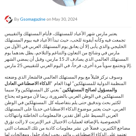
By
Gsomagazine
on May 30, 2024
يعتبر مارس شهر الأعياد للمستهلك، فأيام المستهلك والتقييس
تجمعت فيه وكأنه أيقونة للحب، حيث تبدأ الأعياد فيه بيوم المستهلك
الخليجي والذي يأبى إلا أن يعانق يوم المستهلك العربي في الأول من
مارس في وشائج من التعاون والتناغم والتلاحم، يطل بعدهما يوم
المستهلك العالمي الذي يصادف الـ 15 مارس، وقبل أن يمضي الشهر
إلا ونجتمع سوياً مرة أخرى، فرحاً، في اليوم العربي للتقييس 25 مارس.
وسوف نركز قليلاً مع يوم المستهلك العالمي فالشعار الذي وضعته
المنظمة الدولية للمستهلكين” لهذا العام “
الذكاء الاصطناعي العادل
والمسؤول لصالح المستهلكين
” يعني كل المستهلكين ولا سيما
المستهلكين في الوطن العربي بالضرورة، ربما لأن موضوعه يحتاج
لكثير بحث وتدقيق حتى يلم بتفاصيله كل المستهلكين في الوطن
العربي، حيث يعتبر موضوع الذكاء الاصطناعي حديثاً على المستهلك
العربي البسيط على أقل تقدير، فالمعلومات الخاطئة وانتهاكات
الخصوصية بالإضافة لعمليات الاحتيال عبر الإنترنت لا زالت تؤرق
مضاجع الكثيرين، فضلاً عن نشر معلومات كاذبة من تلك المنصات التي
تعتمد على الذكاء الاصطناعي، والتي يجب إيجاد حلول ومعالجات لها