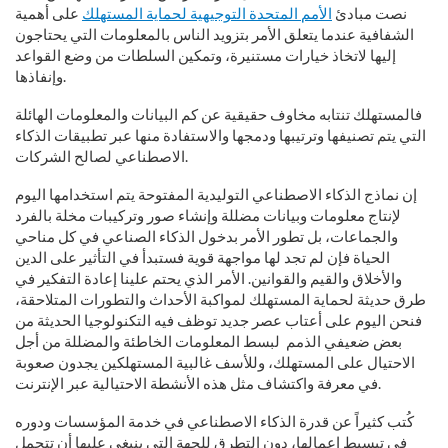
نصت مبادئ
الأمم المتحدة التوجيهية لحماية المستهلك
على أهمية
الشفافية عندما يتعلق الأمر بتزويد الناس بالمعلومات التي يحتاجون
إليها لاتخاذ خيارات مستنيرة، وتمكين السلطات من وضع القواعد
وإنفاذها.
فالمستهلك تنتابه مخاوف حقيقية عن كم البيانات والمعلومات الهائلة
التي يتم تصنيفها وترتيبها ودمجها والاستفادة منها عبر تطبيقات الذكاء
الاصطناعي لصالح الشركات.
إن نماذج الذكاء الاصطناعي التوليدية المفتوحة يتم استخدامها اليوم
لإنتاج معلومات وبيانات مضللة وإنشاء صور وتركيبات مخلة بالفرد
والجماعات، بل تطور الأمر بدخول الذكاء الصناعي في كل مناحي
الحياة فإن لم تجد لها مواجهة قوية فستبدأ في التأثير على الدين
والأخلاق والقيم والقوانين. الأمر الذي يحتم علينا إعادة التفكير في
طرق حديثة لحماية المستهلك لمواكبة الأحداث والتطورات المتلاحقة،
فنحن اليوم على أعتاب عصر جديد توظف فيه التكنولوجيا الحديثة من
بعض ضعيفي الذمم لبسط المعلومات الخاطئة والمضللة من أجل
الاحتيال على المستهلك، وللأسف غالبية المستهلكين يجدون صعوبة
في معرفة واكتشاف مثل هذه الأنشطة الاحتيالية عبر الإنترنت.
كُتب كثيراً عن قدرة الذكاء الاصطناعي في خدمة المؤسسات ودوره
في تبسيط اعمالها، دون التطرق للجهة التي ينبغي عليها أن تتحمل