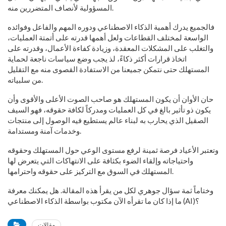
المسؤولية لأنصاف المتضررين منه.
فالجميع يدرك أهمية الذكاء الاصطناعي ودوره المهم والفاعل وفوائده
الواسعة لمختلف القطاعات ولعل أهمها قدرته على أتمتة العمليات،
والتغلب على المشكلات المعقدة، وزيادة كفاءة الأعمال، وقدرته على
اتخاذ قرارات أكثر ذكاءً، لذ يجب وضع سياسات ناجعة لحماية
المستهلك حتى نتمكن جميعنا من الاستفادة القصوى منه مع التقليل
من سلبياته.
حان الأوان أن يكون المستهلك هو صاحب الصوت الأعلى والأقوى وأن
يكون ذو تأثير بالغ في كل العمليات ومدركاً لكافة حقوقه، فهو السيف
الصقيل الذي يحارب به لبناء عالم يستطيع فيه الوصول إلى منتجات
وخدمات آمنة ومستدامة.
وتعتبر الأعياد فرصة ثمينة لرفع مستوى الوعي حول المستهلك وحقوقه
واحتياجاته وإلقاء الضوء بكثافة على الانتهاكات التي يتعرض لها
المستهلك في السوق مع التركيز على حقوقه واحترامها.
وختاماً ثمة سؤال جوهري لكل من يقرأ هذه المقالة. هل يمكنك معرفة
ما إذا كان ما تقرأه الآن مكتوب بواسطة الذكاء الاصطناعي (AI)؟
مقالات