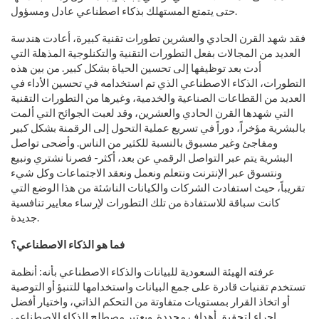
حتى يتمتع المستهلك بذكاء اصطناعي عادل ومسؤول.
فقد شهد القرن الحادي والعشرين تطورات تقنية كبيرة، أعادت هندسة
العديد من المجالات بفعل التطورات التقنية والتكنلوجية المذهلة التي
أدت بعد توظيفها إلى تحسين الحياة بشكل كبير. من بين هذه
التطورات، الذكاء الاصطناعي الذي تم استخدامه في تحسين الأداء في
العديد من القطاعات الصناعية والخدمية، وغيرها من التطورات التقنية
التي شهدها القرن الحادي والعشرين، وقد لعبت الجوائح التي ألمت
بالبشرية مؤخراً، دوراً في تسريع عملية التحول إلى الرقمنة بشكل كبير
ومفاجئ وغير مسبوق بالنسبة للكثير من الناس. وأضحى تواصل
البشرية يتم عبر التواصل الرقمي عن بعد، أكثر- فصرنا نشتري ونبيع
ونتسوق عبر الإنترنت ونتعلم ونعمل ونعقد الاجتماعات وكل شيء
تقريباً، حيث استفادت الشركات والكيانات الناشئة من هذا الوضع التي
كانت سباقة للاستفادة من تلك التطورات لإرساء معايير تنافسية
جديدة.
فما هو الذكاء الاصطناعي؟
عرفته الهيئة السعودية للبيانات والذكاء الاصطناعي بأنه: أنظمة
تستخدم تقنيات قادرة على جمع البيانات واستخدامها للتنبؤ أو التوصية
أو اتخاذ القرار بمستويات متفاوتة من التحكم الذاتي، واختيار أفضل
إجراء لتحقيق أهداف محددة. ويعتبر مصطلح الذكاء الاصطناعي