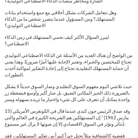
الضارة ومخاطر منصات الذكاء الاصطناعي التوليدية؟
وهل تتعامل الشركات بشكل أخلاقي مع جمع واستخدام بيانات
المستهلك؟ ومن المسؤول عندما يتضرر شخص ما من الذكاء
الاصطناعي التوليدي؟
ليبرز السؤال الأكبر كيف نحمي المستهلك في زمن الذكاء
الاصطناعي؟
من الواضح أن هناك العديد من الأسئلة عن الذكاء الاصطناعي التوليدي
تحتاج للمختصين والخبراء، وتعتبر الإجابة عليها أمرًا ضروريًا. وهذا يعني
أن حماية المستهلك التقليدية تحتاج إلى إعادة التفكير لمواكبة أحدث
التطورات.
حيث تلاشي اليوم مفهوم السوق التقليدي وصار السوق حديثاً لا يشكل
بالضرورة ذلك الحيز المكاني الضيق، بل صار أكبر وأوسع فبضغطة زر
واحدة يمكنك أن تتعرف على كل شيء واختيار ما تريده بسهوله ويسر.
وقد صدق الرئيس جون كندي عندما قال في الكونغرس الأمريكي (15
مارس 1962) ” إن المستهلكين هم الشريحة الكبيرة في العالم والتي
تتأثر وتؤثر في السوق الاقتصادي إلا إن صوتها لا يزال غير مسموع).
فقضية كالشفافية مثلاً تحتل حيزاً كبيراً من تفكير المستهلكين، فقد