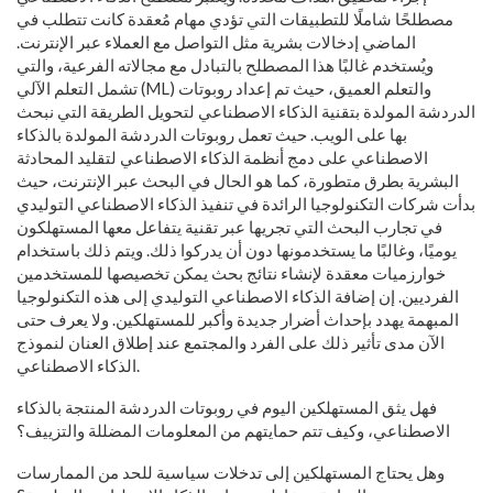
مصطلحًا شاملًا للتطبيقات التي تؤدي مهام مُعقدة كانت تتطلب في
الماضي إدخالات بشرية مثل التواصل مع العملاء عبر الإنترنت.
ويُستخدم غالبًا هذا المصطلح بالتبادل مع مجالاته الفرعية، والتي
تشمل التعلم الآلي (ML) والتعلم العميق، حيث تم إعداد روبوتات
الدردشة المولدة بتقنية الذكاء الاصطناعي لتحويل الطريقة التي نبحث
بها على الويب. حيث تعمل روبوتات الدردشة المولدة بالذكاء
الاصطناعي على دمج أنظمة الذكاء الاصطناعي لتقليد المحادثة
البشرية بطرق متطورة، كما هو الحال في البحث عبر الإنترنت، حيث
بدأت شركات التكنولوجيا الرائدة في تنفيذ الذكاء الاصطناعي التوليدي
في تجارب البحث التي تجريها عبر تقنية يتفاعل معها المستهلكون
يوميًا، وغالبًا ما يستخدمونها دون أن يدركوا ذلك. ويتم ذلك باستخدام
خوارزميات معقدة لإنشاء نتائج بحث يمكن تخصيصها للمستخدمين
الفرديين. إن إضافة الذكاء الاصطناعي التوليدي إلى هذه التكنولوجيا
المبهمة يهدد بإحداث أضرار جديدة وأكبر للمستهلكين. ولا يعرف حتى
الآن مدى تأثير ذلك على الفرد والمجتمع عند إطلاق العنان لنموذج
الذكاء الاصطناعي.
فهل يثق المستهلكين اليوم في روبوتات الدردشة المنتجة بالذكاء
الاصطناعي، وكيف تتم حمايتهم من المعلومات المضللة والتزييف؟
وهل يحتاج المستهلكين إلى تدخلات سياسية للحد من الممارسات