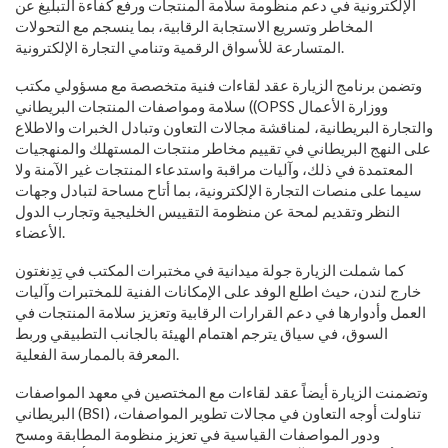
الإلكترونية في دعم منظومة سلامة المنتجات ورفع كفاءة التبليغ عن
المخاطر وتسريع الاستجابة الرقابية، بما ينسجم مع التحولات
المتسارعة للأسواق الرقمية وتنامي التجارة الإلكترونية.
وتضمن برنامج الزيارة عقد لقاءات فنية متخصصة مع مسؤولي مكتب
سلامة ومواصفات المنتجات البريطاني ((OPSS ووزارة الأعمال
والتجارة البريطانية، لمناقشة مجالات التعاون وتبادل الخبرات والاطلاع
على النهج البريطاني في تقييم مخاطر منتجات المستهلك والمنهجيات
المعتمدة في ذلك، وآليات مراقبة واستدعاء المنتجات غير الآمنة ولا
سيما على منصات التجارة الإلكترونية، بما أتاح مساحة لتبادل وجهات
النظر وتقديم لمحة عن منظومة التقييس الخليجية وتجارب الدول
الأعضاء.
كما شملت الزيارة جولة ميدانية في مختبرات المكتب في تِدِنغتون
خارج لندن، حيث اطلع الوفد على الإمكانات الفنية للمختبرات وآليات
العمل وأدوارها في دعم القرارات الرقابية وتعزيز سلامة المنتجات في
السوق، في سياق يترجم اهتمام الهيئة بالجانب التطبيقي وربط
المعرفة بالممارسة الفعلية.
وتضمنت الزيارة أيضاً عقد لقاءات مع المختصين في معهد المواصفات
البريطاني (BSI) تناولت أوجه التعاون في مجالات تطوير المواصفات،
ودور المواصفات القياسية في تعزيز منظومة المطابقة ومسح