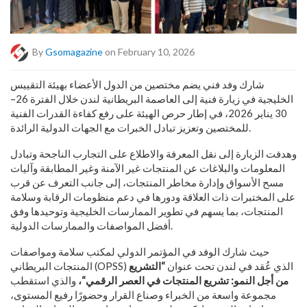
By
Gsomagazine
on February 10, 2026
شارك وفد فني يضم مختصين من الدول الأعضاء بهيئة التقييس
الخليجية في زيارة فنية إلى العاصمة البريطانية لندن خلال الفترة 26–
30 يناير 2026، في إطار حرص الهيئة على رفع كفاءة القدرات الفنية
للمختصين وتعزيز تبادل الخبرات مع الجهات الدولية الرائدة.
وهدفت الزيارة إلى نقل المعرفة والاطلاع على التجارب الناجحة وتبادل
المعلومات والبلاغات عن المنتجات غير الآمنة وغير المطابقة وآليات
مسح الأسواق وإدارة مخاطر المنتجات، إلى جانب التعرف عن قرب
على المختبرات ذات العلاقة ودورها في دعم منظومات الرقابة وسلامة
المنتجات، بما يسهم في تطوير الممارسات الخليجية وتوحيدها وفق
أفضل المواصفات والممارسات الدولية.
حيث شارك الوفد في المؤتمر الدولي لمكتب سلامة ومواصفات
المنتجات البريطاني (OPSS) الذي عُقد في لندن تحت عنوان
“
التشريع
من أجل النمو: تشريع المنتجات في العصر الرقمي
“
،
والذي استقطب
مجموعة واسعة من الخبراء وصناع القرار وحضورًا رفيع المستوى،