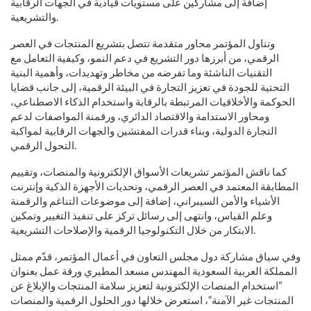
إضافة إلى مشاركين على مستويات قيادية في الجهات الرقابية
والتشريعية.
وتناول المؤتمر محاور متقدمة تتصل بتشريع المنتجات في العصر
الرقمي، من أبرزها دور التشريع في دعم النمو، وكيفية التعامل مع
التقنيات الناشئة وما تفرضه من مخاطر وتهديدات، وأهمية البنية
التحتية للجودة في تعزيز التجارة في البيئة الرقمية، إلى جانب قضايا
الحوكمة والأخلاقيات المرتبطة بالرقابة واستخدام الذكاء الاصطناعي،
ومحاور الاستدامة والاقتصاد الدائري، ورقمنة المواصفات لدعم
التجارة الدولية، وبناء قدرات المفتشين والجهات الرقابية لمواكبة
التحول الرقمي.
كما ناقش المؤتمر تشريعات الأسواق الإلكترونية والمنصات، وتقييم
المطابقة المعتمد في العصر الرقمي، وتحديات الأجهزة الذكية وإنترنت
الأشياء والأمن السيبراني، إضافة إلى موضوعات التناغم والرقمنة
وعلم القياس، وانتهى إلى رسائل تركز على تنفيذ التغيير وتمكين
الابتكار من خلال التكنولوجيا الرقمية والإصلاحات التشريعية.
وفي سياق مشاركة دول مجلس التعاون في أعمال المؤتمر، قدّم ممثل
المملكة العربية السعودية المهندس مسعد المطيري ورقة عمل بعنوان
“استخدام المنصات الإلكترونية لتعزيز سلامة المنتجات والإبلاغ عن
المنتجات غير الآمنة”، استعرض خلالها دور الحلول الرقمية والمنصات