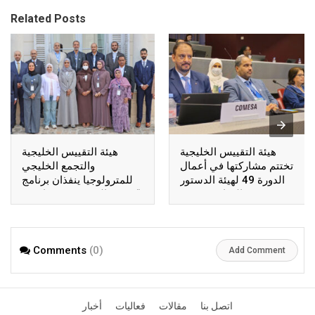
Related Posts
هيئة التقييس الخليجية
هيئة التقييس الخليجية
تختتم مشاركتها في أعمال
والتجمع الخليجي
الدورة 49 لهيئة الدستور
للمترولوجيا ينفذان برنامج
الغذائي بجنيف
“جسور المعرفة” في باريس
Comments
(0)
Add Comment
اتصل بنا
مقالات
فعاليات
أخبار