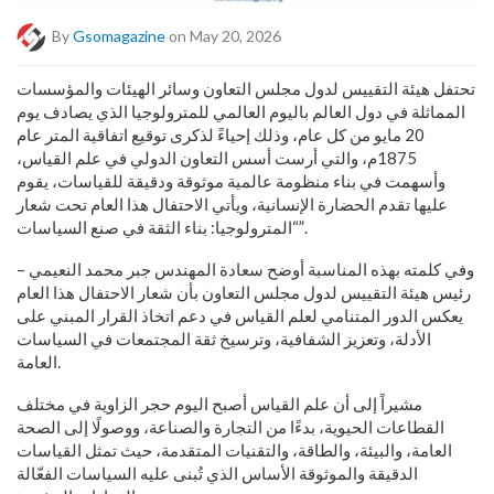
By
Gsomagazine
on May 20, 2026
تحتفل هيئة التقييس لدول مجلس التعاون وسائر الهيئات والمؤسسات
المماثلة في دول العالم باليوم العالمي للمترولوجيا الذي يصادف يوم
20 مايو من كل عام، وذلك إحياءً لذكرى توقيع اتفاقية المتر عام
1875م، والتي أرست أسس التعاون الدولي في علم القياس،
وأسهمت في بناء منظومة عالمية موثوقة ودقيقة للقياسات، يقوم
عليها تقدم الحضارة الإنسانية، ويأتي الاحتفال هذا العام تحت شعار
“المترولوجيا: بناء الثقة في صنع السياسات”.
وفي كلمته بهذه المناسبة أوضح سعادة المهندس جبر محمد النعيمي –
رئيس هيئة التقييس لدول مجلس التعاون بأن شعار الاحتفال هذا العام
يعكس الدور المتنامي لعلم القياس في دعم اتخاذ القرار المبني على
الأدلة، وتعزيز الشفافية، وترسيخ ثقة المجتمعات في السياسات
العامة.
مشيراً إلى أن علم القياس أصبح اليوم حجر الزاوية في مختلف
القطاعات الحيوية، بدءًا من التجارة والصناعة، ووصولًا إلى الصحة
العامة، والبيئة، والطاقة، والتقنيات المتقدمة، حيث تمثل القياسات
الدقيقة والموثوقة الأساس الذي تُبنى عليه السياسات الفعّالة