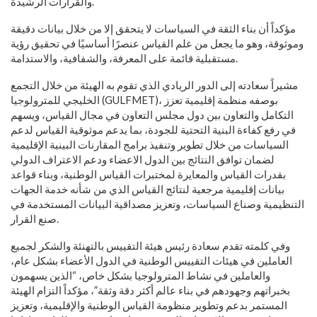
والقرارات الرشيدة.
مؤكداً أن بناء الثقة في السياسات لا يتحقق إلا من خلال بيانات دقيقة
وموثوقة، وهو ما يجعل من علم القياس عنصرًا أساسيًا في تحقيق رؤية
مستقبلية قائمة على المعرفة، والشفافية، والاستدامة.
مشيراً سعادته إلى الدور الريادي الذي تقوم به الهيئة من خلال التجمع
الخليجي للمترولوجيا (GULFMET)، بوصفه منظمة إقليمية تعزز
التكامل والتعاون بين دول مجلس التعاون في مجال القياس، ويسهم
في رفع كفاءة البنية التحتية للجودة، بما يدعم موثوقية القياس لدعم
السياسات من خلال تطوير وتنفيذ برامج المقارنات البينية الإقليمية
لضمان توافق النتائج بين الدول الاعضاء ودعم الاعتراف الدولي
بقدرات القياس والمعايرة لمختبرات القياس الوطنية، وبناء قواعد
بيانات إقليمية مرجعية لنتائج القياس الذي من شأنه خدمة الجهات
التنظيمية وصناع السياسات، وتعزيز مصداقية البيانات المستخدمة في
صنع القرار.
وفي كلمته تقدم سعادة رئيس هيئة التقييس بالتهنئة والشكر لجميع
العاملين في هيئات التقييس الوطنية في الدول الأعضاء بشكل عام،
والعاملين في نشاط المترولوجيا بشكل خاص، “الذين يسهمون
بخبراتهم وجهودهم في بناء عالم أكثر دقة وثقة”، مؤكداً التزام الهيئة
المستمر بدعم وتطوير منظومة القياس الوطنية والإقليمية، وتعزيز