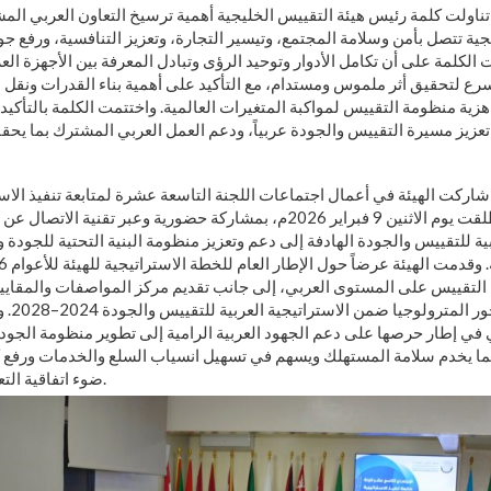
تناولت كلمة رئيس هيئة التقييس الخليجية أهمية ترسيخ التعاون العربي ال
يجية تتصل بأمن وسلامة المجتمع، وتيسير التجارة، وتعزيز التنافسية، ورفع جو
الكلمة على أن تكامل الأدوار وتوحيد الرؤى وتبادل المعرفة بين الأجهزة الع
أسرع لتحقيق أثر ملموس ومستدام، مع التأكيد على أهمية بناء القدرات ونقل 
جاهزية منظومة التقييس لمواكبة المتغيرات العالمية. واختتمت الكلمة بالتأك
عزيز مسيرة التقييس والجودة عربياً، ودعم العمل العربي المشترك بما يحقق 
اركت الهيئة في أعمال اجتماعات اللجنة التاسعة عشرة لمتابعة تنفيذ الاست
والجودة التي انطلقت يوم الاثنين 9 فبراير 2026م، بمشاركة حضورية وعبر تقن
بية للتقييس والجودة الهادفة إلى دعم وتعزيز منظومة البنية التحتية للجودة 
 التقييس على المستوى العربي، إلى جانب تقديم مركز المواصفات والمقاي
تقدم تن
 في إطار حرصها على دعم الجهود العربية الرامية إلى تطوير منظومة الجودة
 بما يخدم سلامة المستهلك ويسهم في تسهيل انسياب السلع والخدمات ورفع 
ضوء اتفاقية التعاون الموقعة بين الجانبين.