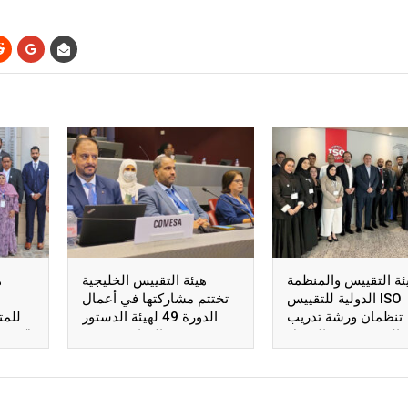
ئة التقييس والمنظمة
هيئة التقييس الخليجية
ه
الدولية للتقييس ISO
تختتم مشاركتها في أعمال
تنظمان ورشة تدريب
الدورة 49 لهيئة الدستور
للمت
المدربين في التحول
الغذائي بجنيف
“جسور
الرقمي للتقييس