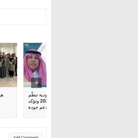
يئة التقييس الخليجية
المواصفات السعودية تنظّم
هي
تحتفل باليوم العالمي
ملتقى القياس 2026 وتؤكد
للمترولوجيا 2026
دور المعايرة في دعم جودة
الحياة وتعزيز الثقة
Add Comment