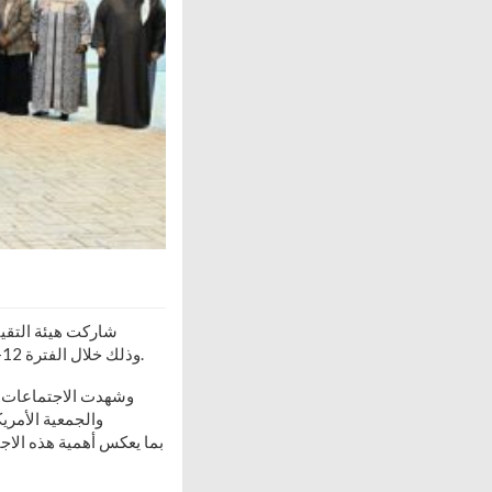
شاركت هيئة التقييس
للتنمية الصناعية والتقييس والتعدين (AIDSMO)، وذلك خلال الفترة 12–11 فبراير 2026م بمدينة الرباط بالمملكة المغربية.
وشهدت الاجتماعات ح