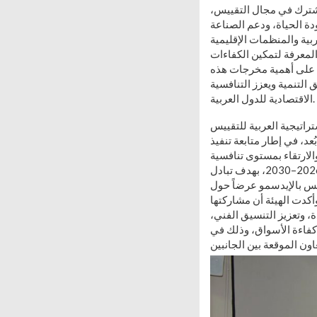
مشترك في مجال التقييس،
دة الحياة، ودعم الصناعة
ربية والمنظمات الإقليمية
المعرفة لتمكين الكفاءات
يد على أهمية مخرجات هذه
التنمية ويعزز التنافسية
الاقتصادية للدول العربية.
راتيجية العربية للتقييس
ية الاتصال عن بُعد، في إطار متابعة تنفيذ
والارتقاء بمستوى تنافسية
اقتصاديات الدول العربية. وقدمت الهيئة عرضاً حول الإطار العام للخطة الاستراتيجية للهيئة للأعوام 2026–2030، بهدف تبادل
يس بالإيدسمو عرضاً حول
فيذ خطة عمل محور المترولوجيا ضمن الاستراتيجية العربية للتقييس والجودة 2024–2028. وأكدت الهيئة أن مشاركتها
، وتعزيز التنسيق الفني،
كفاءة الأسواق، وذلك في