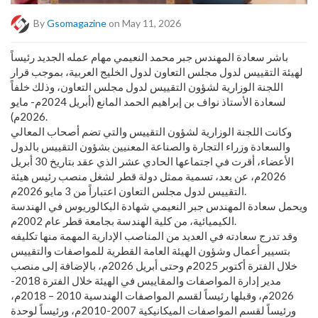
By
Gsomagazine
on May 11, 2026
باشر سعادة المهندس جبر محمد النعيمي مهام عمله الجديد رئيساً
لهيئة التقييس لدول مجلس التعاون لدول الخليج العربية، بموجب قرار
اللجنة الوزارية لشؤون التقييس لدول مجلس التعاون، وذلك خلفاً
لسعادة الأستاذ نواف بن إبراهيم الحمد المانع (أبريل 2024م- مايو
2026م).
وكانت اللجنة الوزارية لشؤون التقييس والتي تضم أصحاب المعالي
والسعادة وزراء التجارة والصناعة المعنيين بشؤون التقييس بالدول
الأعضاء، أقرت في اجتماعها الحادي عشر الذي عقد بتاريخ 30 أبريل
2026م، عن بعد، تسمية ممثل دولة قطر لشغل منصب رئيس هيئة
التقييس لدول مجلس التعاون اعتباراً من 3 مايو 2026م.
ويحمل سعادة المهندس جبر النعيمي شهادة البكالوريوس في الهندسة
الكيميائية، من كلية الهندسة بجامعة قطر عام 2002م.
وقد تدرج سعادته في العديد من المناصب الإدارية المهمة منها تكليفه
بتسيير أعمال وشؤون الهيئة العامة القطرية للمواصفات والتقييس
خلال الفترة أكتوبر 2025م وحتى أبريل 2026م، بالإضافة إلى منصب
مدير إدارة المواصفات والمقاييس في الهيئة خلال الفترة 2018-
2026م، وقبلها رئيساً لقسم المواصفات الهندسية 2010 – 2018م،
ورئيساً لقسم المواصفات الميكانيكية 2007-2010م، ورئيساً لوحدة