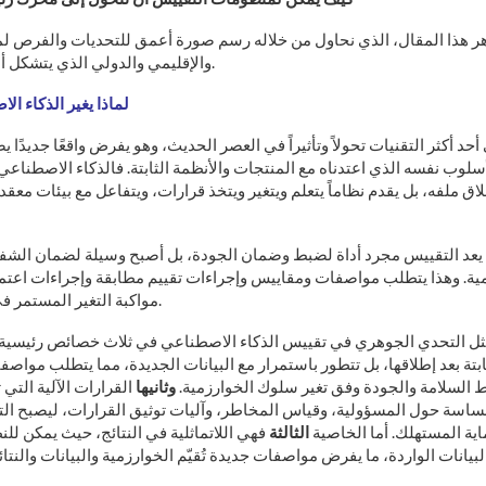
 هذا المقال، الذي نحاول من خلاله رسم صورة أعمق للتحديات والفرص ل
والإقليمي والدولي الذي يتشكل أمامنا بسرعة غير مسبوقة.
لماذا يغير الذكاء ا
ي أحد أكثر التقنيات تحولاً وتأثيراً في العصر الحديث، وهو يفرض واقعًا جديدً
أسلوب نفسه الذي اعتدناه مع المنتجات والأنظمة الثابتة. فالذكاء الاصطناعي لا
لاق ملفه، بل يقدم نظاماً يتعلم ويتغير ويتخذ قرارات، ويتفاعل مع بيئات معق
يعد التقييس مجرد أداة لضبط وضمان الجودة، بل أصبح وسيلة لضمان الشفاف
ية. وهذا يتطلب مواصفات ومقاييس وإجراءات تقييم مطابقة وإجراءات اعتماد
مواكبة التغير المستمر في أداء هذه الأنظمة الذكية.
ثل التحدي الجوهري في تقييس الذكاء الاصطناعي في ثلاث خصائص رئيسية
ثابتة بعد إطلاقها، بل تتطور باستمرار مع البيانات الجديدة، مما يتطلب مواصفا
ط السلامة والجودة وفق تغير سلوك الخوارزمية.
وثانيها
القرارات الآلية التي
حساسة حول المسؤولية، وقياس المخاطر، وآليات توثيق القرارات، ليصبح الت
اية المستهلك. أما الخاصية
الثالثة
فهي اللاتماثلية في النتائج، حيث يمكن للن
لبيانات الواردة، ما يفرض مواصفات جديدة تُقيّم الخوارزمية والبيانات والنت