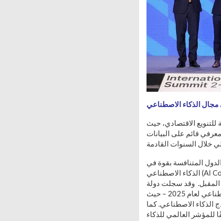
 مجال الذكاء الاصطناعي
 للتنويع الاقتصادي، حيث
 معرفي قائم على البيانات
الدول المتنافسة بقوة في
الذكاء الاصطناعي (AI Contenders) بفضل استراتيجيات وطنية واضحة، واستثمارات ضخمة في القدرات البشرية والبنى
د المقبل. وقد سجلت دولة
الإمارات العربية المتحدة والمملكة العربية السعودية، حضوراً لافتاً في مؤشر “ستانفورد” للذكاء الاصطناعي لعام 2025 – حيث
ذج الذكاء الاصطناعي. كما
ا للمؤشر العالمي للذكاء