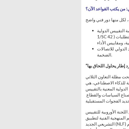
 من يكتب القواعد الآن؟
IS) بالتعاون مع اللجنة الدولية الكهروتقنية (IEC) تقودان عبر اللجنة المشتركة (ISO/IEC JTC
1/SC 42 ) تطوير مواصفات رئيسية، مثل تصنيف أنظمة الذكاء الاصطناعي، وإدارة المخاطر الخوارزمية، ومتطلبات
(ITU) يركز على اختبارات المطابقة للذكاء الاصطناعي في شبكات الاتصالات والبيانات
الضخمة.
World Standards Cooper) قاعدة بيانات
AI Standards Exchange Databa»، كمنصة موحدة تجمع مئات
ة بالتقييس ( IEC وISO و(ITU
وجهات أخرى، بما يسهم في جعل مشهد المواصفات أكثر شفافية وقابلية للفهم والمواءمة، ويتيح لصناع السياسات والقطاع
جنة الأوروبية للتقييس الكهروتقني (CENELEC)على تطوير
EU AI ). كما تعد مبادرة “تحديث الإطار
التشريعي الجديد (NLF) للمنتجات في الاتحاد الأوروبي”، بما في ذلك تحديث القواعد الخاصة بالهيئات المُخطرة المكلفة بتقييم