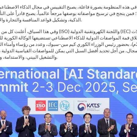
في هذه المنظومة بصورة فاعلة، يصبح التقييس في مجال الذكاء الاصطناعي
ة؛ فمن ينجح في ترسيخ مواصفاته بوصفها مرجعاً عالمياً، يصبح قادراً على ال
الذكية، وتشكيل قواعد المنافسة والتجارة والابتكار على المدى الطويل.
وفي هذا السياق، أعلنت كل من المنظمة الدولية للتقييس (ISO) واللجنة 
(02-03 ديسمبر 2025م)، بحضور رئيس الوزراء الكوري كيم مين-سيوك، وعدد من رؤساء وأمنا
ال، من أجل تحديد أفضل السبل التي يمكن للمواصفات القياسية الدولية م
والتشغيل البيني، والاستدامة، والمسؤولية في استخدامه.