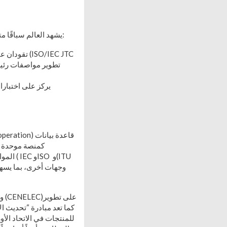
يشهد العالم سباقًا متسارعًا لكتابة دستور الذكاء الاصطناعي، تقوده جهات دولية وإقليمية ووطنية، لكل منها دور فني واضح:
المواص