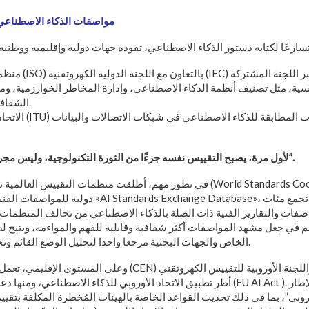
مواصفات الذكاء الاصطناعي:
منظمة التقييس الدولية (O
الشفافية، ومقاييس الأداء.
الاتحاد الدولي للاتصالات 
“لأول مرة، يصبح التقييس نفسه جزءًا من الثورة التكنولوجية، وليس مجرد إطار يحاول اللحاق بها”.
في تطور مهم، أطلقت منظمات التقييس العالمية تحت مظلة التعاون الثلاثي (ation
دولية للمواصفات الفنية للذكاء الاصطناعي، هي «se
فات والتقارير الفنية ذات الصلة بالذكاء الاصطناعي من تحالف المنظمات الدولية المعني
الخاص والجهات البحثية مرجعا واحدا لتحليل الوضع القائم وتحديد الفجوات المستقبلية.
وعلى المستوى الإقليمي، تعمل اللجنة الأوروبية للتقييس (CEN) والل
أطر تطبيق الاتحاد الأوروبي للذكاء الاصطناعي، ومنها دعم المنهجية الفنية لتطبيق ( Act