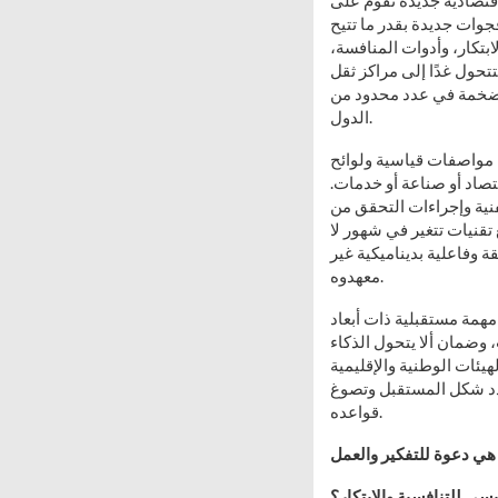
اقتصادية جديدة تقوم على
فجوات جديدة بقدر ما تتيح
بتكار، وأدوات المنافسة،
تحول غدًا إلى مراكز ثقل
 الضخمة في عدد محدود من
الدول.
 مواصفات قياسية ولوائح
تصاد أو صناعة أو خدمات.
لفنية وإجراءات التحقق من
تقنيات تتغير في شهور لا
وفاعلية بديناميكية غير
معهدوه.
مهمة مستقبلية ذات أبعاد
 وضمان ألا يتحول الذكاء
يئات الوطنية والإقليمية
تحدد شكل المستقبل وتصوغ
قواعده.
 هي دعوة للتفكير والعمل
ي للتنافسية والابتكار؟