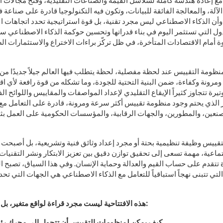
 مع إعادة هندسة كاملة لسلاسل القيمة والصناعات التقليدية، وفتح مجالات 
 الآلة، والمعالجة الفائقة للبيانات، وتكون فيه التكنولوجيا قادرة على صناعة 
أن الذكاء الاصطناعي ليس مجرد تقنية، بل قوة استراتيجية تحدد اتجاهات الا
ل التي تستثمر اليوم في بناء قدراتها وتحسين حوكمة الذكاء الاصطناعي ست
وة أمام الاقتصادات المتأخرة، في ظل تركّز براءات الاختراع والاستثمارات
ظومة التقييس عند لحظة مفصلية، لحظة يتطلب فيها العالم جيلاً جديدًا من
مرونة وكفاءة، ضمن البنية التحتية للجودة، وما تشكله من قوة رافعة لأي اق
تيرة تتجاوز كثيراً الإيقاع التقليدي لإعداد المواصفات والمقاييس واللوائح ا
مر الذي يحتم وجود منظومة تقييس أكثر سرعة ومرونة، قادرة على التعامل مع 
عين، والمطورين، والجهات الرقابية، والمؤسسات الحكومية على العمل بثقة 
لتقييس وظيفة تنظيمية بحتة أو مجرد إعداد وثائق فنية وتشريعية، بل أصبحت 
تماعية، مهمة تسعى إلى تحقيق توازن دقيق بين تعزيز الابتكار ونشر التقنيات،
تقدم على حساب القيم والعدالة وحماية الإنسان. وفي هذا السياق، تصبح اله
التي تتبنى نهجاً استباقياً للتعامل مع الذكاء الاصطناعي هي الجهات التي 
:
هذه الافتتاحية ليست مجرد قراءة لواقع متغير، بل
كيف يمكن لمنظومات التقييس أن تتحول إلى محرك رئيس