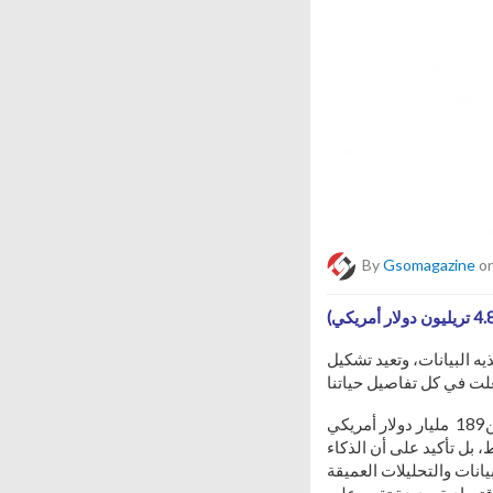
By
Gsomagazine
on
يه البيانات، وتعيد تشكيل
وتشير تقديرات الأونكتاد (2025م) إلى أن سوق الذكاء الاصطناعي العالمي يتجه نحو قفزة قياسية من189 مليار دولار أمريكي
وهي قفزة ليست مالية فقط، بل تأكيد على أن الذكاء
انات والتحليلات العميقة