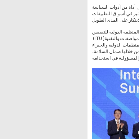
 أداة من أدوات السياسة
تأثير في أسواق التطبيقات
الكهروتقنية الدولية (IEC) والاتحاد الدولي للاتصالات
(ITU )عن إطلاق قمة المواصفات الدولية للذكاء الاصطناعي تستضيفها الوكالة الكورية للمواصفات والتقنية (KATS) في الفترة
ء المنظمات الدولية والخبراء
ن خلالها ضمان السلامة،