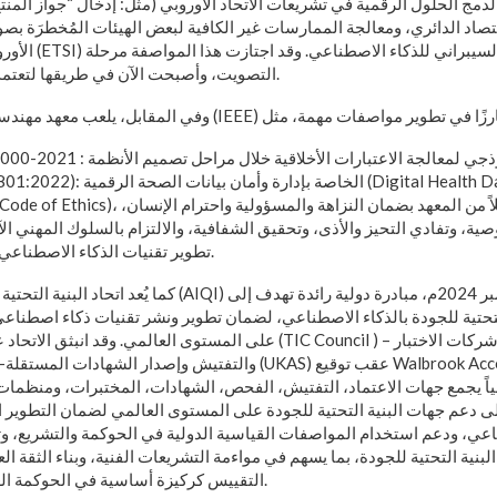
ً لدمج الحلول الرقمية في تشريعات الاتحاد الأوروبي (مثل: إدخال “جواز الم
اقتصاد الدائري، ومعالجة الممارسات غير الكافية لبعض الهيئات المُخطرَة بص
الأوروبي لمواصفات 
التصويت، وأصبحت الآن في طريقها لتعتمد كـمواصفة أوروبية كاملة.
IEEE28): الخاصة بإدارة وأمان بيانات الصحة الرقمية (Digital Health Data).
ية، وتفادي التحيز والأذى، وتحقيق الشفافية، والالتزام بالسلوك المهني ا
تطوير تقنيات الذكاء الاصطناعي والتقنيات الناشئة.
كما يُعد اتحاد البنية التحتية لجودة الذكاء الاصطناعي (AIQI)
لتحتية للجودة بالذكاء الاصطناعي، لضمان تطوير ونشر تقنيات ذكاء اصطناع
على المستوى العالمي. وقد انبثق الاتحاد عن شراكة استراتيجية بين ( Council
والتفتيش وإصدار الشهادات المستقلة- وهيئة الاعتماد البريطانية (KAS
على دعم جهات البنية التحتية للجودة على المستوى العالمي لضمان التطوير ا
اعي، ودعم استخدام المواصفات القياسية الدولية في الحوكمة والتشريع، وت
نية التحتية للجودة، بما يسهم في مواءمة التشريعات الفنية، وبناء الثقة ال
التقييس كركيزة أساسية في الحوكمة العالمية للذكاء الاصطناعي.