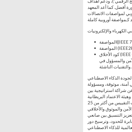
نتج الرقمي”)، ودعم أهداف
ورة أفضل. كما أعد المعهد
الاتصالات (ETSI) متطلبات الأمن السيبراني للذكاء الاصطناعي. وقد اجتازت هذا المواصفة مرحلة
كود الأخلاق (IEEE Code of Ethics)، الذي يمثل التزاماً شاملاً من المعهد بضمان النزاهة والمسؤولية واحترام الإنسان،
لآمن والمسؤول في
 الذي تأسس في سبتمبر 2024م، مبادرة دولية رائدة تهدف إلى
ي آمنة، موثوقة، ومسؤولة
TIC ) – اتحادًا دوليًا يمثّل شركات الاختبار
U) عقب توقيع Walbrook Accord في عام 2024م،
ليشكل إطاراً مؤسسياً يجمع جهات الاعتماد، التفتيش، الفحص، الشهادات، المختبرات، ومنظمات التقييس من أكثر من 25
لآمن والموثوق والأخلاقي
عزيز التنسيق بين صانعي
عابرة للحدود، وترسيخ دور