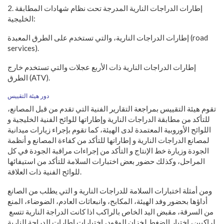
إطارات الدراجات النارية المدرجة تحت نظام شهادات المطابقة
2.
الخليجية:
(road
إطارات الدراجات النارية، والتي تستخدم على الطرق المعبدة
services).
إطارات الدراجات النارية ذات الأربع عجلات والتي تستخدم خارج
(ATV).
الطرق
دور‭ ‬هيئة‭ ‬التقييس
تقوم هيئة التقييس بمراجعة التقارير الفنية التي تقدم من قبل المصانع،
للتأكد من مطابقة الدراجات النارية وإطاراتها للوائح الفنية الخليجية و
اللوائح الأوروبية المعتمدة لدى الهيئة، كما تقوم بإجراء زيارات ميدانية
لمصانع الدراجات النارية و إطاراتها للتأكد من كفاءة المصانع و أنظمة
الجودة وزيارة خط الإنتاج و التأكد من إجراءات مراقبة الجودة في كل
المراحل، وكذلك حضور بعض اختبارات السلامة للتأكد من استيفائها
للوائح الفنية ذات العلاقة.
ومن أمثلة اختبارات السلامة للدراجات النارية و التي يطلب من الصانع
أداؤها بحضور وفد الهيئة، المكابح، وانبعاثات العادم، الضوضاء، المنع
من السرقة، مقبض اليد الخاص بالراكب اذا كانت الدراجة النارية تتسع
لراكبين، اختبار الضغط لخزان الوقود، اختبارات إطارات الدراجة النارية