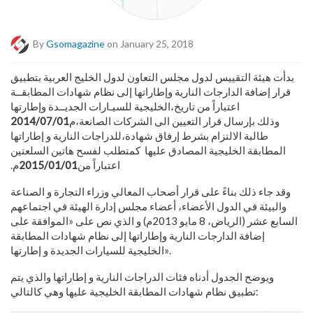
By
Gsomagazine
on January 25, 2018
‬الخليجية‭ ‬للسيـارات‭ ‬الجديــدة‭ ‬وإطارتها،‭ ‬اعتباراً‭ ‬من‭ ‬تاريخ‭
م،‭ ‬وذلك‭ ‬بإرسال‭ ‬قرار‭ ‬التعيين‭ ‬الى‭ ‬الشركات‭ ‬الصانعة‭
2014/07/01
‬للدراجات‭ ‬النارية‭ ‬و‭ ‬إطاراتها،‭ ‬طالبة‭ ‬الالتزام‭ ‬بشرط‭ ‬إرفاق‭ ‬شهادة‭
‬المطابقة‭ ‬الخليجية‭ ‬المصادق‭ ‬عليها‭
‬اعتباراً‭ ‬من
2015/01/01
وقد جاء ذلك بناءً على قرار أصحاب المعالي وزراء التجارة و الصناعة
والبيئة في الدول الأعضاء، أعضاء مجلس إدارة الهيئة في اجتماعهم
السابع عشر (الرياض،
8
مايو
2013
م) و الذي نص على «الموافقة على
إضافة الدارجات النارية وإطاراتها إلى نظام شهادات المطابقة
الخليجية للسيارات الجديدة و إطارتها».
ويوضح الجدول أدناه فئات الدراجات النارية و إطاراتها والذي يتم
تطبيق نظام شهادات المطابقة الخليجية عليها وهي كالتالي: