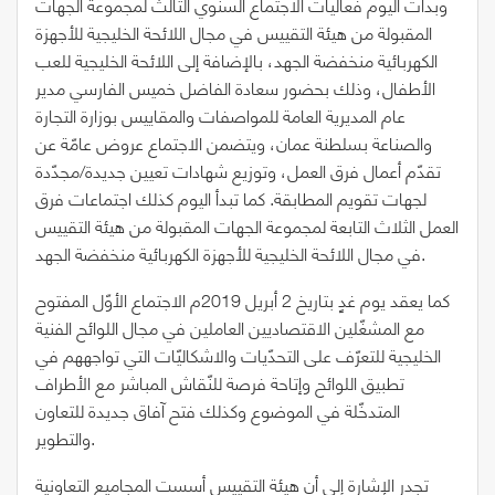
وبدأت اليوم فعاليات الاجتماع السنوي الثالث لمجموعة الجهات
المقبولة من هيئة التقييس في مجال اللائحة الخليجية للأجهزة
الكهربائية منخفضة الجهد، بالإضافة إلى اللائحة الخليجية للعب
الأطفال، وذلك بحضور سعادة الفاضل خميس الفارسي مدير
عام المديرية العامة للمواصفات والمقاييس بوزارة التجارة
والصناعة بسلطنة عمان، ويتضمن الاجتماع عروض عامّة عن
تقدّم أعمال فرق العمل، وتوزيع شهادات تعيين جديدة/مجدّدة
لجهات تقويم المطابقة. كما تبدأ اليوم كذلك اجتماعات فرق
العمل الثلاث التابعة لمجموعة الجهات المقبولة من هيئة التقييس
في مجال اللائحة الخليجية للأجهزة الكهربائية منخفضة الجهد.
كما يعقد يوم غدٍ بتاريخ 2 أبريل 2019م الاجتماع الأوّل المفتوح
مع المشغّلين الاقتصاديين العاملين في مجال اللوائح الفنية
الخليجية للتعرّف على التحدّيات والاشكاليّات التي تواجههم في
تطبيق اللوائح وإتاحة فرصة للنّقاش المباشر مع الأطراف
المتدخّلة في الموضوع وكذلك فتح آفاق جديدة للتعاون
والتطوير.
تجدر الإشارة إلى أن هيئة التقييس أسست المجاميع التعاونية