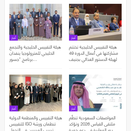
أخبار
أخبار
هيئة التقييس الخليجية تختتم
هيئة التقييس الخليجية والتجمع
مشاركتها في أعمال الدورة 49
الخليجي للمترولوجيا ينفذان
لهيئة الدستور الغذائي بجنيف
برنامج “جسور…
أخبار
أخبار
المواصفات السعودية تنظّم
هيئة التقييس والمنظمة الدولية
ملتقى القياس 2026 وتؤكد
للتقييس ISO تنظمان ورشة
دور المعايرة في دعم جودة
تدريب المدربين في التحول