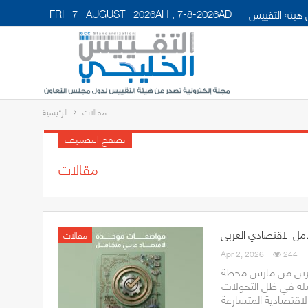
FRI _7 _AUGUST _2026AH , 7-8-2026AD
هيئة التقييس
مقالات
الرئيسية
تصفح التصنيف
مقالات
كامل الاقتصادي العربي
مقالات
Apr 2, 2026
244
شرين من مارس محطة
له في ظل التحولات