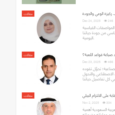
. ركيزة الوعي والجودة
مقالات
Dec 24, 2025
246
المواصفات القياسية
اسي من جودة حياتنا
اليومية.
 صياغة قواعد اللعبة؟
مقالات
Dec 23, 2025
466
لصناعية؛ تحوّل تقوده
ء الاصطناعي والتحول
بة على الالتزام البيئي
مقالات
Nov 2, 2025
334
عربية السعودية أهمية