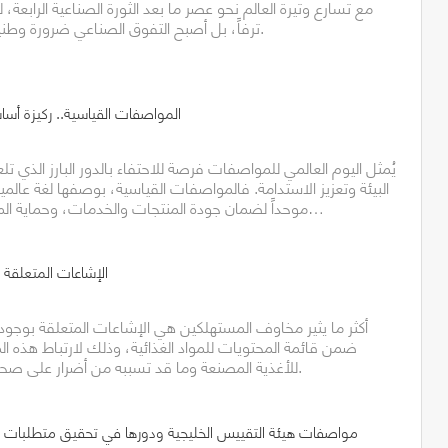
مع تسارع وتيرة العالم نحو عصر ما بعد الثورة الصناعية الرابعة، ل
ترفاً، بل أصبح التفوق الصناعي ضرورة وطنية واستراتيجية تنموية.
المواصفات القياسية.. ركيزة أسا
يُمثل اليوم العالمي للمواصفات فرصة للاحتفاء بالدور البارز الذي تلع
البيئة وتعزيز الاستدامة. فالمواصفات القياسية، بوصفها لغة عالمية
موحداً لضمان جودة المنتجات والخدمات، وحماية المستهلكين، والحد من…
الإشاعات المتعلقة ب
أكثر ما يثير مخاوف المستهلكين هي الإشاعات المتعلقة بوجود 
ضمن قائمة المحتويات للمواد الغذائية، وذلك لارتباط هذه الم
للأغذية المصنعة وما قد تسببه من أضرار على صحة وسلامة المستهلك.
مواصفات هيئة التقييس الخليجية ودورها في تحقيق متطلبات ا