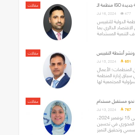
مقالات
Jul 16, 2024
477
قييس (ISO)، بعد مناقشات دامت حوالي خمس سنوات،
اقتصاد الدائري بما
ونشر أنشطة التقييس
مقالات
Jul 15, 2024
651
 المنظمات؛ الأعمال
 سياق إدارة المنظمة
مقالات
Jul 13, 2024
767
يُحتفل في كل عام بأسبوع الجودة العالمي من الفترة من 11 إلى 15 نوفمبر 2024،
ها المحوري في تحسين