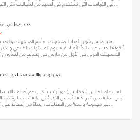
في القياسات التي تستخدم في العديد من المجالات مثل التجارة والصناعة والعلوم…
ذكاء اصطناعي عاد
2
يعتبر مارس شهر الأعياد للمستهلك، فأيام المستهلك والتقي
أيقونة للحب، حيث تبدأ الأعياد فيه بيوم المستهلك الخليجي والذي ي
المستهلك العربي في الأول من مارس في وشائج من التعاون والت
المترولوجيا والاستدامة.. الدور الحي
يلعب علم القياس (المقاييس) دوراً رئيسياً في دعم أهداف الاستدام
ليس عملية مجردة، ولكنه الأساس الذي يُبنى عليه تخطيط وتنفيذ ا
عبر مجموعة واسعة من القطاعات، ابتداءً من الحفاظ على البيئة، والرعاية الصحية…