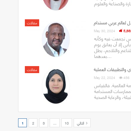
ل لعالم عربي مستدام
مقالات
May 30, 2024
5,88
يس تجمعت فيه وكأنه
أبى إلا أن يعانق يوم
ناغم والتلاحم، يطل
بعدهما…
وي والتطبيقات العملية
مقالات
May 22, 2024
456
ة العالمية. فالقياس
لممارسات المستدامة
التالي
10
…
3
2
1