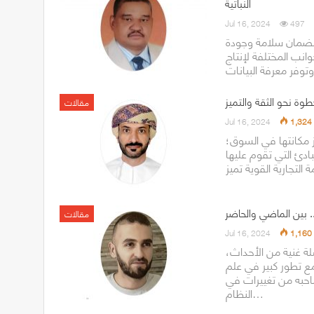
النباتية
Jul 16, 2024
497
ة لضمان سلامة وجودة
وانب المختلفة لإنتاج
طوة نحو الثقة والتميز
مقالات
Jul 16, 2024
1,324
يز مكانتها في السوق؛
دئ التي تقوم عليها
. بين الماضي والحاضر
مقالات
Jul 16, 2024
1,160
 غنية من الأحداث،
مع تطور كبير في علم
احبه من تغييرات في
النظام…