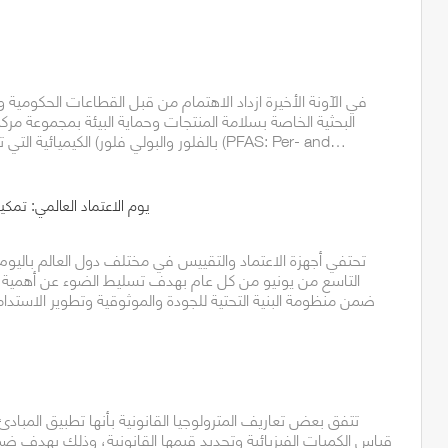
في الآونة الأخيرة ازداد الاهتمام من قبل القطاعات الحكومية وغ
البحثية الخاصة بسلامة المنتجات وحماية البيئة بمجموعة مركب
بالفلور والبولي فلور) الكيميائية التي تعرف باللغة الإنجليزية (PFAS: Per- and…
يوم الاعتماد العالمي: تمكي
تحتفي أجهزة الاعتماد والتقييس في مختلف دول العالم باليوم 
التاسع من يونيو من كل عام بهدف تسليط الضوء عن أهمية الا
ضمن منظومة البنية التحتية للجودة والموثوقية وتطوير الاستدا
تتفق بعض تعاريف المترولوجيا القانونية بأنها تطبيق المبادئ 
قياس الكميات الفيزيائية وتحديد قيمها القانونية، وذلك بهدف ضم