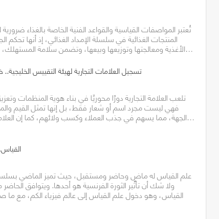
تُعتبر المواصفات القياسية والقواعد الفنية الخاصة بالغذاء ضروري
المنتجات الغذائية في سلسلة الإمداد الغذائي، إذ أنها تحكم الج
الأغذية ومعالجتها وتوزيعها وبيعها، وتضمن سلامة المستهلك، وتوفر معرفة البيانات…
تسجيل العلامات التجارية لهيئة التقييس الخليجية.. خ
تلعب العلامة التجارية دورًا محوريًا في بناء هوية المنظمات وتعز
فهي ليست مجرد اسم أو شعار فقط، بل إنها تمثل القيم والمبا
الجهة، مما يسهم في جذب العملاء وكسب ولائهم، كما إن العلامة التجارية القوية تميز…
القياس.
علم القياس له ماضٍ وحاضر ومستقبل، حيث تميز الماضي بسلسلة
ولا شك أن تأثير الثورة الفرنسية هو أحدها. ويتوافق الحاضر 
القياس، وهو دخول علم القياس إلى عالم فيزياء الكم، مع ما ص