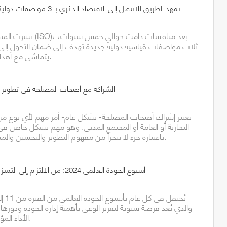
منظمة الـ ISO تمهد الطريق للانتقال إلى الاقتصاد الدائري بـ 3 مواصفات دولية جديدة
نشرت المنظمة الدولية للت
ثلاث مواصفات قياسية دولية جديدة تهدف إلى ضمان التحول إلى ال
يتماشى مع أهداف التنمية المستدامة.
الشراكة مع أصحاب المصلحة في تطوير 
يعتبر إشراك أصحاب المصلحة- بشكل عام- أمر مهم لأي نوع من
التجارية أو العامة أو المجتمع المدني. وهو مهم بشكل خاص في
باعتباره جزء لا يتجزأ من مفهوم التطوير والتحسين والمسؤولية المجتمعية لها.
أسبوع الجودة العالمي 2024: من الالتزام إلى التميز نحو مستقبل مستدام
والذي يُعد فرصة سنوية لتعزيز الوعي بأهمية إدارة الجودة ودور
الأداء المؤسسي وتحقيق التميز.