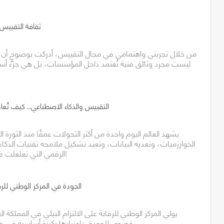
ثقافة التقييس.
من خلال تجربتي واهتمامي في مجال التقييس، أدركت بوضوحٍ أن 
ليست مجرد وثائق فنية تُعتمد داخل المؤسسات، بل هي جزء أس
التقييس والذكاء الاصطناعي.. كيف تُعاد
يشهد العالم اليوم واحدة من أكثر التحولات عمقًا منذ الثورة ا
الخوارزميات، وتغذيه البيانات، وتعيد تشكيل ملامحه تقنيات الذكا
الرقمي التي تغلغلت في كل تفاصيل حياتنا!
الجودة في المركز الوطني للرقا
يولي المركز الوطني للرقابة على الالتزام البيئي في المملكة ال
قصوى للجودة، باعتبارها ركيزة أساسية في جميع عملياته وخدماته.