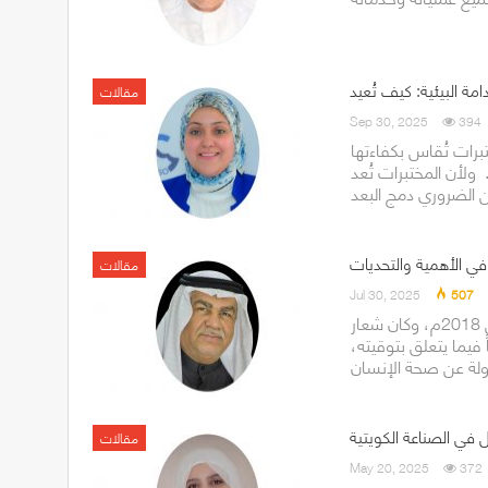
مقالات
Sep 30, 2025
394
برات تُقاس بكفاءتها
 ولأن المختبرات تُعد
 في الأهمية والتحديات
مقالات
Jul 30, 2025
507
يحتفل العالم بيوم سلامة الأغذية في 7 يونيو من كل عام بدءً من 2018م، وكان شعار
 فيما يتعلق بتوقيته،
ول في الصناعة الكويتية
مقالات
May 20, 2025
372