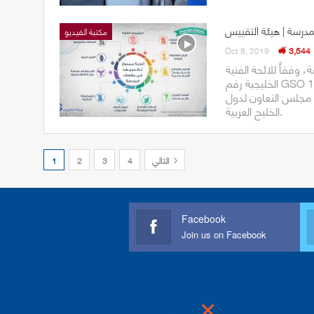
درسة | هيئة التقييس
مكتبة الفيديو
Oct 8, 2019
3,544
فقاً للائحة الفنية
الخليجية رقم GSO 1971:2015 "الاشتراطات الصحية الواجب توافرها في المقاصف
ل مجلس التعاون لدول
الخليج العربية.
التالي
4
3
2
1
Facebook
Join us on Facebook
×