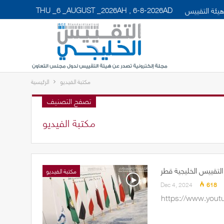
THU _6 _AUGUST _2026AH , 6-8-2026AD
يئة التقييس
مكتبة الفيديو
الرئيسية
تصفح التصنيف
مكتبة الفيديو
مكتبة الفيديو
Dec 4, 2024
618
https://www.you