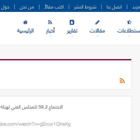
|
اتصل بنا
|
شروط النشر
|
اكتب مقالاً
|
من نحن
|
حول ه
ستطلاعات
مقالات
تقارير
أخبار
الرئيسية
الاجتماع الـ 59 للمجلس الفني لهيئة التقييس الخليجية قطر
tube.com/watch?v=gErcw1QheXg