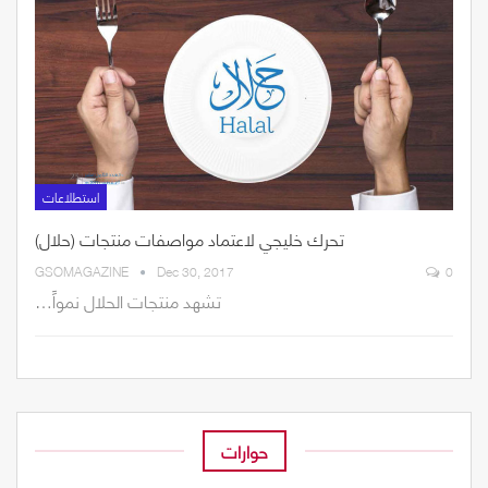
استطلاعات
تحرك خليجي لاعتماد مواصفات منتجات (حلال)
GSOMAGAZINE
Dec 30, 2017
0
تشهد‭ ‬منتجات‭ ‬الحلال‭ ‬نمواً‭…
حوارات