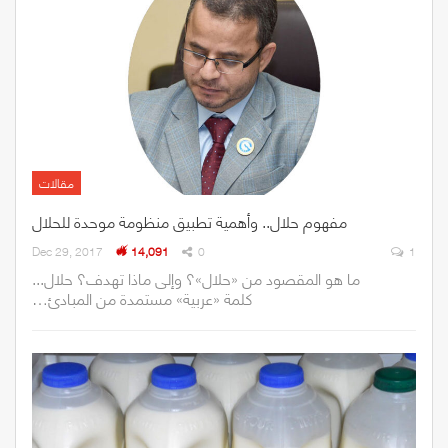
مقالات
مفهوم حلال.. وأهمية تطبيق منظومة موحدة للحلال
Dec 29, 2017
14,091
0
1
ما‭ ‬هو‭ ‬المقصود‭ ‬من‭ ‬‮«‬حلال‮»‬؟‭ ‬وإلى‭ ‬ماذا‭ ‬تهدف؟ حلال‭...
‬كلمة‭ ‬‮«‬عربية‮»‬‭ ‬مستمدة‭ ‬من‭ ‬المبادئ‭…