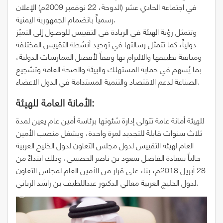
في اجتماعه الحادي عشر (الدوحة، 22 نوفمبر 2009م) الإعلان
رسمياً بانضمام الجمهورية اليمنية.
وتتمثل رؤية الهيئة في الريادة في التقييس للوصول إلى التميّز
دولياً، كما تتمثل رسالتها في توحيد أنشطة التقييس المختلفة
ومتابعة تطبيقها والالتزام بها وفقاً لأفضل الممارسات الدولية،
بما يُسهم في حماية المستهلك والبيئة والصحة العامة وتشجيع
الصناعة لدعم الاقتصاد والتنمية المستدامة في الدول الاعضاء.
الأمانة العامة للهيئة:
للهيئة أمانة عامة تتولى إدارة شئونها برئاسة أمين عام يعين لمدة
ثلاث سنوات قابلة للتجديد لمرة واحدة، ويشغل منصب الأمين
العام لهيئة التقييس لدول مجلس التعاون لدول الخليج العربية
حالياً سعادة الفاضل سعود بن ناصر الخصيبي، وذلك ابتداءً من
28 أبريل 2018م، بناء على قرار من الأمين العام لمجلس التعاون
لدول الخليج العربية معالي الدكتور عبداللطيف بن راشد الزياني.