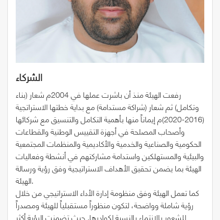
الشركاء
رفعت الهيئة منذ أن باشرت عملها في 2004م شعار (بناء
وتكامل) ثم شعار (شراكة مستدامة) مع بداية خطتها الاستراتجية
(2016-2020)م إيماناً منها بأهمية التكامل والتنسيق مع شركائها
وأصحاب المصلحة في أجهزة التقييس الوطنية والقطاعات
الحكومية والصناعية والخدمية والأكاديمية والمنظمات المجتمعية
والبيئية والمستهلكين واستدامة مشاركتهم في أنشطة وفعاليات
الهيئة بما يضمن تحقيق الأهداف الاستراتيجية وفق رؤية ورسالة
الهيئة.
كما تعمل الهيئة وفق منظومة إدارة الأداء الاستراتيجي من خلال
رؤية شاملة وواضحة، لتكون منظوراً مستقبلياً للهيئة ومصدراً
للشعور بالانتماء بالنسبة لكوادرها. حيث تضمنت الرؤية أكثر