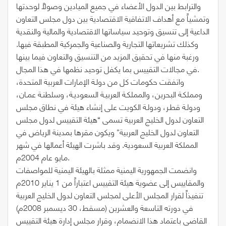
والترابط بين الدول الأعضاء في جميع الميادين وصولاً لوحدتها
وتمشياً مع أهداف الاتفاقية الاقتصادية بين دول مجلس التعاون
الداعية إلى تنسيق وتوحيد سياساتها الاقتصادية والمالية والنقدية
وكذلك تشريعاتها التجارية والصناعية والجمركية المطبقة فيها.
ورغبة منها في تحقيق المزيد من التنسيق والتعاون فيما بينها
في مجالات التقييس بما يكفل توحيد نظمها في هذا المجال.
واتفقت حكومات كل من دولـة الإمارات العربية المتحدة،
ومملكـة البحرين، والمملكـة العربيـة السعوديـة، وسلطنـة عمـان،
ودولـة قطـر، ودولـة الكويت على إنشاء هيئة في نطاق مجلس
التعاون لدول الخليج العربية تسمى “هيئة التقييس لدول مجلس
التعاون لدول الخليج العربية” ويكون مقرها بمدينة الرياض في
المملكة العربية السعودية. وقد باشرت الهيئة أعمالها في شهر
مايو عام 2004م.
وانضمت الجمهورية اليمنية ممثلة بالهيئة اليمنية للمواصفات
والمقاييس إلى عضوية هيئة التقييس اعتباراً من 1 يناير 2010م
تنفيذاً لقرار المجلس الأعلى لمجلس التعاون لدول الخليج العربية
في دورته التاسعة والعشرين (مسقط، 30 ديسمبر 2008م)
القاضي باعتماد هذا الانضمام، وقرار مجلس إدارة هيئة التقييس