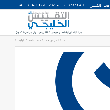
SAT _8 _AUGUST _2026AH , 8-8-2026AD
هيئة التقييس
هيئة التقييس – شراكة مستدامة
الرئيسية