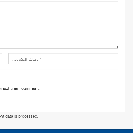
e next time I comment.
t data is processed
.