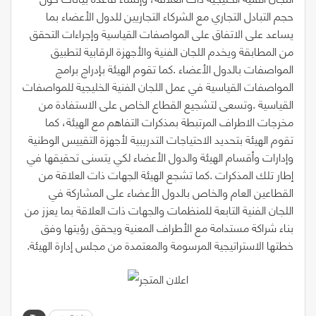
‬خطتها‭ ‬الاستراتيجية‭ ‬المرسومة‭ ‬والمعتمدة‭ ‬من‭ ‬مجلس‭ ‬إدارة‭ ‬الهيئة‭.‬