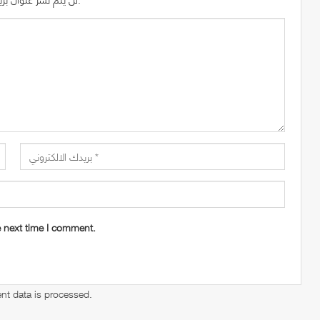
e next time I comment.
t data is processed
.