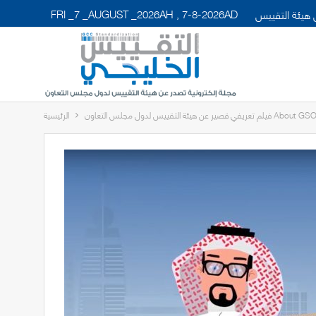
FRI _7 _AUGUST _2026AH , 7-8-2026AD
هيئة التقييس
يلم تعريفي قصير عن هيئة التقييس لدول مجلس التعاون About GSO
الرئيسية