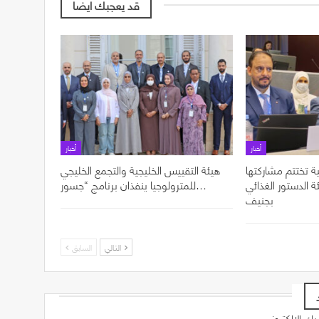
قد يعجبك ايضا
أخبار
أخبار
ة تختتم مشاركتها
هيئة التقييس الخليجية والتجمع الخليجي
ل الدورة 49 لهيئة الدستور الغذائي
للمترولوجيا ينفذان برنامج “جسور…
بجنيف
التالي
السابق