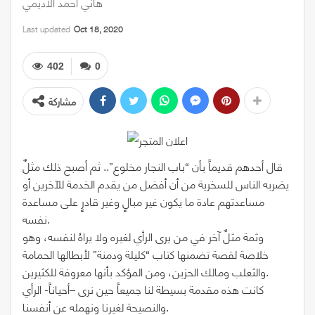
هاني أحمد الأديمي
Last updated
Oct 18, 2020
402
0
مشاركة
قال أحدهم قديماً بأن “باب النجار مخلوع”.. ثم أصبح ذلك مثلٌ
يضربه الناس للسخرية من أن أفضل من يقدم الخدمة للآخرين أو
مساعدتهم عادة ما يكون غير مبالٍ وغير قادرٍ على مساعدة
نفسه.
وثمة مثلٌ آخر في من يرى الرأي لغيره ولا يراهُ لنفسه، وهو
خلاصة لقصة تضمنها كتاب “كليلة ودمنة” لأبطالها الحمامة
والثعلب ومالك الحزين، ومن المؤكد بأنها معروفة للكثيرين.
كانت هذه مقدمة بسيطة لنا جميعاً حين نرى –أحياناً- الرأي
والنصيحة لغيرنا ونهمله عن أنفسنا.