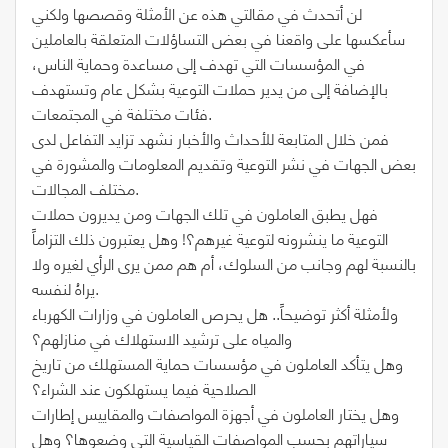
لن أتحدث في مقالتي هذه عن الأمثلة وقصصها ولكني
سأعكسها على واقعنا في بعض التساؤلات المتعلقة بالعاملين
في المؤسسات التي تهدف إلى مساعدة وحماية الناس،
بالإضافة إلى من يدير حملات التوعية بشكل عام وتستهدف
فئات مختلفة في المجتمعات.
فمن خلال المتابعة للأحداث والأخبار نشهد تزايد التفاعل لدى
بعض الجهات في نشر التوعية وتقديم المعلومات والمشورة في
مختلف المجالات.
فهل يطبق العاملون في تلك الجهات ومن يديرون حملات
التوعية ما ينشرونه لتوعية غيرهم؟! وهل يعتبرون ذلك التزاماً
بالنسبة لهم وجانب من السلوك، أم هم ممن يرى الرأي لغيره ولا
يراهُ لنفسه.
ولأمثلة أكثر توضيحاً.. هل يحرص العاملون في وزارات الكهرباء
والمياه على ترشيد الاستهلاك في منازلهم؟
وهل يتأكد العاملون في مؤسسات حماية المستهلك من تاريخ
الصلاحية فيما يستهلكون عند الشراء؟
وهل يختار العاملون في أجهزة المواصفات والمقاييس إطارات
سياراتهم بحسب المواصفات القياسية التي وضعوها؟ وهل