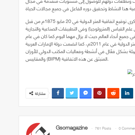
داف وتطلعات دولهم للوصول إلى مستويات متقدمة في مجال
تجدر الإشارة إلى أن يوم المترولوجيا العالمي هو احتفال سنوي لذكرى توقيع اتفاقية المتر الدولية في 20 مايو 1875م من قبل
علم القياس (المترولوجيا) وفي التطبيقات الصناعية والتجارية
ي جميع أنحاء العالم حيث لا يزال مهما اليوم كما كان في عام
1875م، وقد انضمت المملكة العربية السعودية لاتفاقية المتر الدولية في عام 2011م، كما انضمت دولة الإمارات العربية
اء في الهيئة بشكل فعّال في أنشطة وفعاليات المكتب الدولي للأوزان
والمقاييس (BIPM) المنبثق عن هذه الاتفاقية.
مشاركة
Gsomagazine
761 Posts
0 Commen