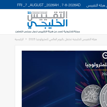
FRI _7 _AUGUST _2026AH , 7-8-2026AD
هيئة التقييس
هيئة التقييس الخليجية تحتفل باليوم العالمي للمترولوجيا 2025
الرئيسية