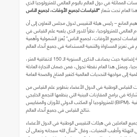
 المماثلة في دول العالم باليوم العالمي للمترولوجيا الذي
يم المانع – رئيس هيئة التقييس لدول مجلس التعاون إلى أن
 العالمي للمترولوجيا، نظراً للدور الذي يلعبه علم القياس في
لقياسات لجميع الأوقات، لجميع الناس” يُعزز الشمولية وأهمية
مشيراً إلى أن اليوم العالمي للمترولوجيا أكتسب في هذا العام أهمية إضافية حيث يصادف الذكرى السنوية الـ 150 لاتفاقية المتر،
ا، ويمثل هذا العام نقطة تحول، فمن ضمان التجارة العادلة
رات القياس الوطنية في الدول الأعضاء بتطوير علم القياس من
ة في برامج المقارنات البينية التي ينظمها التجمع الخليجي
للمترولوجيا أو المكتب الدولي للأوزان والمقاييس (BIPM)، للوصول بقدرات القياس والمعايرة للإعتراف الدولي لضمان موثوقية
نتائج القياس في جميع أنحاء العالم.
ميع العاملين في هيئات التقييس الوطنية في الدول الأعضاء
هنئة وأطيب التمنيات، وقال “أسأل الله سبحانه وتعالى أن