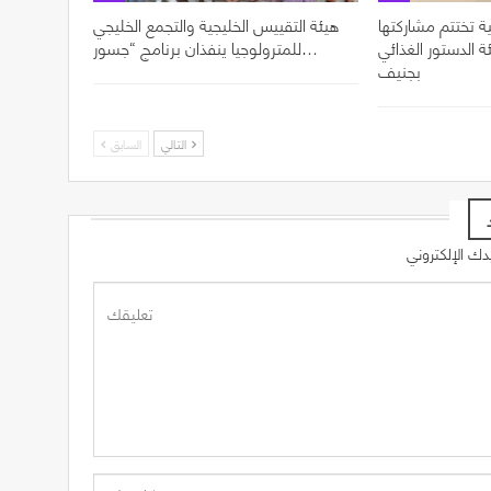
ة تختتم مشاركتها
هيئة التقييس الخليجية والتجمع الخليجي
ل الدورة 49 لهيئة الدستور الغذائي
للمترولوجيا ينفذان برنامج “جسور…
بجنيف
التالي
السابق