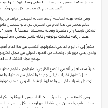
تحتفل هيئة التقييس لدول مجلس التعاون وسائر الهيئات والمؤسسات
“القياسات لجميع الأوقات، لجميع الناس”.
يصادف يوم 20 مايو من كل عام، ويأتي هذا العام تحت شعار
وفي كلمته بهذه المناسبة أوضح سعادة المهندس نواف بن إبراه
العالم يجتمع في هذا العام في العشرين من مايو للاحتفال باليوم
تشكيل تاريخنا وإثراء حاضرنا وقيادة مستقبلنا، مضيفاً بأن شعار “ا
ضمان إتاحة قياسات موثوقة وقابلة للتتبع للجميع، مما يُسهم في تعزيز المساواة والتنمية المستدامة في جميع أنحاء العالم.
والذي يعني مرور قرن ونصف من التعاون الدولي في مجال المترولوجي
ودفع عجلة الاكتشافات العلمية إلى مواجهة التحديات العالمية كتغير المناخ والصحة العامة.
مبيناً سعادته إلى أنه في التجمع الخليجي للمترولوجيا، تقوم مختب
خلال تحقيق تقنيات قياس جديدة والتحقق من صحتها، والمشارك
وفي كلمته تقدم سعادة رئيس هيئة التقييس بالتهنئة والشكر لج
بشكل عام، والعاملين في نشاط المترولوجيا بشكل خاص، بخالص الت