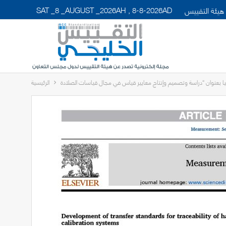
SAT _8 _AUGUST _2026AH , 8-8-2026AD
هيئة التقييس
الرئيسية