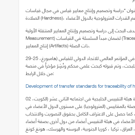
 بعنوان “دراسة وتصميم وإنتاج معايير قياس في مجال قياسات
البحث إلى دراسة وتصميم وإنتاج المعايير المنتقلة الأولية (Primary Standards) لقياسات الصلادة (Hardness
Measurement) لضمان مبدأ السلسلة في القياسات (Traceability) داخل معاهد القياس الوطنية في الدول الأعضاء، من خلال
إنتاج المعايير (Artifacts) ذات الصلة.
وقد شارك فريق عمل المشروع التابع للتجمع الخليجي للمترولوجيا في المؤتمر العالمي للاتحاد الدولي للقياس (هامبورغ، 25-29
للبحث، وتم قبوله كبحث علمي محكم ونُشِرَ مؤخراً في منصة ScienceDirect: Elsevier
من خلال الرابط:
Development of transfer standards for traceability of
وقد تم إنشاء التجمع الخليجي للمترولوجيا وفقاً لقرار مجلس إدارة هيئة التقييس الخليجية في اجتماعه الثاني عشر (الكويت، 02
ا المتصلة بالمقاييس (المترولوجيا) على مستوى الدول الأعضاء في
 التقييس، وقد حصل على الاعتراف الدولي في أكتوبر 2015م، كما حصل على الاعتراف الكامل بحقوق التصويت والانتخاب
ى الدول الأعضاء في هيئة التقييس أعضاء من دول أخرى بصفة أعضاء