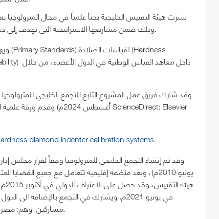
نشرت هيئة التقييس الخليجية بحثاً علمياً في مجال المترولوجيا
الصلادة (Hardness)، وذلك ضمن مشاريعها الاستراتيجية التي تهدف إلى دعم القدرات المترولوجية بالدول الأعضاء.
ويهدف 
أغسطس 2024م) وقدم ورقة علمية 
 hardness diamond indenter calibration systems
يونيو 2010م)، ويعد منظمة إقليمية تتعامل مع جميع القضاي
هيئة
في يونيو 2021م. ويشارك في التجمع بالإضافة ال
مشاركين وهم: مصر، العراق، تركيا ، كوريا الجنوبية، البوسنه والهرسك، هونغ كونغ.