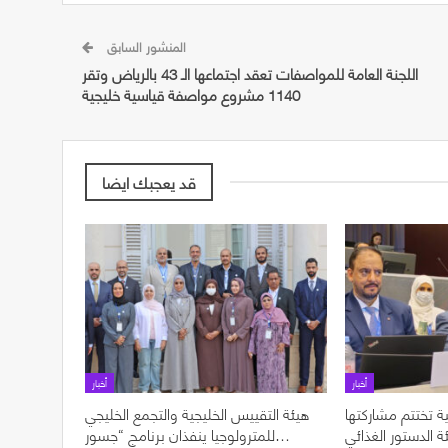
المنشور السابق
اللجنة العامة للمواصفات تعقد اجتماعها الـ 43 بالرياض وتقر
1140 مشروع مواصفة قياسية خليجية
قد يعجبك ايضا
أخبار
أخبار
ة تختتم مشاركتها
هيئة التقييس الخليجية والتجمع الخليجي
ل الدورة 49 لهيئة الدستور الغذائي
للمترولوجيا ينفذان برنامج “جسور…