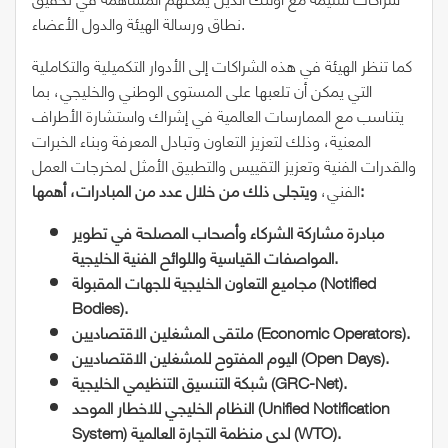
نطاق ورسالة الهيئة والدول الأعضاء.
كما تنظر الهيئة في هذه الشراكات إلى الأدوار التكميلية والتكاملية
التي يمكن أن تلعبها على المستوى الوطني والخليجي، بما
يتناسب مع الممارسات العالمية في إشراك واستشارة الأطراف
المعنية، وذلك لتعزيز التعاون وتبادل المعرفة وبناء الخبرات
والقدرات الفنية وتعزيز التقييس والتطبيق الأمثل لمخرجات العمل
ويتجلى ذلك من خلال عدد من المبادرات، أهمها:
الفني،
مبادرة مشاركة الشركاء وأصحاب المصلحة
في تطوير
المواصفات القياسية واللوائح الفنية الخليجية.
Notified
مجاميع التعاون الخليجية للجهات المقبولة (
Bodies
).
).
Economic Operators
(
ملتقى المشغلين الاقتصاديين
).
Open Days
اليوم المفتوح للمشغلين الاقتصاديين (
).
GRC-Net
شبكة التنسيق التنظيمي الخليجية (
Unified Notification
النظام الخليجي للاخطار الموحد (
).
WTO
) لدى منظمة التجارة العالمية (
System