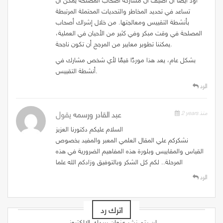
تساعد في تحديد المخاطر والتحديات المحتملة المرتبطة
بأنشطة التقييس ومعالجتها. من خلال إشراك أصحاب
المصلحة في وقت مبكر وفي كثير من الأحيان في العملية،
يمكننا تطوير معايير من المرجح أن تكون ناجحة.
بشكل عام، يعد هذا موردًا قيمًا لأي شخص مشارك في
أنشطة التقييس.
الرد
2 years منذ
عبد القادر ورسمه
يقول
السلام عليكم دكتورنا العزيز
نشكركم علي المقال العلمي المعبر والمفيد بخصوص
القياس والمقاييس وبلورة هذه المفاهيم الضرورية في هذه
المرحلة.. لكم كل الشكر وبالتوفيق وزادكم الله علما
الرد
اترك رد
لن يتم نشر عنوان بريدك الإلكتروني.