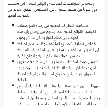
ومشاريع المـواصفات القـياسية واللوائح الفـنية، التي ستلعب
دوراً حيوياً في ضبط الأسواق في المستقبل، يحقق العديد من
الفوائد، أهمها:
مـساهمة الأطـراف المـعنية في إعـداد المـواصفات
القياسية/اللوائح الفـنية، مما يـسهم في إيصال رأي هذه
الجهات إلى صناع القرار بشكل مباشر ومرن.
انـخـفاض تــكاليف تـصــنيع المنـتجات وذلك لـعدم الحـــاجة
إلى تــعديل الـمـنــتجات للاســتجابـة إلى المـتـطلبات المـدرجة
ضـمن المـواصـفات القياسية واللوائح الفنية.
تحسين جودة المخرجات، مــما يــزيد من مــواءمـة مـحـتـوى
المـواصـفة القياسية واللائحة الفنية لمـتـطـلبات وضوابط
الســوق، وبــما يـلبي احــتـياج المستهلك والبيئة والصحة
العامة.
سهولة تطبيق المواصفة القياسية أو اللائحة الفنية، أو دعم
المبادرات العالمية كالتغير المناخي والتنمية المستدامة
وندرة المياه والتصحر والأمن الغذائي- وغيرها من القضايا-
نـتـيجة للمــساهمة المــبكرة للأطـراف المعنية في تطويرها،