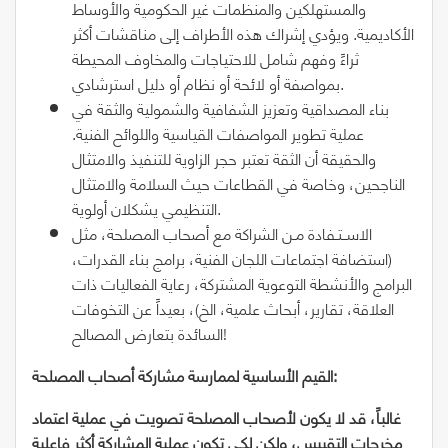
والمستهلكين والمنظمات غير الحكومية والأوساط
الأكاديمية. ويؤدي إشراك هذه الأطراف إلى مناقشات أكثر
ثراءً وفهم شامل للاحتياجات والمخاوف المحيطة
بمواصفة أو لائحة أو نظام أو دليل استرشادي.
بناء المصداقية وتعزيز الشفافية والشمولية والثقة في
عملية تطوير المواصفات القياسية واللوائح الفنية.
والحقيقة أن الثقة تعتبر حجر الزاوية للتنفيذ والامتثال
الناجحين، وخاصة في القطاعات حيث السلامة والامتثال
التنظيمي يشكلان أولوية.
الاســتـفادة مـن الشراكة مع أصحاب المصلحة، مثل
(استضافة اجتماعات اللجان الفنية، برامج بناء القدرات،
البرامج والأنشطة التوعوية المشتركة، رعاية الفعاليات ذات
العلاقة، تقارير، أبحاث علمية، الخ)، بعيداً عن التخوفات
السائدة بتعارض المصالح!
القيم الأساسية لممارسة مشاركة أصحاب المصلحة:
غالباً، قد لا يكون لأصحاب المصلحة تصويت في عملية اعتماد
مخرجات التقييس، ولكن
لكي تكون عملية
ال
مشاركة أكثر فاعلية