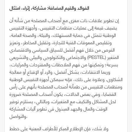
الفوائد والقيم المضافة:
مشاركة، إثراء، امتثال
إن تطوير علاقات ذات مغزى مع أصحاب المصلحة من شأنه أن
يضيف قيمة إلى عمليات منظمات التقييس، وأجهزة التقييس
الوطنية تتمثل في حماية المستهلك، والبيئة، والصحة العامة،
وتقليص المعوقات الفنية للتجارة، وتقليل المخاطر، وتعزيز
الفرص من خلال فهم أفضل للسياق السياسي والاقتصادي
والاجتماعي والتكنولوجي والبيئي والتشريعي (PESTEL) المتغير
بسرعة؛ وتمكينها من فهم الملاحظات والمقترحات والمرئيات،
وربما الانتقادات، بشكل أفضل، والرد أو الإقناع أو معالجة
الشكاوى. وعلاوة على ذلك، فإنه سيمكن أجهزة التقييس الوطنية
ومنظمات التقييس من طمأنة أصحاب المصلحة بأنهم على رأس
القضايا، وفي بعض الحالات، يكون أصحاب المصلحة ضرورة
لحل المشاكل والتكيف مع المتغيرات. وبالتالي، يستلزم توفير
الوقت والمال والجهد المبذول في تطوير آليات المشاركة
والتواصل.
ولا شك، فإن الإطلاع المبكر للأطراف المعنية على خطط