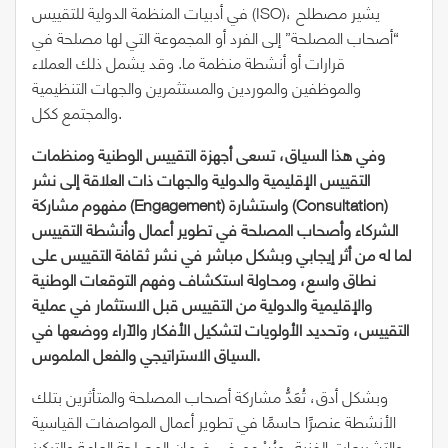
في أدبيات المنظمة الدولية للتقييس (ISO)، يشير مصطلح
“أصحاب المصلحة” إلى الفرد أو المجموعة التي لها مصلحة في
قرارات أو أنشطة منظمة ما. وقد يشمل ذلك العملاء
والموظفين والموردين والمستثمرين والجهات التنظيمية
والمجتمع ككل.
وفي هذا السياق، تسعى أجهزة التقييس الوطنية ومنظمات
التقييس الإقليمية والدولية والجهات ذات العلاقة إلى نشر
)
Consultation
واستشارة (
)
Engagement
مفهوم مشاركة (
الشركاء وأصحاب المصلحة في تطوير أعمال وأنشطة التقييس
لما له من أثر إيجابي وبشكل مباشر في نشر ثقافة التقييس على
نطاق واسع، ومحاولة استكشاف وفهم التوقعات الوطنية
والإقليمية والدولية من التقييس قبل الاستثمار في عملية
التقييس، وتحديد الأولويات لتشكيل الأفكار والآراء ووضعها في
السياق الاستراتيجي والفعل الملموس.
وبشكل أدق، تُعَدُّ مشاركة أصحاب المصلحة والمتأثرين بتلك
الأنشطة عنصرًا حاسمًا في تطوير أعمال المواصفات القياسية
والتشريعات الفنية، ويُسْهِم في ضمان المصلحة العامة والتركيز