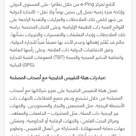
على المستوى الدولي- (من خلال نظام e-Ping التابع لمركز
التجارة الدولية) – وإتاحة فترة زمنية تصل إلى ستين يوماً ولا تقل
عن شهر لتلقي تلك الملاحظات والمرئيات والتغذية الراجعة على
اللوائح الفنية ذات الطبيعة الإلزامية. وعلى اللجان المختصة دراسة
تلك الملاحظات وإبداء التعليقات والتفسيرات والتبريرات بشأنها،
مالم قد يُعْتَبر إهمالها وعدم الأخذ بها معيقاً فنياً للتجارة الدولية،
وفق الاتفاقيات الدولية ذات العلاقة، وعلى رأسها اتفاقية
المعوقات الفنية للتجارة (TBT) واتفاقية التدابير الصحية والصحة
النباتية (SPS).
مبادرات هيئة التقييس الخليجية مع أصحاب المصلحة:
تعمل هيئة التقييس الخليجية على تعزيز شراكاتها مع أصحاب
المصلحة من خلال تشجيع ودعم جميع القطاعات (الجهات ذات
الأنشطة الربحية، مثل المصنعين والتجار والمستوردين، والجهات
غير الربحية ذات الصلة، مثل المختبرات – الجامعات والمعاهد،
ومراكز البحث العلمي، والجهات الرقابية أو الحكومية، وممثلي
جهات حماية المستهلك)، للمشاركة في أعمال التقييس، وتطوير
شراكات سليمة مع أولئك الذين يمكنهم المساهمة في تحقيق