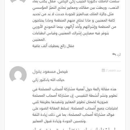
سلمت أناملك دكتورنا الحبيب زكي الرباعي، مقال يكتب بماء
الذهب، وربطت بين مقالك ومعايير نماذج التميّز المؤسسي
مثل جائزة الملك عبدالعزيز للجودة حددت لا بد من تحديد
كافة المعنيين و ماذا تحتاج منهم المنظمة وماذا يحتاجون
من المنظمة وإشراكهم وأخذ آرائهم، بينما النموذج الأوربي
يتوفر فيه معيارين إشراك المعنيين وقياس انطباعات
المعنيين.
مقال رائع يعطيك ألف عافية
الرد
2 years منذ
فيصل مسعود
يقول
حياك الله يادكتور زكي.
هذه مقالة رائعة حول أهمية مشاركة أصحاب المصلحة في
تطوير ونشر أنشطة التقييس. إن مشاركة أصحاب المصلحة
ضرورية لضمان تطوير المعايير وتنفيذها بطريقة تلبي
احتياجات جميع أصحاب المصلحة. تسلط المقالة الضوء على
فوائد مشاركة أصحاب المصلحة، بما في ذلك زيادة الثقة
وتحسين الجودة وزيادة قبول المعايير.
أود أيضًا أن أضيف أن مشاركة أصحاب المصلحة يمكن أن