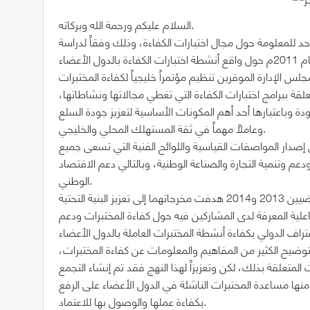
السلام عليكم ورحمة الله وبركاته.
وحد للمعلومة حول مجال اختبارات الكفاءة، وذلك وفقاً لدراسة
س الإدارة الموقرين تنظيم مؤتمراً خليجياً لكفاءة المختبرات
قة ببرامج اختبارات الكفاءة التي تغطي مجالاتها ونشاطاتها،
ودة وباعتبارها أحد أهم المكونات الأساسية لتعزيز جودة السلع
وعاملاً مهماً في ثقة المستهلك المحلي والخليجي.
من إصدار المواصفات القياسية واللوائح الفنية التي تسعى جميع
م وتنمية التجارة والصناعة الوطنية، وبالتالي دعم الاقتصاد
الوطني.
وقد نظمت الهيئة مؤتمرين في هذا الجانب في العامين الماضيين 2013 و2014 هدفت مخرجاتهما إلى تعزيز البنية التحتية
علية المعرفة لدى المشاركين فيه حول كفاءة المختبرات ودعم
ضيح الكثير من المفاهيم والمعلومات عن كفاءة المختبرات،
المتعلقة بذلك، لكن وتعزيزاً لهذا النهج فقد تم إنشاء التجمع
نها مساعدة المختبرات الناشئة في الدول الأعضاء على الرفع
بكفاءة عملها والوصول بها للاعتماد.