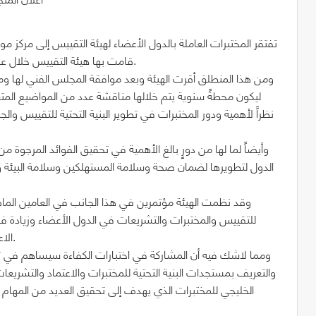
تفتقر المختبرات العاملة بالدول الأعضاء لهيئة التقييس إلى مركز م
قامت بها هيئة التقييس خلال عام 2011م حول واقع أنشطة اختبارات الكفاءة بالدول الأعضاء.
ومن هذا المنطلق أقرت الهيئة وبعد موافقة المجلس الفني لها ومجل
ليكون محطةً سنوية يتم خلالها مناقشة عدد من المواضيع المتعل
نظراً لأهمية ودور المختبرات في تطوير البنية التحتية للتقييس والج
وأيضاً لما لها من دورٍ بالغ الأهمية في تحقيق الفوائد المرجوة 
الدول لتطويرها لضمان صحة وسلامة المستهلكين وسلامة البيئة ودع
للتقييس والمختبرات والتشريعات في الدول الأعضاء وزيادة فا
الاعتراف الدولي بكفاءة أنشطة المختبرات العاملة بالدول الأعضاء.
ومما لاشك فيه أن المشاركة في اختبارات الكفاءة سيساهم في تو
والتعريف بمستجدات البنية التحتية للمختبرات والاعتماد والتشريعات 
الخليجي للمختبرات الذي يهدف إلى تحقيق العديد من المهام م