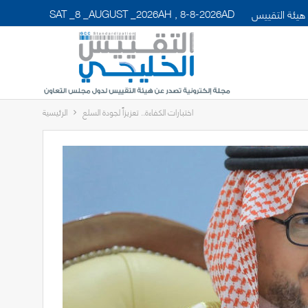
SAT _8 _AUGUST _2026AH , 8-8-2026AD
هيئة التقييس
اختبارات الكفاءة.. تعزيزاً لجودة السلع
الرئيسية