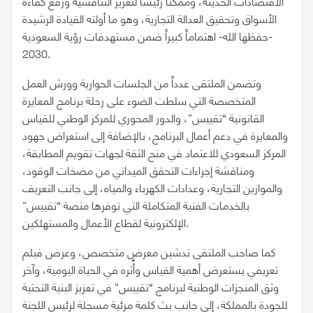
الاقتصادات الحديثة، وممكناً رئيساً لتعزيز التنافسية ورفع كفاءة
الأسواق وتحقيق العدالة التجارية، وهو ما أولته القيادة الرشيدة
-حفظها الله- اهتماماً كبيراً ضمن مستهدفات رؤية السعودية
2030.
وتضمن الملتقى عدداً من الجلسات الحوارية وورش العمل
المتخصصة التي سلطت الضوء على رحلة برنامج المعايرة
القانونية “تقييس”، والدور المحوري للمركز الوطني للقياس
والمعايرة في دعم أعمال البرنامج، بالإضافة إلى استعراض جهود
المركز السعودي للاعتماد في منح الثقة لجهات تقويم المطابقة،
ومناقشة إجراءات التحقق الميداني من مضخات الوقود،
والموازين التجارية، وعدادات الكهرباء والمياه، إلى جانب التعريف
بالخدمات الفنية المتكاملة التي توفرها منصة “تقييس”
الإلكترونية لقطاع الأعمال والمستهلكين.
كما صاحب الملتقى تدشين معرضٍ متخصص، وعرض فيلم
تعريفي يستعرض أهمية القياس وأثره في الحياة اليومية، وآخر
وثق المنجزات الوطنية لبرنامج “تقييس” في تعزيز البنية التحتية
للجودة بالمملكة، إلى جانب بث كلمة مرئية مسجلة لرئيس اللجنة