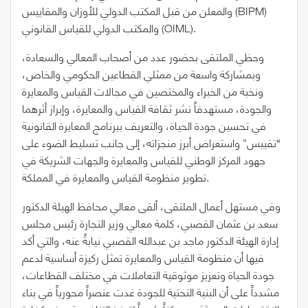
والمعلن من قبل المكتب الدولي للأوزان والمقاييس (BIPM)
والمكتب الدولي للقياس القانوني (OIML).
وحظي الملتقى بحضور عدد من أصحاب المعالي والسعادة،
وبمشاركة واسعة من ممثلي القطاعين الحكومي والخاص،
ونخبة من الخبراء والمختصين في مجالات القياس والمعايرة
والجودة، مستهدفاً نشر ثقافة القياس والمعايرة، وإبراز أثرهما
في تحسين جودة الحياة، والتعريف ببرنامج المعايرة القانونية
“تقييس” واستعراض أبرز منجزاته، إلى جانب تسليط الضوء على
جهود المركز الوطني للقياس والمعايرة والجهات الشريكة في
تطوير منظومة القياس والمعايرة في المملكة.
وفي مستهل أعمال الملتقى، ألقى معالي محافظ الهيئة الدكتور
سعد بن عثمان القصبي، كلمة معالي وزير التجارة رئيس مجلس
إدارة الهيئة الدكتور ماجد بن عبدالله القصبي نيابةً عنه، والتي أكد
فيها أن منظومة القياس والمعايرة تمثل ركيزة أساسية لدعم
جودة الحياة وتعزيز موثوقية التعاملات في مختلف القطاعات،
مشدداً على أن البنية التحتية للجودة غدت عنصراً محورياً في بناء