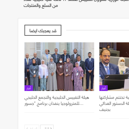
من السلع والمنتجات
قد يعجبك ايضا
أخبار
أخبار
ة تختتم مشاركتها
هيئة التقييس الخليجية والتجمع الخليجي
ل الدورة 49 لهيئة الدستور الغذائي
للمترولوجيا ينفذان برنامج “جسور…
بجنيف
التالي
السابق