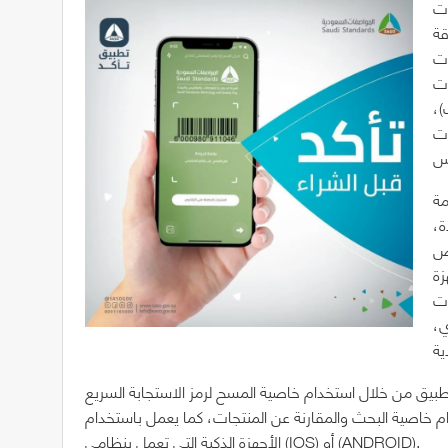
ات
قة
ات
ات
)،
ات
مة
ة،
يص
زة
ات
ي،
ن خلال استخدام خاصية المسح لرمز الاستجابة السريع (QR CODE) للمنتجات الحاصلة على علامة الجودة
 خاصية البحث والمقارنة عن المنتجات، كما يعمل باستخدام
الأجهزة الذكية التي تعمل بنظامي (IOS) أو (ANDROID).