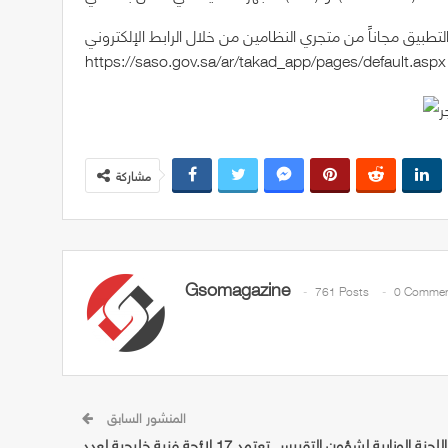
تطبيق مجاناً من متجري النظامين من خلال الرابط الإلكتروني
https://saso.gov.sa/ar/takad_app/pages/default.aspx 
مشاركة
Gsomagazine
761 Posts
0 Commen
المنشور السابق
اللجنة الوزارية لشؤون التقييس تعتمد 17 لائحة فنية خليجية لعدد