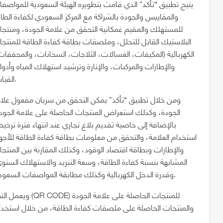
يتيح تطبيق “تأكد” الذي قامت بتطويره الهيئة السعودية للمواصف
والمقاييس والجودة بالشراكة مع المركز السعودي لكفاءة الطا
للمستهلك والمقيم غمكانية التحقق من علامة الجودة، ومنتج
البلاستيك القابل للتحلل، وملصقات بطاقة كفاءة الطاقة للمنتج
الكهربائية (المكيفات، الغسالات، الثلاجات، السخانات، والمجففات
والإطارات والمركبات، والإنارة وترشيد استهلاك المياه وأدو
القياس.
ومن خلال تطبيق “تأكد” يمكن التحقق من سريان مفعول علا
الجودة، وكذلك استعراض المنتجات الحاصلة على علامة الجود
بالإضافة إلى خاصية تقديم بلاغ تجاري عند انتهاء فترة ترخ
استخدام العلامة، والتحقق من معلومات بطاقة كفاءة الطاقة للأجه
والإطارات وبطاقة اقتصاد الوقود، وكذلك المقارنة بين المنتج
المشابهة بنسبة كفاءة الطاقة، وسعة التبريد والاستهلاك السنو
وقدرة الدخل الكهربائية وكذلك مطابقة المواصفات السعودية.
ويعمل التطبيق م
والمنتجات الحاصلة على ملصقات كفاءة الطاقة، من خلال استخدام