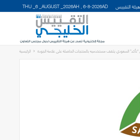
THU _6 _AUGUST _2026AH , 6-8-2026AD
يئة التقييس
“تأكد” السعودي يثقف مستخدميه بالمنتجات الحاصلة على علامة الجودة
الرئيسية