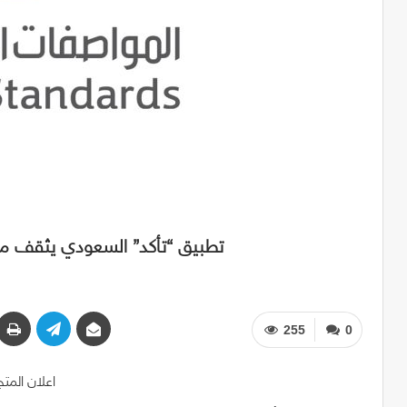
تطبيق “تأكد” السعودي يثقف مس
255
0