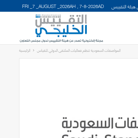
FRI _7 _AUGUST _2026AH , 7-8-2026AD
هيئة التقييس
المواصفات السعودية تنظم فعاليات الملتقى الدولي للقياس
الرئيسية