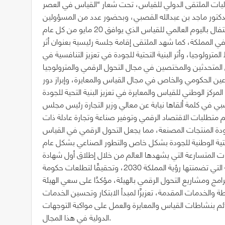
يات الملتقى الدولي للقياس، تحت شعار “القياس في العصر
 الدكتور ماجد بن عبدالله القصبي، وبحضور عدد من المسؤولين
 المملكة، كما شهد الملتقى إقامة جلسة رئيسية بعنوان أثر
ترولوجيا، وأثر البنية التحتية للجودة في تعزيز التنافسية في
عين الحكومي والخاص في مجال القياس والمعايرة، وإبراز دور
 في كلمة ألقاها نيابة عن معالي وزير التجارة رئيس مجلس
دعم متطلبات الاقتصاد الرقمي وتوفير صناعة وتجارة عادلة ذات
ودة المنتجات المصنعة، مما يجعل التحول الرقمي في القياس
 المتسارعة التي يشهدها العالم من خلال إطلاق أول شهادة
معايرة رقمية على مستوى المملكة لمواكبة التوجهات الإستراتيجية التي تضمنتها رؤية المملكة 2030، وتحقيقًا لتطلعات حكومة
لبرامج ومشاريع التحول الرقمي بالهيئة، مؤكدًا على سعي الهيئة
 والخدمات المقدمة، تعزيزًا لمبدأ الابتكار وتحسين الخدمات
دائم بنشاطات القياس والمعايرة والعمل على مواكبة التوجهات
الدولية في هذا المجال.