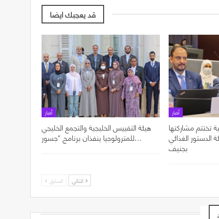
قد يعجبك ايضا
أخبار
أخبار
ة تختتم مشاركتها
هيئة التقييس الخليجية والتجمع الخليجي
ل الدورة 49 لهيئة الدستور الغذائي
للمترولوجيا ينفذان برنامج “جسور…
بجنيف
التالي
السابق