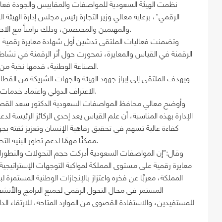
نظمت الهيئة السعودية للمواصفات والمقاييس والجودة فعال
الرقمي”، برعاية معالي وزير التجارة رئيس مجلس إدارة الهيئة
والمهتمين والمختصين، وذلك تزامناً مع الاحتفال باليوم العالمي للقياس الذي يوافق 20 مايو من كل عام.
وتضمنت فعاليات الملتقى تدشين أول شهادة معايرة رقمية في
الرقمنة في القياس والمعايرة، تمحورت حول أثر الرقمنة في نشاط الم
الصناعة الوطنية، قدمها نخبة من المتحدثين والمختصين في مجال التحول الرقمي والمترولوجيا.
ويهدف الملتقى إلى إبراز جهود الهيئة والجهات الشريكة من القطا
الاعتراف الدولي واعتماد خدمات المركز الوطني للقياس والمعايرة في تعزيز البنية التحية للجودة.
وأوضح معالي محافظ المواصفات السعودية الدكتور سعد القصبي
الإدارة بهذه المناسبة، أن علم القياس يعد إحدى الركائز الرئيسة ل
كفاءة عالية تسهم في تحقيق رفاهية الإنسان وتعزيز ثقته بج
ممكنًا مهمًا لدعم تطور البنية التحتية الوطنية للجودة بشكل خاص والتطور الصناعي بشكل عام.
وقال:”إن المواصفات السعودية أدركت حجم التحولات والتطورات
المملكة، معربًا عن فخره واعتزاز بالإنجازات الوطنية المستمرة 
المستمر في مجال التحول الرقمي لجميع البرامج والأنشطة
للمستفيدين، والاستفادة القصوى من الموارد المتاحة، للارتقاء ال