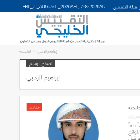
FRI _7 _AUGUST _2026AH , 7-8-2026AD
هيئة التقييس
إبراهيم الرحبي
الرئيسية
تصفح الوسم
إبراهيم الرحبي
ليجية
مقالات
GSOM
بالغاً
لوائح
ا قبل