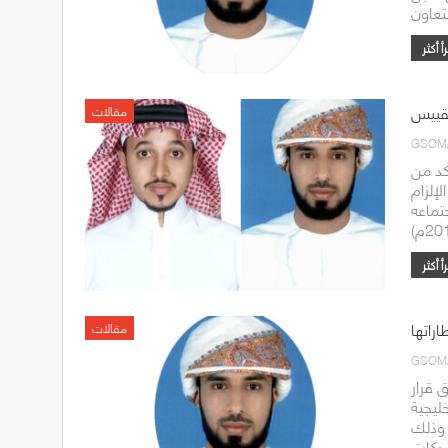
لتقييس
مقالات
GSOM
كد من
لإلزام
اجتماعه
اراتها
مقالات
GSOM
 قرار
خليجية
وإطارتها، اعتباراً من تاريخ 2014/07/01م، وذلك