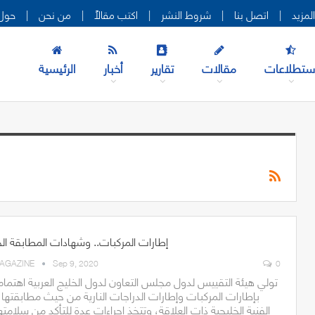
|
اتصل بنا
|
شروط النشر
|
اكتب مقالاً
|
من نحن
|
حول 
ستطلاعات
مقالات
تقارير
أخبار
الرئيسية
إطارات المركبات.. وشهادات المطابقة الخ
AGAZINE
Sep 9, 2020
0
تولي هيئة التقييس لدول مجلس التعاون لدول الخليج العربية اهتماماً 
بإطارات المركبات وإطارات الدراجات النارية من حيث مطابقتها ل
الفنية الخليجية ذات العلاقة، وتتخذ إجراءات عدة للتأكد من سلامته