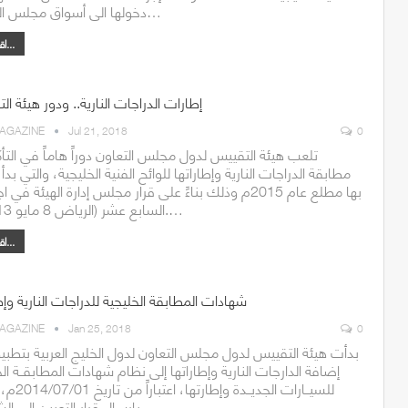
دخولها الى أسواق مجلس التعاون…
اقرأ أكثر...
إطارات الدراجات النارية.. ودور هيئة ا
AGAZINE
Jul 21, 2018
0
تلعب هيئة التقييس لدول مجلس التعاون دوراً هاماً في التأ
مطابقة الدراجات النارية وإطاراتها للوائح الفنية الخليجية، والتي بدأ ا
بها مطلع عام 2015م وذلك بناءً على قرار مجلس إدارة الهيئة في 
السابع عشر (الرياض 8 مايو 2013م).…
اقرأ أكثر...
شهادات المطابقة الخليجية للدراجات النارية وإط
AGAZINE
Jan 25, 2018
0
بدأت هيئة التقييس لدول مجلس التعاون لدول الخليج العربية بتطبيق
إضافة الدارجات النارية وإطاراتها إلى نظام شهادات المطابقــة ال
للسيــارات الجديــدة 
بإرسال قرار التعيين الى الشركات…