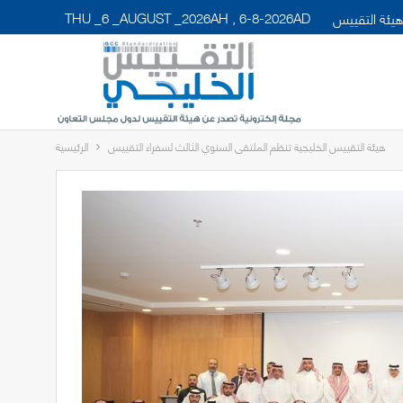
THU _6 _AUGUST _2026AH , 6-8-2026AD
يئة التقييس
هيئة التقييس الخليجية تنظم الملتقى السنوي الثالث لسفراء التقييس
الرئيسية