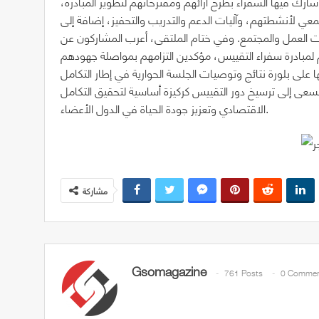
رك فيها السفراء بطرح آرائهم ومقترحاتهم لتطوير المبادرة،
ي لأنشطتهم، وآليات الدعم والتدريب والتحفيز، إضافة إلى
 العمل والمجتمع. وفي ختام الملتقى، أعرب المشاركون عن
 لمبادرة سفراء التقييس، مؤكدين التزامهم بمواصلة جهودهم
 على بلورة نتائج وتوصيات الجلسة الحوارية في إطار التكامل
ة هيئة التقييس الخليجية 2026–2030، التي تسعى إلى ترسيخ دور التقييس كركيزة أساسية لتحقيق التكامل
الاقتصادي وتعزيز جودة الحياة في الدول الأعضاء.
مشاركة
Gsomagazine
761 Posts
0 Commen