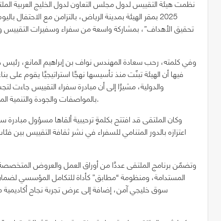
تحقيق الأهداف”، بمشاركة واسعة من سفراء وسفيرات التقييس وع
وفي كلمته، رحب سعادة المهندس نواف بن إبراهيم المانع، رئيس هي
فيها أن الهيئة تبنّت منذ تأسيسها نهجًا استراتيجيًا يقوم على بن
والدولية، مشيرًا إلى أن مبادرة سفراء التقييس جاءت ل
بالمواصفات والجودة والتنمية المستدامة، وبما يسهم في تعزيز جودة الحياة في الدول الأعضاء.
وكان الملتقى قد افتتح بكلمةٍ ترحيبية ألقاها مسؤول مبادرة س
اعتزازه بالدور المتنامي للسفراء في نشر ثقافة التقييس بين فئا
وتضمّن برنامج الملتقى عددًا من أوراق العمل والعروض المتخصصة،
المستدامة، ومنظومة “مطابق” كأداة للتكامل المؤسسي لضمان س
سوق خليجي آمن، إضافة إلى عرض تجربة نجاح أكاديمية من