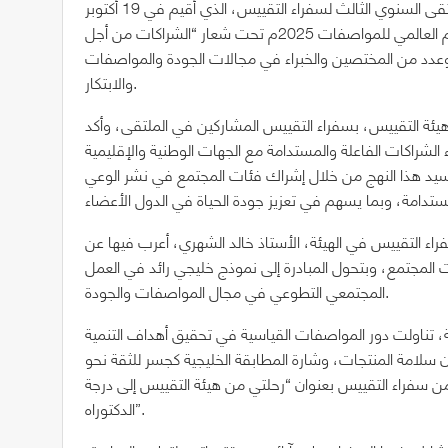
نظمت هيئة التقييس لدول مجلس التعاون لدول الخليج العربية الملتقى السنوي الثالث لسفراء التقييس، الذي أُقيم في 19 أكتوبر
2025 بمقر الهيئة بمدينة الرياض، بالتزامن مع الاحتفال باليوم العالمي للمواصفات 2025م تحت شعار “الشراكات من أجل
دد من المختصين والخبراء في مجالات الجودة والمواصفات
والابتكار.
ئة التقييس، بسفراء التقييس المشاركين في الملتقى، وأكد
اء الشراكات الفاعلة والمستدامة مع الجهات الوطنية والإقليمية
تجسيد هذا النهج من خلال إشراك فئات المجتمع في نشر الوعي
فراء التقييس في الهيئة، الأستاذ خالد الشهري، أعرب فيها عن
ت المجتمع، وبتحول المبادرة إلى نموذج خليجي رائد في العمل
المجتمعي التطوعي في مجال المواصفات والجودة.
 تناولت دور المواصفات القياسية في تحقيق أهداف التنمية
لامة المنتجات، وشارة المطابقة الخليجية كجسر للثقة نحو
 سفراء التقييس بعنوان “رحلتي من هيئة التقييس إلى درجة
الدكتوراه”.