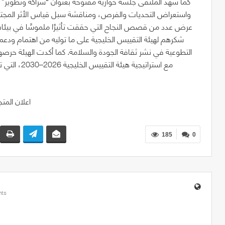
كما شهد الملتقى جلسة حوارية مفتوحة بعنوان “شراكة وتطوير” شا
واستعراض التحديات والفرص، ومناقشة سبل قياس الأثر المجتمع
عرض عدد من قصص النجاح التي حققت تأثيرًا ملموسًا في بيئات
شكرهم لهيئة التقييس الخليجية على ما توليه من اهتمام ودعم
التطوعية في نشر ثقافة الجودة والسلامة. كما أكدت الهيئة حرصها
مع استراتيجي
185
0
ts