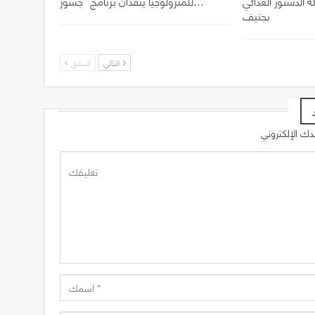
ل الدورة 49 لهيئة الدستور الغذائي
للمترولوجيا ينفذان برنامج “جسور…
بجنيف
التالي
السابق