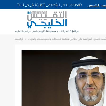
THU _6 _AUGUST _2026AH , 6-8-2026AD
يئة التقييس
رشيدة لصدور الموافقة على نظامي سلامة المنتجات والمواصفات والجودة
الرئيسية