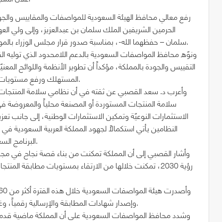
رفع معالي محافظ الهيئة السعودية للمواصفات والمقاييس والجو
الحرمين الشريفين الملك سلمان بن عبدالعزيز، وإلى ولي ال
سلمان – حفظهما الله-، بمناسبة صدور قرار مجلس الوزراء بالموافقة على نظام سلامة المنتجات ونظام المواصفات والجودة.
ونوّه محافظ المواصفات السعودية بالدعم اللامحدود الذي توليه القي
التقييس والجودة بالمملكة، مؤكداً أن تطوير الأنظمة واللوائح المع
المستهلك ورفع مستويات السلامة والجودة في المنتجات والخدمات بالسوق السعودي.
وأعرب د. سعد القصبي عن ثقته في أن نظامي سلامة المنتجات و
سلامة المنتجات المستوردة أو المصنعة محلياً والمعروضة
الاستثمارات النوعيّة وتمكين الاستثمارات الوطنية، إلى جانب تعز
النظامين يأتي استكمالاً لجهود المملكة العربية السعودية ف
البرنامج السعودي لسلامة المنتجات ضمن مبادرات برنامج التحول الوطني.
وإصدار شهادات المطابقة والإرسالية رقمياً، وغيرها من النشاطات ذات العلاقة بالبنية الوطنية التحتية للجودة.
وشدد محافظ المواصفات السعودية على أن المملكة ماضية قدماً و