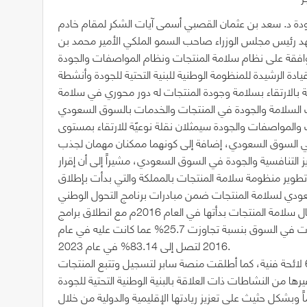
دة د. سعد بن عثمان القصبي أسمى آيات الشكر لمقام خادم
عهد رئيس مجلس الوزراء صاحب السمو الملكي الأمير محمد بن
ادة الرشيدة للمنظومة الوطنية للبنية التحتية للجودة وأنشطة
نيّة بالارتقاء بسلامة وجودة المنتجات له دور محوري في سلامة
المواصفات والجودة سيمثلان نقلة نوعيّة للارتقاء بمستوى
 في السوق السعودي، إضافة إلى كونهما ممكنان مهمان لجذب
يز التنافسية والجودة في السوق السعودي، مشيراً إلى أن إقرار
ي تطوير منظومة سلامة المنتجات بالمملكة والتي بدأت بإطلاق
وأشار القصبي إلى أن المملكة تمكنت من بناء قصة نجاح في مجال سلامة المنتجات بدأتها في العام 2016م مع انطلاق برامج
رؤية 2030، تمكنت خلالها من الارتقاء بمستويات مطابقة المنتجات في السوق بنسبة تجاوزت 25.7% عما كانت عليه في عام
2016 لتصل إلى 83.14% في عام 2023.
وأصدرت هيئة المواصفات السعودية خلال هذه الفترة أكثر من 60 لائحة فنية، كما أطلقت منصة سابر لتسجيل وتتبع المنتجات
بشكل حثيث على تعزيز ريادتها الإقليمية والدولية من خلال