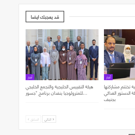
قد يعجبك ايضا
أخبار
أخبار
ة تختتم مشاركتها
هيئة التقييس الخليجية والتجمع الخليجي
ل الدورة 49 لهيئة الدستور الغذائي
للمترولوجيا ينفذان برنامج “جسور…
بجنيف
التالي
السابق