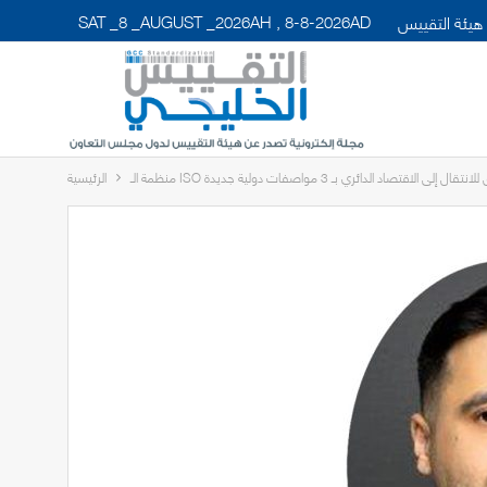
SAT _8 _AUGUST _2026AH , 8-8-2026AD
هيئة التقييس
ريق للانتقال إلى الاقتصاد الدائري بـ 3 مواصفات دولية جديدة
الرئيسية