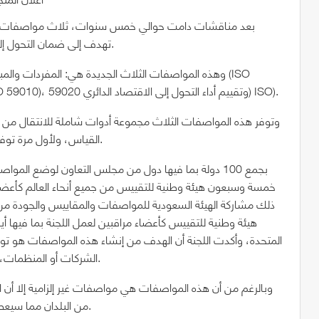
تهدف إلى ضمان التحول إلى الاقتصاد الدائري بما يتماشى مع أهداف التنمية المستدامة.
وهذه المواصفات الثلاث الجديدة هي: المفردات والمبادئ ا
59004)، وإرشادات حول الانتقال إلى نماذج أعمال دائرية (ISO 59010)، وتقييم أداء التحول إلى الاقتصاد الدائري 59020) ISO).
وتوفر هذه المواصفات الثلاث مجموعة أدوات شاملة للانتقال من الا
القياس، ولأول مرة توفر إجماعًا عالميًا حول تعريف مشترك للاقتصاد الدائري ومبادئه.
خمسة وسبعون هيئة وطنية للتقييس من جميع أنحاء العالم كأعضاء
ذلك مشاركة الهيئة السعودية للمواصفات والمقاييس والجودة م
هيئة وطنية للتقييس كأعضاء مراقبين لعمل اللجنة بما فيها أيضاً
المتحدة، وأكدت اللجنة أن الهدف من إنشاء هذه المواصفات هو تو
الشركات أو المنظمات، سواء كانت خاصة أو حكومية أو حتى المنظمات غير الحكومية.
وبالرغم من أن هذه المواصفات هي مواصفات غير إلزامية إلا أن الل
من البلدان مما سيعطي دافعاً كبيراً ويسرع من عملية الانتقال إلى الاقتصاد الدائري.