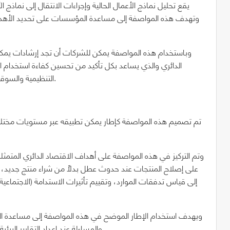
يقع تحليل نماذج الأعمال الحالية وإجراءات الانتقال إلى نماذج ا
وباستخدام هذه المواصفة يمكن للشركات أن تجد إرشادات يمكنه
الدائري والذي يساعد بكل تأكيد من تحسين كفاءة استخدام الم
التنظيمية والسوقية، ومواءمة الممارسات التجارية مع أهداف التنمية المستدامة.
تم تصميم هذه المواصفة كإطار يمكن تطبيقه عبر مستويات مختلفة م
وتم التركيز في هذه المواصفة على أهداف الاقتصاد الدائري المتمث
على إصلاح المنتجات عند حدوث عطل بدلاً من شراء منتج جديد، وأخير
إلى قياس تدفقات الموارد، وتقييم تأثيرات الاستدامة (الاجتماعية 
ويهدف استخدام الإطار الموضح في هذه المواصفة إلى مساعدة الم
والمساءلة عند إعداد التقارير البيئية، وتسهيل اتخاذ القرارات الاستراتيجية لإدارة الموارد المستدامة.