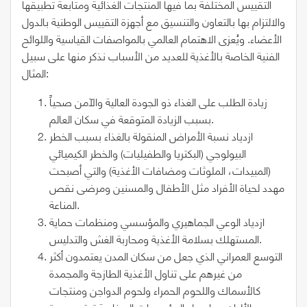
التقييس المختلفة بما فيها المنتجات الغذائية ومتابعة تطبيقها
والالتزام بها بالتعاون والتنسيق مع أجهزة التقييس الوطنية بالدول
الأعضاء. ويُعزى الاهتمام العالمي بالمواصفات القياسية واللوائح
الفنية الخاصة بالأغذية للعديد من الأسباب نذكر منها على سبيل
المثال:
زيادة الطلب على الغذاء ذو الجودة العالية والآمن صحياً
بسبب الزيادة المتوقعة في سكان العالم.
ازدياد نسبة الأمراض المنقولة بالغذاء بسبب الخطر
البيولوجي (البكتريا والطفيليات) والخطر الكيميائي
(المبيدات، الملوثات ومضافات الأغذية) والتي أصبحت
مهدد لحياة الأفراد مثل الأطفال والمسنين ومرضى نقص
المناعة.
ازدياد الوعي الجماهيري والمؤسسي ومنظمات حماية
المستهلك بسلامة الأغذية ومحاربة الغش والتدليس.
التوسع العمراني الذي جعل من سكان المدن يعتمدون أكثر
من غيرهم على تناول الأغذية الطازجة والمجمدة
كالأسماك واللحوم الحمراء ولحوم الدواجن ومنتجات
الألبان مما جعل المؤسسات الصناعية تهتم بجودة