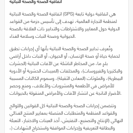
اتفاقية الصحة والصحة النباتية
اتفاقية الصحة والصحة النباتية (SPS) هي اتفاقية دولية تابعة
لمنظمة التجارة العالمية، تهدف إلى تأسيس حزمة من القواعد
الدولية حول المعايير والاشتراطات والتدابير ذات العلاقة بالصحة
الحيوانية وصحة النبات وسلامة الغذاء.
وتُعرف تدابير الصحة والصحة النباتية بأنها أي إجراءات تطبق
لحماية حياة أو صحة الإنسان، أو الحيوان، أو النبات داخل أراضي
بلدٍ ما، من المخاطر الناشئة عن الآفات النباتية (الحشرات
والبكتيريا والفيروسات)، والمخلفات (المبيدات الحشرية أو الأدوية
البيطرية)، والملوثات (المعادن الثقيلة)، وسموم الكائنات المسببة
للأمراض في الأطعمة والمشروبات والأعلاف، ومنع وحصر
الأضرار الناتجة عن انتشار الآفات والأمراض المنقولة بالحيوانات.
وتتضمن إجراءات الصحة والصحة النباتية كل القوانين واللوائح
والقواعد المنظمة والمتطلبات المتصلة بمعايير المنتج الغذائي
النهائي (الإنتاج والتصنيع، التفتيش، أخذ العينات والاختبار، التعبئة
والبطاقة التعريفية وإجراءات الموافقة واستخراج الشهادات (،