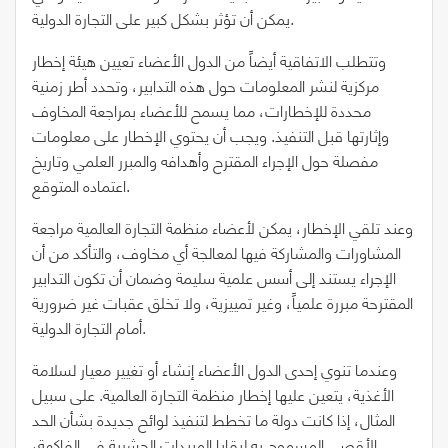
يمكن أن تؤثر بشكل كبير على التجارة الدولية.
وتتطلب الاتفاقية أيضاً من الدول الأعضاء تعيين هيئة إخطار
مركزية لنشر المعلومات حول هذه التدابير، وتحدد أطر زمنية
محددة للإخطارات، مما يسمح للأعضاء بمراجعة المخاوف
وإثارتها قبل التنفيذ. ويجب أن يحتوي الإخطار على معلومات
مفصلة حول الإجراء المقترح وأهدافه والمبرر العلمي وتاريخ
اعتماده المتوقع.
وعند تلقي الإخطار، يمكن لأعضاء منظمة التجارة العالمية مراجعة
المشاورات والمشاركة فيها لمعالجة أي مخاوف، والتأكد من أن
الإجراء يستند إلى أسس علمية سليمة وضمان أن تكون التدابير
المقترحة مبررة علمياً، وغير تمييزية، ولا تخلق عقبات غير ضرورية
أمام التجارة الدولية.
وعندما تنوي إحدى الدول الأعضاء إنشاء أو تغيير معيار لسلامة
الأغذية، يتعين عليها إخطار منظمة التجارة العالمية. على سبيل
المثال، إذا كانت دولة ما تخطط لتنفيذ لوائح جديدة بشأن الحد
الأقصى المسموح به لبقايا المبيدات الحشرية في الفاكهة،