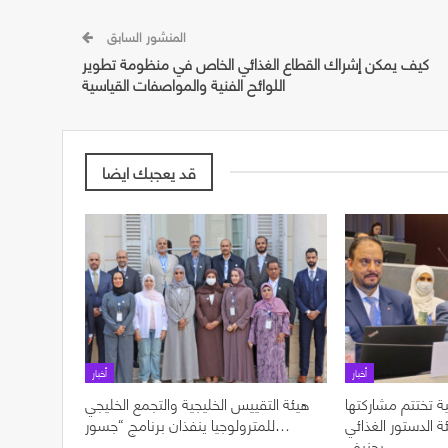
المنشور السابق
كيف يمكن إشراك القطاع الغذائي الخاص في منظومة تطوير
اللوائح الفنية والمواصفات القياسية
قد يعجبك ايضا
أخبار
أخبار
ة تختتم مشاركتها
هيئة التقييس الخليجية والتجمع الخليجي
ل الدورة 49 لهيئة الدستور الغذائي
للمترولوجيا ينفذان برنامج “جسور…
بجنيف