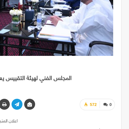
المجلس الفني لهيئة التقييس يعتمد (680) مواصفة قياسية ولائحة ف
572
0