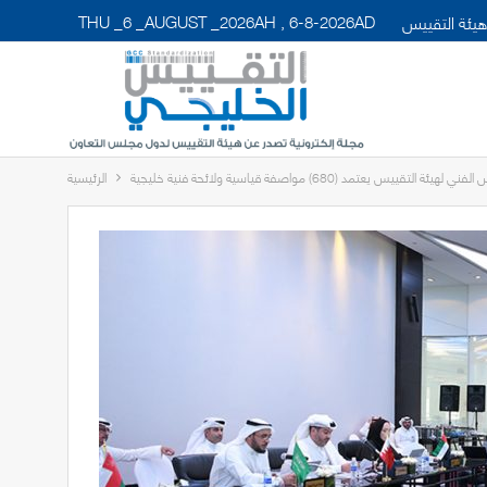
THU _6 _AUGUST _2026AH , 6-8-2026AD
يئة التقييس
لهيئة التقييس يعتمد (680) مواصفة قياسية ولائحة فنية خليجية
الرئيسية