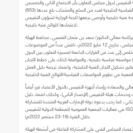
لتقييس لدول مجلس التعاون بأن الاجتماع الثاني والخمسين
للمجلس الفني للهيئة اعتمد مجموعة جديدة من المواصفات القياسية الخليجية لعدد من السلع والمنتجات بلغ عددها (653)
ة، كما وافق على اعتماد (27) مشروع لائحة فنية خليجية وأوصى برفعها للجنة الوزارية لشؤون التقييس
لاعتمادها كلوائح فنية خليجية.
برئاسة معالي الدكتور/ سعد بن عثمان القصبي، محافظ الهيئة
السعودية للمواصفات والمقاييس والجودة رئيس الدورة الحالية للمجلس، بتاريخ 12 مايو 2022م، ناقش عدداً من الموضوعات
لص إلى عدد من القرارات الداعمة لمسيرة التعاون بين الدول
لأعضاء في مجال التقييس، منها الموافقة على اعتماد ترجمة (26) مواصفة قياسية خليجية، والموافقة كذلك على خطط اللجان
م، بالإضافة إلى اعتماد معايير تشكيل اللجان الفنية الخليجية، واعتماد ترجمة دليل العمل
 والسعادة رؤساء أجهزة التقييس بالدول الأعضاء قرر أيضاً
وخدمات هيئة التقييس (الإصدار الثاني)، وكذلك اعتماد دليل
لثاني، كما رحب بدعوة دولة الإمارات العربية المتحدة للمشاركة
في فعاليات الجمعية العمومية للمنظمة الدولية للتقييس ISO (ISO Week 2022) المقرر عقده في دولة الإمارات العربية المتحدة
خلال الفترة (19-23 سبتمبر 2022م).
عضاء المجلس الفني على المشاركة الفاعلة في أنشطة الهيئة