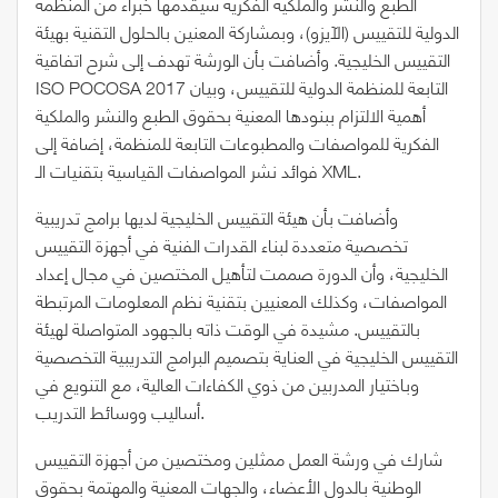
الطبع والنشر والملكية الفكرية سيقدمها خبراء من المنظمة
الدولية للتقييس (الآيزو)، وبمشاركة المعنين بالحلول التقنية ب‍هيئة
التقييس الخليجية. وأضافت بأن الورشة تهدف إلى شرح اتفاقية
ISO POCOSA 2017 التابعة للمنظمة الدولية للتقييس، وبيان
أهمية الالتزام ببنودها المعنية بحقوق الطبع والنشر والملكية
الفكرية للمواصفات والمطبوعات التابعة للمنظمة، إضافة إلى
فوائد نشر المواصفات القياسية بتقنيات الـ XML.
وأضافت بأن هيئة التقييس الخليجية لديها برامج تدريبية
تخصصية متعددة لبناء القدرات الفنية في أجهزة التقييس
الخليجية، وأن الدورة صممت لتأهيل المختصين في مجال إعداد
المواصفات، وكذلك المعنيين بتقنية نظم المعلومات المرتبطة
بالتقييس. مشيدة في الوقت ذاته بالجهود المتواصلة لهيئة
التقييس الخليجية في العناية بتصميم البرامج التدريبية التخصصية
وباختيار المدربين من ذوي الكفاءات العالية، مع التنويع في
أساليب ووسائط التدريب.
شارك في ورشة العمل ممثلين ومختصين من أجهزة التقييس
الوطنية بالدول الأعضاء، والجهات المعنية والمهتمة بحقوق