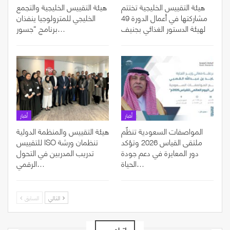
هيئة التقييس الخليجية تختتم
هيئة التقييس الخليجية والتجمع
مشاركتها في أعمال الدورة 49
الخليجي للمترولوجيا ينفذان
لهيئة الدستور الغذائي بجنيف
برنامج “جسور…
أخبار
أخبار
المواصفات السعودية تنظّم
هيئة التقييس والمنظمة الدولية
ملتقى القياس 2026 وتؤكد
للتقييس ISO تنظمان ورشة
دور المعايرة في دعم جودة
تدريب المدربين في التحول
الحياة…
الرقمي…
التالي
السابق
اترك رد