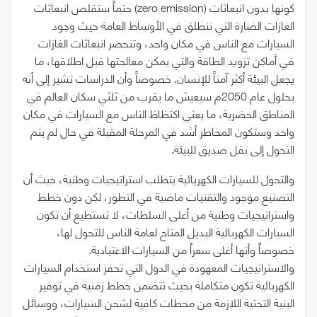
كونها بدون انبعاثات
(zero
emission)
حتماً ستقلص انبعاثات
الغازات الضارة التي تنطلق في الأوساط العامة حيث وجود
السيارات مع الناس في مكان واحد، وتنحصر انبعاثات الغازات
في أماكن تزويد الطاقة والتي يمكن معالجتها قبل اطلاقها، ما
يجعل البيئة أكثر آمناً للإنسان. خصوصاً وأن الدراسات تشير إلى أنه
بحلول عام
2050
م سيعيش ما يقرب من ثلثي سكان العالم في
المناطق الحضرية، ما يعني اكتظاظ الناس مع السيارات في مكان
واحد وستكون المخاطر أشد في المرحلة المقبلة في حال لم يتم
التحول إلى نقل صديق للبيئة.
والتحول للسيارات الكهربائية يتطلب استراتيجيات وطنية، حيث أن
التصنيع موجود والتقنيات ماضية في التطور، لكن دون خطط
واستراتيجيات وطنية من أعلى السلطات، لا تستطيع أن تكون
السيارات الكهربائية البديل المتاح لعامة الناس للتحول لها،
خصوصاً وأنها أغلى سعراً من السيارات الاعتيادية.
والاستراتيجيات المعهودة في الدول التي تحفز استخدام السيارات
الكهربائية تكون متكاملة بحيث تتضمن خطط زمنية في توفير
البنية التحتية اللازمة من محطات كافية لشحن السيارات، ووسائل