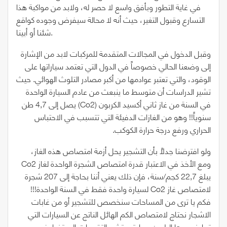
في غاية التطور وبأفق واسع لا حصر له، ولابد من مواكبة هذا
التسارع وقبول التغير، حيث أنه لا محالة سيفرض وجوده كواقع
شئنا أو أبينا.
وقبل الدخول في المجالات المتقدمة للمركبات لابد من الإشارة
إلى وضعنا الحالي خصوصاً في الدول التي تعتمد سياراتها على
الوقود، والتي تعتبر عوادمها من أكبر مصادر التلوث الهوائي. حيث
تشير الدراسات أن متوسط ما ينبعث من عادم السيارة الواحدة
في السنة من غاز ثاني أكسيد الكربون
(Co2)
يصل إلى
4,7
طن
سنوياً!! وهو من الغازات الدفيئة التي تتسبب في الاحتباس
الحراري ورفع درجة حرارة الكوكب.
ولو افترضنا جدلاً بأن التشجير يحل أزمة امتصاص هذه الغاز،
ومع الأخذ في الاعتبار قدرة امتصاص الشجرة الواحدة لغاز
Co2
يبلغ
22,7
كجم/سنة، فإن ذلك يعني أننا بحاجة إلى
207
شجرة
لامتصاص غاز
Co2
لسيارة واحدة فقط في السنة الواحدة!!!
فكم يا ترى من المساحات سنخصص للتشجير أو من غابات
الاشجار نحتاج لامتصاص الكم الهائل الناتج عن السيارات التي
تجاوز عددها البليون سيارة، وتشير التقديرات إلى تضاعف عدد