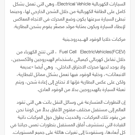
السيارات الكهربائية
Vehicle
Electrical
، وهي التي تعمل بشكل
كامل على الطاقة الكهربائية من خلال الشحن الخارجي لها، وحينما
تبطئ السيارة سرعتها يكون وضع المحرك في الاتجاه المعاكس
لإبطاء السيارة ويكون بمثابة مولد مصغّر يقوم بشحن البطارية.
مركبات خلايا الوقود الهــــيدروجــينية
(Fuel
ElectricVehicles(FCEV
Cell
، التي تنتج الكهرباء من
خلال تفاعل كهربائي كيميائي باستخدام الهيدروجين والأكسجين،
ولا يوجد لديها محرك الاحتراق الداخلي،
وهي أيضا
«
عديمة
الانبعاثات
»
، وخلية الوقود فيها تعمل بشكل مماثل للبطارية،
ولكن على عكس البطارية فإنها لا تحتاج إلى إعادة شحن، ويتم
تعبئة السيارة بالهيدروجين بدلا من الوقود العادي.
إن التطورات المتسارعة في وسائل النقل باتت هي التي تقود
العالم إلى مستقبل مختلف مفتوح الآفاق بدلاً من كوننا نحن
من يقود تلك المركبات، والحديث يطول حول المركبات ذاتية
القيادة التي تستشرف أفاق المستقبل بتطورات تمس حياتنا في
كل أبعادها، وستقودنا إلى تغيرات هائلة على جميع المستويات.