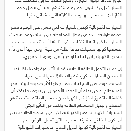
السيارات إلى
2
بليون بحول عام
2040
م، فلنا أن نتخيل حجم
الغاز الذي سيصدر عنها وحجم الكارثة التي سنعاني منها.
السيارات الكهربائية كبديل للسيارات التي تعمل على الوقود تعتبر
خطوة
«
أولية
»
رائدة في مجال المحافظة على البيئة، وقد تعرضت
السيارات الكهربائية للانتقادات في الآونة الأخيرة بسبب عمليات
تصنيعها كونها تستهلك طاقة عالية من جهة، ومن جهة أخرى بأن
شحنها للكهرباء يأتي أساساً أو جزئياً من الوقود الأحفوري.
إن عملية التحول للطاقة النظيفة قد لا تأتي مرة واحدة، لذا يتعين
البدء من السيارات الكهربائية والانطلاق منها لعمل الجهات
المختصة وصانعي السياسات معا لجعلها أكثر صديقة للبيئة بقدر
المستطاع. ونحن نعلم أن الوقود الأحفوري لن يدوم، ما يؤكد أن
كفاءة الطاقة وزيادة إنتاج الكهرباء من مصادر الطاقة المتجددة هو
المفتاح والبديل المستدام للطاقة وللحد من التأثير البيئي
للسيارات الكهربائية وغير الكهربائية. لكن في المرحلة الحالية ينبغي
أن يكون النقاش بمقارنة السيارات التي تعمل بالوقود مع
السيارات الكهربائية كونها البديل المتاح. فالسيارات الكهربائية