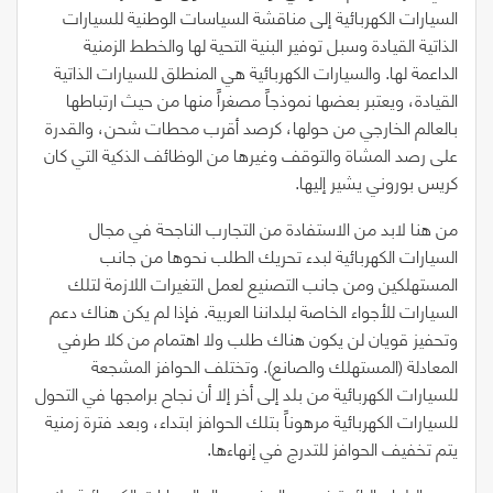
السيارات الكهربائية إلى مناقشة السياسات الوطنية للسيارات
الذاتية القيادة وسبل توفير البنية التحية لها والخطط الزمنية
الداعمة لها. والسيارات الكهربائية هي المنطلق للسيارات الذاتية
القيادة، ويعتبر بعضها نموذجاً مصغراً منها من حيث ارتباطها
بالعالم الخارجي من حولها، كرصد أقرب محطات شحن، والقدرة
على رصد المشاة والتوقف وغيرها من الوظائف الذكية التي كان
كريس بوروني يشير إليها.
من هنا لابد من الاستفادة من التجارب الناجحة في مجال
السيارات الكهربائية لبدء تحريك الطلب نحوها من جانب
المستهلكين ومن جانب التصنيع لعمل التغيرات اللازمة لتلك
السيارات للأجواء الخاصة لبلداننا العربية. فإذا لم يكن هناك دعم
وتحفيز قويان لن يكون هناك طلب ولا اهتمام من كلا طرفي
المعادلة
(
المستهلك والصانع
)
. وتختلف الحوافز المشجعة
للسيارات الكهربائية من بلد إلى أخر إلا أن نجاح برامجها في التحول
للسيارات الكهربائية مرهوناً بتلك الحوافز ابتداء، وبعد فترة زمنية
يتم تخفيف الحوافز للتدرج في إنهاءها.