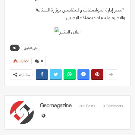
‭* ‬مدير‭ ‬إدارة‭ ‬المواصفات‭ ‬والمقاييس‭
‬بوزارة‭
‬الصناعة‭
‬والتجارة‭
‬والسياحة‭ ‬بمملكة‭ ‬البحرين
منى العلوي
3,027
0
مشاركة
Gsomagazine
761 Posts
0 Comments