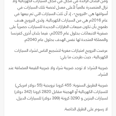
ومن البلدان الرائدة في مجال في مجال السيارات الكهربائية ولا
تزال المتصدرة عالمياً لأعلى معدل لحصة تلك السيارات في
أسواقها هي
«
النرويج
»
، إذ أن ثلث السيارات التي تم بيعها في
عام
2016
م هي من السيارات الكهربائية. ولدى النرويج هدف
طموح بأن تكون مبيعات الطرازات الجديدة للسيارات حصرياً على
صفرية الانبعاثات بحلول عام
2025
م، فيما بلدان أخرى كفرنسا
والمملكة المتحدة لها نفس الهدف بحلول عام
2040
م.
عرضت النرويج امتيازات مغرية لتشجيع الناس لشراء السيارات
الكهربائية، حيث طرحت ما يلي:
ضريبة الشراء: لا توجد ضريبة شراء ولا ضريبة القيمة المضافة عند
الشراء.
ضريبة الطريق السنوية:
455
كرونا نرويجية
(55
دولار امريكي
)
للسيارات الكهربائية أو الهجينة مقابل
2820
كرونا
(342
دولار
)
لسيارات البنزين و
3290
كرونة
(399
دولار
)
للسيارات الديزل.
لا رسوم على الطرق الخاصة.