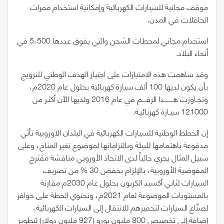
موقف مجانية للسيارات الكهربائية وإمكانية استخدام ممرات
الحافلات في المدن.
استخدام مجاني لمحطات الشحن والتي يفوق عددها
500
،
5
في
أنحاء البلاد.
وقد ساهمت هذه الامتيازات على اجتياز الهدف الوطني للنرويج
بأن يكون لديها
100
ألف سيارة كهربائية بحلول عام
2020
م،
وتجـاوزت هـــــــــذا الرقــــم في عام
2016
ولديها الآن أكثـر من
121000
سيـارة كهربائيـة.
إن الخطط الوطنية للسيارات الكهربائية في البلدان الاوروبية تأتي
مدفوعة باهتمامها للبيئة وبالتزاماتها لموضوع تغير المناخ، وعلى
سبيل المثال يجري حالياً لدى الاتحاد الأوروبي مناقشة مقترح
المفوضية الأوروبية، بالإلزام بخفض
30
%
من تصريف
السيارات لثاني أكسيد الكربون بحلول عام
2030
م مقارنة
بالمستويات الموضوعة لعام
2021
م، وتحتوي الخطة على حوافز
لصنّاع السيارات لتحفيزهم للانتقال إلى السيارات الكهربائية،
إضافة إلى تخصيص
800
مليون يورو
(927
مليون دولار
)
لتطوير