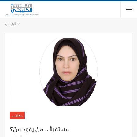
الرئيسية
مقالات
مستقبلاً.. منْ يقود منْ؟