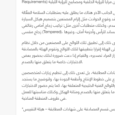
انب الآخر هناك ما يطلق عليه بمتطلبات السلامة الفعَّالة (Passive Safety Requirements) والتي تتعلق بخفض نسبة
عند وقوع الحوادث مثل إلزام المصنعين بتصميم هيكل السيارة
 متطلبات أخرى مثل: تركيب زجاج أمامي رقائقي (Laminated) وللنوافذ الأخرى
عدى ذلك إلى تطبيق تلك اللوائح على المصنعين من خلال نظام
 الهيئة إقرارا بتطبيقها لتلك اللوائح وتقوم الهيئة بالمصادقة
طراز المراد تصديره، والقيام إذا دعت ضرورة لذلك بحضور بعض
الاختبارات خاصة ما يتعلق منها بالصدم.
هادات المطابقة، بل تعدى ذلك إلى تنظيم زيارات لمتخصصين
لاع على خطوط الإنتاج وأنظمة الجودة بها، ولتوضيح ما يستجد
وائح الفنية الخليجية المتعلقة بها، كما يتم حضور الاختبارات
ة ما يتعلق منها بالصدم ومتانة الهيكل وكذلك مناسبتها للعمل
في ظروف المنطقة المناخية.
ئيس قسم المصادقة على شهادات المطابقة – هيئة التقييس