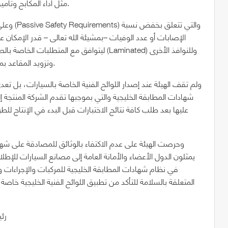
Requirements) مثل أداء المكابح وتأمين مرايا للرؤية الخلفية ومصابيح للرؤية الليلية.
وعلى الج
الإصابات أو عدد الوفيات –بمشيئة الله تعالى – قدر الإمكان 
ليتوافق مع المتطلبات الخاصة بالصدم، وكذلك
زجاج مقسى (Tempered)، وتزويد المقاعد بمساند للرأس وأحزمة أمان، وغيرها.
ولم تقف الهيئة عند إصدار اللوائح الفنية الخاصة بالسيارات، بل ت
شهادات المطابقة الخليجية والتي بموجبها تقدم الشركة المنتجة إلى
عليها بعد طلب كافة نتائج الاختبارات قبل البدء في الإنتاج لل
وحرصت الهيئة على عدم الاكتفاء بالوثائق للمصادقة على ش
يمثلون الدول الأعضاء والأمانة العامة إلى مصانع السيارات للإط
في نظام شهادات المطابقة الخليجية للمركبات والإجراءات والل
المتعلقة بالسلامة للتأكد من تطبيق اللوائح الفنية الخليجية خاص
*ر