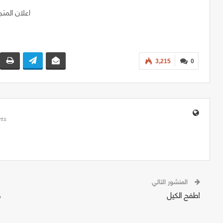
3,215
0
ts
المنشور التالي
طفح الكيل!
ح