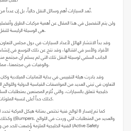
تُعد السيارات أهم وسائل النقل حالياً، بل إن عدداً من المؤرخين أطلق على هذا العصر كمرحلة تاريخية بعصر السيارة.
ولن يتم التفصيل في هذا المقال عن أهمية مركبات الطرق وأفضليت
هي الوسيلة الرئيسة للنقل خاصة في منطقتنا الجغرافية لمحدودية خيارات النقل الأخرى.
وقد بدأ الانتشار الهائل لأعداد السيارات في دول مجلس التعاون
الأفراد والأسر في اقتنائها، وقد نتج عن ذلك التوسع في إنشاء
الجانب السلبي لوسيلة النقل تلك التي لم يسلم أي مجتمع منها
والوفيات في مجتمعنا، مما كان له الأثر البالغ في الخسائر الاقتصادية والمعاناة الاجتماعية.
وقد بادرت هيئة التقييس في بداية الثمانيات الميلادية وك
خليجية تتعلق بالسيارات، والتي تُلزم المصنعين بمتطلبات السل
كذلك حداً أعلى لنسبة الملوثات الغازية الصادرة منها سعياً لحماية البيئة في المجتمع الخليجي.
كما تم إصدار 8 لوائح فنية تختص بمتانة هيكل المركبة
وكذلك متانة 
الفنية الخليجية الملزمة وُضعت للحد من وقوع ا