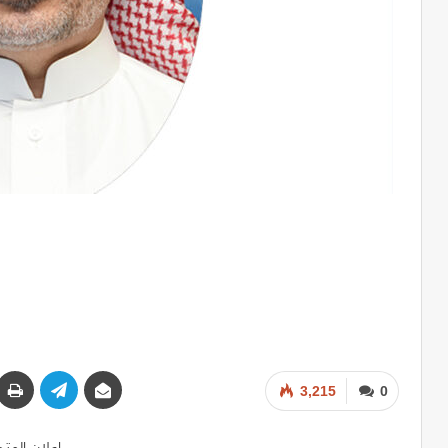
3,215
0