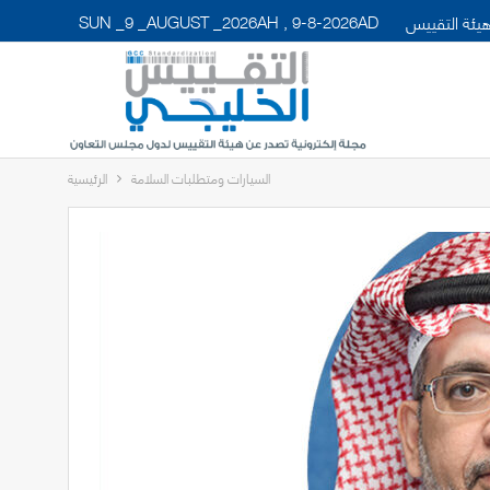
SUN _9 _AUGUST _2026AH , 9-8-2026AD
يئة التقييس
السيارات ومتطلبات السلامة
الرئيسية