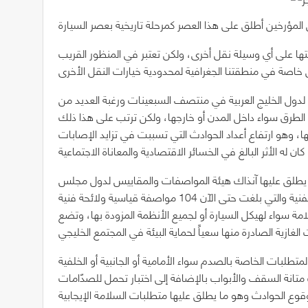
ها على أي وسيلة نقل أخرى، ولكن تعتبر في المنظور القريب
 لدول الخليج العربية في منتصف السبعينات ورغبة العديد من
 الطرق سواء داخل المدن أو خارجها، ولكن ترتب على هذا ذلك
، وهو ارتفاع أعداد الحوادث التي تسببت في تزايد الإصابات
ان يطلق عليها آنذاك هيئة المواصفات والمقاييس لدول مجلس
التعاون في تبني العديد من المواصفات القياسية الدولية واللوائح الفنية والتي بلغت حتى الآن 104 مواصفة قياسية ولائحة فنية
امة سواء لهيكل السيارة أو لجميع الأنظمة المزودة بها، وتضع
 تحدد المتطلبات الخاصة بالصدم سواء الأمامية أو الجانبية أو الخلفية
السقف والأبواب بالإضافة إلى اختبار تحمل للصدّامات ((Bumpers. والعديد من المتطلبات التي وردت في اللوائح
لحوادث وهو ما يطلق عليها متطلبات السلامة الإيجابية (Active Safety