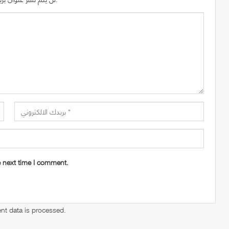
e next time I comment.
t data is processed
.