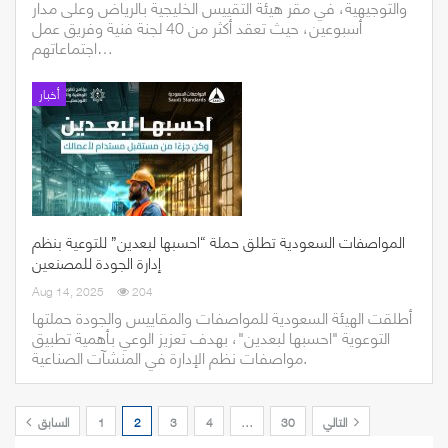
والتوجيهية، في مقر هيئة التقييس الخليجية بالرياض وعلى مدار
أسبوعين، حيث تعقد أكثر من 40 لجنة فنية وفريق عمل
اجتماعاتهم…
أخبار
المواصفات السعودية تطلق حملة “احسبها لبعدين” للتوعية بنظم
إدارة الجودة للمصنعين
Aug 14, 2025
204
​​أطلقت الهيئة السعودية للمواصفات والمقاييس والجودة حملتها
التوعوية "احسبها لبعدين"، بهدف تعزيز الوعي بأهمية تطبيق
مواصفات نظم الإدارة في المنشآت الصناعية.
التالي
30
…
4
3
2
1
السابق