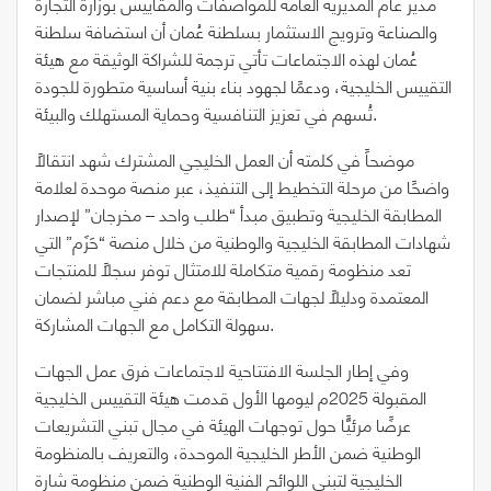
مدير عام المديرية العامة للمواصفات والمقاييس بوزارة التجارة
والصناعة وترويج الاستثمار بسلطنة عُمان أن استضافة سلطنة
عُمان لهذه الاجتماعات تأتي ترجمة للشراكة الوثيقة مع هيئة
التقييس الخليجية، ودعمًا لجهود بناء بنية أساسية متطورة للجودة
تُسهم في تعزيز التنافسية وحماية المستهلك والبيئة.
موضحاً في كلمته أن العمل الخليجي المشترك شهد انتقالًا
واضحًا من مرحلة التخطيط إلى التنفيذ، عبر منصة موحدة لعلامة
المطابقة الخليجية وتطبيق مبدأ “طلب واحد – مخرجان” لإصدار
شهادات المطابقة الخليجية والوطنية من خلال منصة “حَزَم” التي
تعد منظومة رقمية متكاملة للامتثال توفر سجلًا للمنتجات
المعتمدة ودليلًا لجهات المطابقة مع دعم فني مباشر لضمان
سهولة التكامل مع الجهات المشاركة.
وفي إطار الجلسة الافتتاحية لاجتماعات فرق عمل الجهات
المقبولة 2025م ليومها الأول قدمت هيئة التقييس الخليجية
عرضًا مرئيًّا حول توجهات الهيئة في مجال تبني التشريعات
الوطنية ضمن الأطر الخليجية الموحدة، والتعريف بالمنظومة
الخليجية لتبني اللوائح الفنية الوطنية ضمن منظومة شارة