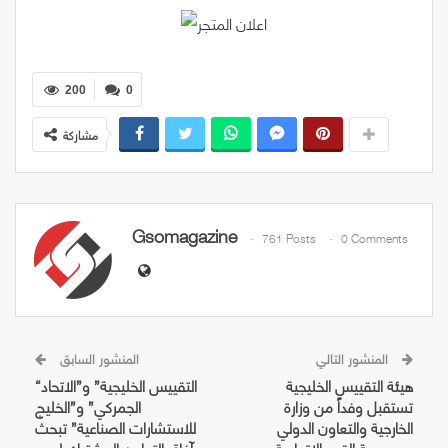
200
0
مشاركة
Gsomagazine
761 Posts
0 Comments
المنشور التالي
المنشور السابق
هيئة التقييس الخليجية
“التقييس الخليجية” و”الاتحاد
تستقبل وفداً من وزارة
الجمركي” و”الخليج
الخارجية والتعاون الدولي
للاستشارات الصناعية” تبحث
بجمهورية القمر الاتحادية
آفاق التعاون المشترك لدعم