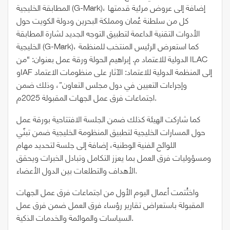
المطابقة الخليجية (G-Mark)، إضافة إلى عروض مرئية قدمتها
كل من سلطنة عُمان ومملكة البحرين ودولة الكويت حول
الأدوات التقنية الداعمة لتطبيق التوجه الجديد لشارة المطابقة
الخليجية (G-Mark)، كما استعرض الرئيس المنتخب للمنظمة
الدولية للاعتماد م. إبراهيم الحولة ورقة عمل بعنوان: “من ILAC
وIAF إلى المنظمة الدولية للاعتماد: الآثار على منظومات الاعتماد
وإجراءات التعيين في دول مجلس التعاون”، وذلك ضمن
اجتماعات فرق عمل الجهات المقبولة 2025م.
كما شاركت الهيئة كذلك ضمن الجلسة الافتتاحية بورقة عمل
حول المسارات الخليجية لتطبيق المنظومة الخليجية ضمن تبنّي
اللوائح الفنية الوطنية، إضافة إلى جلسة لتحديد مهام
ومسؤوليات فرق العمل بما يعزز التكامل وتبادل الخبرات ويحقق
الأهداف والتطلعات بين الدول الأعضاء.
واختُتمت أعمال اليوم الأول من اجتماعات فرق عمل الجهات
المقبولة باستعراض تقارير رؤساء فرق العمل ضمن فرق عمل
السياسات والموائمة والخدمات الذكية.