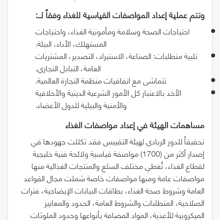
وتتم‭ ‬عملية‭ ‬إعداد‭ ‬المواصفات‭ ‬القياسية‭ ‬للغذاء‭ ‬وفقاً‭ ‬لــ‭:‬
احتياجات الصحة وسلامة ومأمونية الغذاء، واحتياجات
المستهلك، الأداء، البيئة.
تلبية متطلبات: الصناعة، الاستيراد، التصدير، المشتريات
العامة، التبادل التجاري.
تتماشى مع اتفاقيات منظمة التجارة العالمية.
الأخذ بالاعتبار كل الأمور الشرعية الدينية والأخلاقية
والأمنية والبيئية للدول الأعضاء.
مساهمات‭ ‬الهيئة‭ ‬في‭ ‬إعداد‭ ‬مواصفات‭ ‬الغذاء
تحقيقاً للدور الريادي لهيئة التقييس فقد تكللت جهودها في
إصدار أكثر من
(1700)
مواصفة قياسية ولائحة فنية خليجية
لقطاع الغذاء، تُغطي مختلف السلع والمنتجات الغذائية منها
مواصفات عامة ومنها مواصفات خاصة شملت مجال القواعد
العامة وشروط صحة الغذاء، بطاقات البيانات الإيضاحية، فترات
الصلاحية، المتطلبات والشروط العامة، الحدود والمعايير
الميكروبية للأغذية، المواد المضافة بأنواعها وحدود الملوثات