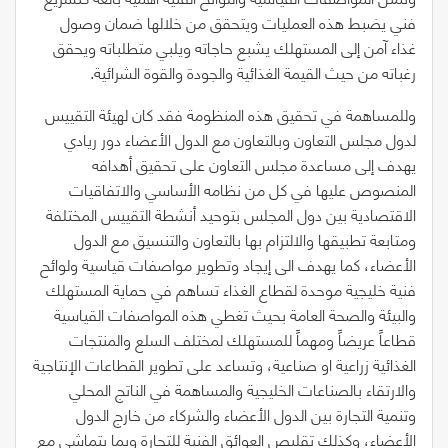
فني يضبط هذه العمليات ويتحقق من خلالها ضمان وصول
غذاء آمن إلى المستهلك يشبع حاجاته ويلبي متطلباته ويحقق
رغباته من حيث القيمة الغذائية والجودة والقوة الشرائية.
وللمساهمة في تحقيق هذه المنظومة فقد كان لهيئة التقييس
لدول مجلس التعاون وبالتعاون مع الدول الأعضاء دور ريادي
يهدف إلى مساعدة مجلس التعاون على تحقيق أهدافه
المنصوص عليها في كل من نظامه الأساسي والاتفاقيات
الاقتصادية بين دول المجلس بتوحيد أنشطة التقييس المختلفة
ومتابعة تطبيقها والالتزام بها بالتعاون والتنسيق مع الدول
الأعضاء، كما يهدف الى إيجاد وتطوير مواصفات قياسية ولوائح
فنية خليجية موحدة لقطاع الغذاء تساهم في حماية المستهلك
والبيئة والصحة العامة بحيث تغطي هذه المواصفات القياسية
قطاعاً عريضاً ومهماً للمستهلك لمختلف السلع والمنتجات
الغذائية زراعية او صناعية، وتساعد على تطوير القطاعات الإنتاجية
والارتقاء بالصناعات الخليجية والمساهمة في الناتج المحلي
وتنمية التجارة بين الدول الأعضاء والشركاء من خارج الدول
الأعضاء، وكذلك تقليص العوائق الفنية للتجارة وبما يتماشى مع