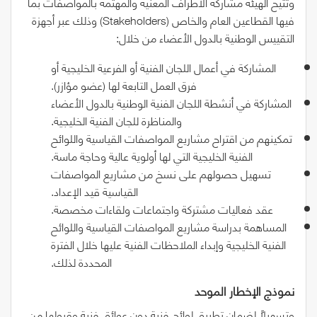
وتتيح الهيئة مشاركة الأطراف المعنية والمهتمة بالمواصفات بما
فيها القطاعين العام والخاص
(Stakeholders)
وذلك عبر أجهزة
التقييس الوطنية بالدول الأعضاء من خلال:
المشاركة في أعمال اللجان الفنية أو الفرعية الخليجية أو
فرق العمل التابعة لها
(
عضو مؤازر
)
.
المشاركة في أنشطة اللجان الفنية الوطنية بالدول الأعضاء
والمناظرة للجان الفنية الخليجية.
تمكينهم من اقتراح مشاريع المواصفات القياسية واللوائح
الفنية الخليجية التي لها أولوية عالية وحاجة ماسة.
تسهيل حصولهم على نسخ من مشاريع المواصفات
القياسية قيد الإعداد.
عقد فعاليات مشتركة واجتماعات ولقاءات مخصصة.
المساهمة بدراسة مشاريع المواصفات القياسية واللوائح
الفنية الخليجية وإبداء الملاحظات الفنية عليها خلال الفترة
المحددة لذلك.
نموذج‭ ‬الإخطار‭ ‬الموحد
وتسهيلاً لضمان تطبيق لوائح فنية دون عوائق فنية وقبولها من