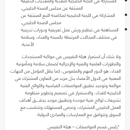
المشاركة في اللجنة الخليجية للتغذية والمغذيات الدقيقة
المنبثقة عن مجلس الصحة الخليجي.
المشاركة في اللجنة الخليجية لمكافحة التبغ المنبثقة عن
مجلس الصحة الخليجي.
المساهمة في تنظيم ورش عمل تعريفية ودورات تدريبية
في مختلف المجالات المرتبطة بالصحة والغذاء، وسلامة
الأغذية.
ولا شك أن استمرار هيئة التقييس في مواكبة المستجدات
والتطورات العلمية والفنية والإجرائية لضمان سلامة ومأمونية
الغذاء، هو الدور المهم والملموس، كما يظل المؤمل من الجهات
المعنية في الدول الأعضاء بذل مزيد من التعاون المشترك في
موائمة وتوحيد تطبيق المواصفات القياسية واللوائح الفنية
الخليجية للغذاء، والاستمرار في تصميم وتطوير منظومة
تشريعات لوائح فنية موحدة وتطبيق موحد يحقــــــق أهداف
العمل الخليجي المشترك، وتحمي المستهلك وتتناسب مع
السوق وتتوافق مع الممارسات والمبادئ الدولية.
‭* ‬رئيس‭ ‬قسم‭ ‬المواصفات‭ – ‬هيئة‭ ‬التقييس