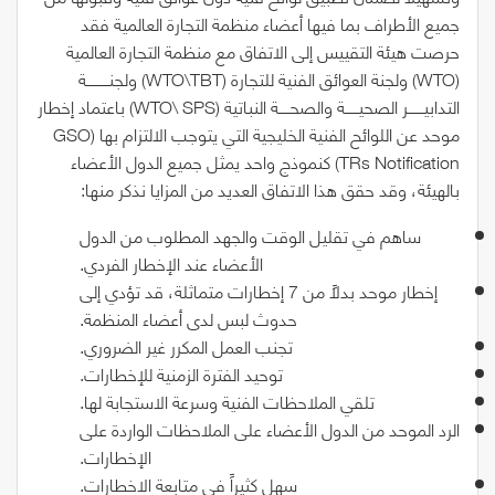
جميع الأطراف بما فيها أعضاء منظمة التجارة العالمية فقد
حرصت هيئة التقييس إلى الاتفاق مع منظمة التجارة العالمية
(WTO)
ولجنة العوائق الفنية للتجارة
(WTO\TBT)
ولجنــــــــــة
التدابيـــــــر الصحيــــــة والصحـــــة النباتية
(WTO\ SPS)
باعتماد إخطار
موحد عن اللوائح الفنية الخليجية التي يتوجب الالتزام بها
(GSO
TRs Notification)
كنموذج واحد يمثل جميع الدول الأعضاء
بالهيئة، وقد حقق هذا الاتفاق العديد من المزايا نذكر منها:
ساهم في تقليل الوقت والجهد المطلوب من الدول
الأعضاء عند الإخطار الفردي.
إخطار موحد بدلاً من
7
إخطارات متماثلة، قد تؤدي إلى
حدوث لبس لدى أعضاء المنظمة.
تجنب العمل المكرر غير الضروري.
توحيد الفترة الزمنية للإخطارات.
تلقي الملاحظات الفنية وسرعة الاستجابة لها.
الرد الموحد من الدول الأعضاء على الملاحظات الواردة على
الإخطارات.
سهل كثيراً في متابعة الاخطارات.