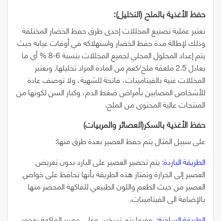
حفظ‭ ‬الأغذية‭ ‬بالملح ‭)‬التخليل‭(‬:
تعتبر عملية تصنيع المخللات إحدى طرق حفظ الخضار المختلفة
وذلك لإطالة مدة حفظ الخضار واستهلاكه في أوقات غيابه حيث
يتم إعداد المحلول المحلي لجميع المخللات بنسبة
6-8 %
أي ما
يعادل
2.5
ملعقة ملح/كغم من المادة المراد تخليلها. وتعتبر
المخللات غنية بالفيتامينات، فاتحة للشهية، ولا توصف عادة
للأشخاص المصابين بأمراض ضغط الدم، وكبار السن لكونها من
المنتجات عالية المحتوى من الملح.
حفظ‭ ‬الأغذية‭ ‬بالسكر(‬العصائر‭ ‬والمربيات‭(‬
على سبيل المثال يتم حفظ العصير بعدة طرق منها:
الطريقة الباردة:
يتم تحضير العصير على البارد بدون تعريض
العصير إلى الحرارة وتمتاز هذه الطريقة بأنها تحافظ على خواص
العصير من حيث الطعم واللون الطبيعي للفاكهة المحضر منها
بالإضافة الى الفيتامينات.
الطريقة الساخنة:
وفيها يتم تسخين وغلي عصير الفاكهة بوجود