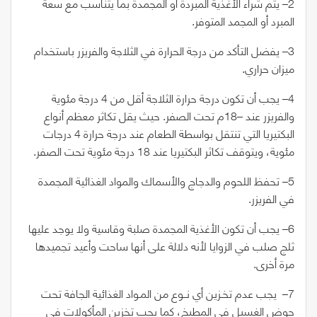
2
– يتم شراء الأغذية المبردة أو المجمدة بما يتناسب مع سعة
المبرد أو المجمد المتوفر.
3
– يفضل التأكد من درجة الحرارة في الثلاجة والفريزر باستخدام
ميزان حراري.
4
– يجب أن تكون درجة حرارة الثلاجة أقل من 4 درجة مئوية
والفريزر عند –
18
م تحت الصفر. حيث يقل تكاثر معظم أنواع
البكتيريا التي تنتقل بواسطة الطعام عند درجة حرارة
4
درجات
مئوية، ويتوقف تكاثر البكتيريا عند
18
درجة مئوية تحت الصفر.
5
– تحفظ اللحوم والدجاج والأسماك والمواد الغذائية المجمدة
في الفريزر.
6
– يجب أن تكون الأغذية المجمدة صلبة وقاسية ولا يوجد عليها
ثلج صلب في الزوايا لأنه دلالة على أنها ساحت وأعيد تجميدها
مرة أخرى.
7
–
يجب عدم تخـزين أي نــوع من المـواد الغذائية الجافة تحت
حوض الغسيل في المطبخ، كما يجب تخزين المأكولات في