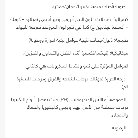
حيوية
(
أحياء دقيقة: بكتيريا/أعفان/خمائر
)
.
كيميائية: تفاعلات اللون البني أنزيمي وغير أنزيمي
(
ميلارد
–
كرملة
–
أكسـدة فيتامين ج
)
كما في تغير لون الموزعند تعرضه للهواء.
طبيعية: ذبول/جفاف نتيجة عوامل بيئية (حرارة ورطوبة).
ميكانيكية:
(
تهشم/تكسير
)
أثنـاء النقــل والتـــداول والتخزين).
العوامل‭ ‬المؤثرة‭ ‬على‭ ‬نمو‭ ‬ونشاط‭ ‬الميكروبات‭ ‬هي‭ ‬كالتالي‭:‬
درجة الحرارة
(
فهناك درجات للثلاجة والفريزر ودرجات للبسترة..
الخ
)
الحموضة أو الأس الهيدروجيني
(PH)
حيث تفضل أنواع البكتيريا
درجات مختلفة من الأس الهيدروجيني كالبكتيريا والخمائر
والأعفان.
الرطوبة.