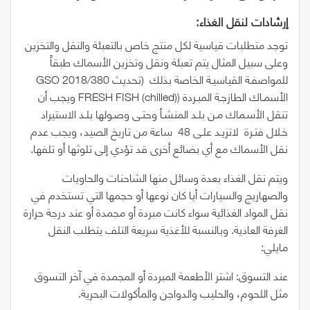
إرشادات‭ ‬لنقل‭ ‬الغذاء‭:‬
توجد متطلبات قياسية لكل منتج خاص بالتعبئة والنقل والتخزين
وعلى سبيل المثال يتم تعبئة ونقل وتخزين الأسماك طبقاً
للمواصفـة القياسيـة الخاصة بذلك
(
تحديث
2018/380
GSO
الأسمـاك الطازجـة المبـردة
(FRESH FISH (chilled)
ويجب أن
تنقل الأسـماك مـن بلـد المنشـأ وحتـى وصـولها بلـد الاستيراد
خـلال فتـرة
لاتزيـد علـى
48
ساعة من تاريخ الصيد، ويجب عدم
نقل الأسماك مع أي بضائع أخرى قد تؤدي إلى تلوثها أو تلفها.
ويتم نقل الغذاء بعدة وسائل منها الشاحنات والحاويات
والصهاريج والسيارات أيا كان نوعها أو حجمها التي تستخدم في
نقل المواد الغذائية سواء كانت مبردة أو مجمدة أو عند درجة حرارة
الغرفة العادية. وبالنسبة للأغذية سريعة التلف يتطلب النقل
مايلي:
عند التسوق: اشتر الأطعمة المبردة أو المجمدة في آخر التسوق
مثل اللحوم، والحليب والدواجن والمأكولات البحرية.