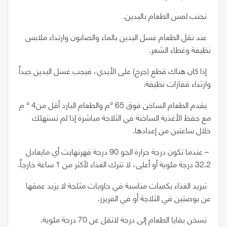
تجنب لمس الطعام باليدين.
عند نقل الطعام غسل اليدين بالماء والصابون وارتداء ملابس
نظيفة وغطاء الشعر.
إذا كان هناك قطع
(
جرح
)
على الأيدي، فيجب غسل اليدين جيداً
وارتداء قفازات نظيفة.
يقدم الطعام الساخن فوق
65 °
م والطعام البارد أقل من
4
°
م
مع حفظ الأغذية الساخنة في الثلاجة مباشرة إذا لم تستهلك
خلال ساعتين من إعدادها.
–
عندما تكون درجة حرارة الجو
90
درجة فهرنهايت أي مايعادل
32.2
درجة مئوية أو أعلى، لا تترك الغذاء لأكثر من
1
ساعة خارجاً.
تبريد الغذاء بكميات مناسبة في حاويات مثلجة لا يزيد عمقها
عن بوصتين في الثلاجة أو في الفريزر.
تسخن بقايا الطعام إلى درجة لاتقل عن
70
درجة مئوية.