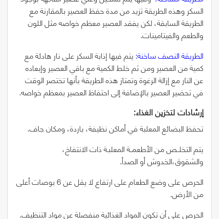
السكر وهذه الطريقة تزيد من مدة حفظ العصير بالمقارنة مع
الطريقة السابقة، لكن يفقد العصير معظم خواصه مثل اللون
والطعم والفيتامينات.
الطريقة النصف ساخنة:
يتم فيها إذابة السكر على نار هادئة مع
كمية من العصير ومن ثم خلط الكمية مع باقي العصير وإبعاده
عن النار مع إزالة الرغوة وتمتاز هذه الطريقة بأنها تختصر الوقت
في تحضير العصير بالإضافة إلى احتفاظ العصير بمعظم خواصه.
إرشادات‭ ‬لتخزين‭ ‬الغذاء‭: ‬
تحفظ البضائع المعلبة في أماكن نظيفة، باردة، ومكان جاف.
يتم التخلــص من الأطعمــة المعلبـة ذات الانتفاخ،
والشقوق،الخدوش أو الصدأ.
الحرص على وضع الطعام على ارتفاع لا يقل عن
6
بوصات أعلى
من الأرض.
الحرص على أن تكون المواد الغذائية منفصلة عن مواد التنظيف.