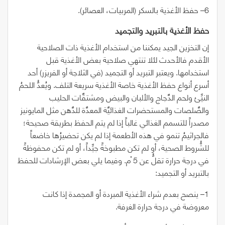
6
– حفظ الأغذية بالسكر
(
المربيات، العصائر
)
.
حفظ‭ ‬الأغذية‭ ‬بالتبريد‭ ‬والتجميد
إن التخزين الجيد يمكننا من استخدام الأغذية ذات الصلاحية
الأقدم فالأحدث لئلا تنتهي صلاحية بعض الأغذية قبل
استخدامها. ويعتبر التبريد أو التجميد
(
في الثلاجة أو الفريزر
)
أحد
أسرع أنواع حفظ الأغذية خاصة الأغذية سريعة التلف. ويُعدُّ اللحمُ
النيِّئ ولحم الدَّجاج والألبان والبيض ومشتقَّات الحليب
والصَّلصات والمستحضرات الغذائيَّة المعدَّة للدَّهن مثل المايونيز
مصدراً للتسمم الغذائي غالباً إذا لم يتم الحفظ بطريقة صحيحة؛
فالجراثيمُ تنمو في هذه الأطعمة إذا لم يكن تحضيرُها خاضعاً
للشُّروط الصحية، أو لم تكن مطبوخةً جيِّداً، أو لم تكن محفوظةً
في درجة حرارة تقلُّ عن
5
ْم. وفيما يلي بعض الإرشادات للحفظ
بالتبريد أو التجميد:
1
– ينصح بعدم شراء الأغذية المبردة أو المجمدة إذا كانت
معروضة في درجة حرارة الغرفة.