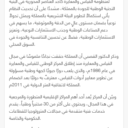
لمنظومة القياس والمعايرة كأحد العناصر المحورية في البنية
التحتية الوطنية للجودة بالمملكة، مشددًا على أن تحديث النظام
يأتي استكمالاً لتطوير البيئة التشريعية بالمملكة ويمثل تحولاً
نوعياً بضمان مستوى عالٍ من الدقة والموثوقية، ما يسهم في
دعم الصناعات الوطنية وجذب الاستثمارات النوعية، وتعزيز
الاستثمارات الوطنية، فضلاً عن تحسين التنافسية والجودة في
السوق المحلي.
وذكر الدكتور القصبي أن المملكة حققت نجاحًا ملموسًا في مجال
القياس والمعايرة منذ إطلاق المركز الوطني للقياس والمعايرة
في عام 1986م، والذي يلعب دورًا حيويًا كجهة وطنية مسؤولة
عن تطوير معايير أدوات القياس، معترفٌ به دوليًا بعد انضمام
المملكة لاتفاقية المتر الدولية في 2011م.
وبيّن أن المركز يُعد أحد أهم المراكز الإقليمية المتطورة والمرجعية
في هذا المجال، ويحتوي على أكثر من 30 مختبراً وطنياً، يقدم
خدمات فنية متقدمة في مجالات المترولوجيا للقطاعات
الحكومية والخاصة.