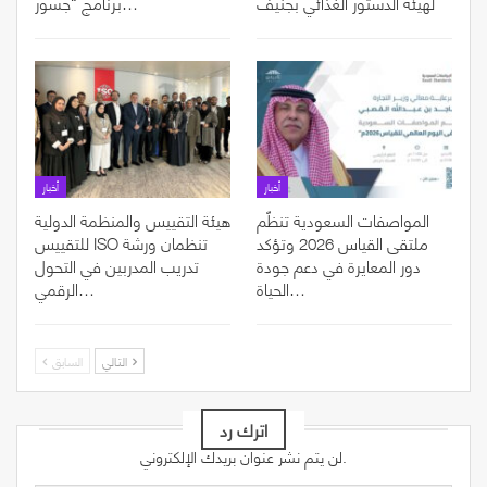
لهيئة الدستور الغذائي بجنيف
برنامج “جسور…
أخبار
أخبار
المواصفات السعودية تنظّم
هيئة التقييس والمنظمة الدولية
ملتقى القياس 2026 وتؤكد
للتقييس ISO تنظمان ورشة
دور المعايرة في دعم جودة
تدريب المدربين في التحول
الحياة…
الرقمي…
التالي
السابق
اترك رد
لن يتم نشر عنوان بريدك الإلكتروني.