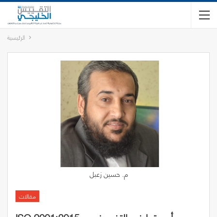
الرئيسية
م. حسين زعبل
مقالات
ISO 9001:2015.. وأهميتها في التغيير نحو