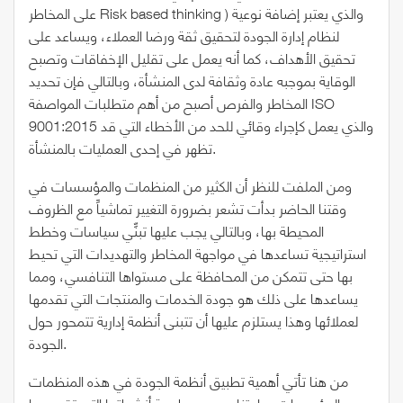
على المخاطر Risk based thinking ) والذي يعتبر إضافة نوعية
لنظام إدارة الجودة لتحقيق ثقة ورضا العملاء، ويساعد على
تحقيق الأهداف، كما أنه يعمل على تقليل الإخفاقات وتصبح
الوقاية بموجبه عادة وثقافة لدى المنشأة، وبالتالي فإن تحديد
المخاطر والفرص أصبح من أهم متطلبات المواصفة ISO
9001:2015 والذي يعمل كإجراء وقائي للحد من الأخطاء التي قد
تظهر في إحدى العمليات بالمنشأة.
ومن الملفت للنظر أن الكثير من المنظمات والمؤسسات في
وقتنا الحاضر بدأت تشعر بضرورة التغيير تماشياً مع الظروف
المحيطة بها، وبالتالي يجب عليها تبنِّي سياسات وخطط
استراتيجية تساعدها في مواجهة المخاطر والتهديدات التي تحيط
بها حتى تتمكن من المحافظة على مستواها التنافسي، ومما
يساعدها على ذلك هو جودة الخدمات والمنتجات التي تقدمها
لعملائها وهذا يستلزم عليها أن تتبنى أنظمة إدارية تتمحور حول
الجودة.
من هنا تأتي أهمية تطبيق أنظمة الجودة في هذه المنظمات
والمؤسسات بما يتناسب مع طبيعة أنشطتها التي تقوم بها