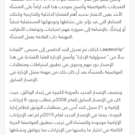
التعديلات بالمواصفة وأصبح بموجب هذا البند لزاماً على المنشأة
الأخذ بعين الاعتبار تحديد أهم القضايا الداخلية والخارجية وكذلك
المخاطر التي قد تؤثر على نشاطها وتوجهاتها المستقبلية (سلباً
أو إيجاباً)، بالإضافة إلى ضرورة فهم احتياجات وتوقعات الأطراف
المهتمة ذات العلاقة بعمل المنشأة.
كذلك تم تعديل البند الخامس إلى مسمى “القيادة Leadership”
بدلاً من ” مسؤولية الإدارة” وأصبح للإدارة العليا (القيادة) في هذا
الإصدار دور مهم وحيوي في تطبيق اشتراطات ومتطلبات
المواصفة بالمنشأة بعد أن كان ذلك من مهمة ممثل الإدارة في
الإصدار السابق.
ويتصف الإصدار الجديد بالمرونة الكبيرة في إعداد الوثائق، حيث
كان في الإصدار السابق للعام 2008م يتطلب وجود 6 إجراءات
إلزامية و 21 سجل كحد أدنى من متطلبات التوثيق لنظام إدارة
الجودة، بينما في الإصدار الجديد لعام 2015م لم تعد الإجراءات
الإلزامية موجودة وللمنشاة التي ترغب بتطبيق المواصفة الحرية
الكاملة في اختيار ما يناسبها من الإجراءات بما يتوافق ونشاطها