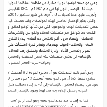
وهي مواصفة قياسية دولية صادرة عن منظمة الـمنظمة الدولية
للتقييس ISO، حيث كان الإصدار الأول لها في عام 1987م،
وأجريت عليها عدة تعديلات كان آخرها في شهر سبتمبر 2015م
والذي يعتبر الإصدار الخامس لهذه المواصفة، وقد حصلت فيه
بعض التعديلات الهامة والجوهرية التي من شأنها توفير المنتج أو
الخدمة بما يتوافق مع متطلبات العملاء والقوانين والتشريعات
المطبقة، وإعطاء مرونة أكبر للتكامل مع أنظمة الإدارة الأخرى
(البيئة، والسلامة المهنية وغيرها)، وتعزيز قدرة المنشآت على
تطوير وتحسين الأداء، وإدارة المخاطر وتحقيق رضا العملاء،
بالإضافة إلى عكس متطلبات بيئة العمل المعقدة والمتغيرة
ومواكبة سرعة التغيير المطلوبة.
ومن أهم تلك التعديلات هو أن مبادئ الجودة الـ 8 أصبحت 7
مبادئ فقط، كما أن بنود المواصفة أصبحت 10 بنود مقابل 8
بنود في الإصدار السابق، بالإضافة إلى أنه تم إلغاء متطلب دليل
الجودة وممثل الإدارة ولم يعد لهما وجود بالإصدار الجديد.
كما تم إضافة بند جديد للمواصفة وهو البند الرابع “سياق
المنظمة Context of the organization” والذي يعتبر من أهم