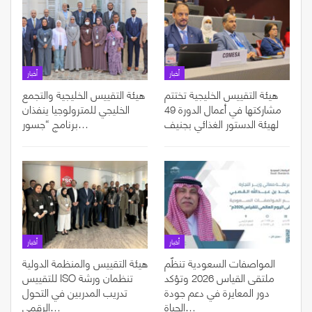
أخبار
أخبار
هيئة التقييس الخليجية تختتم
هيئة التقييس الخليجية والتجمع
مشاركتها في أعمال الدورة 49
الخليجي للمترولوجيا ينفذان
لهيئة الدستور الغذائي بجنيف
برنامج “جسور…
أخبار
أخبار
المواصفات السعودية تنظّم
هيئة التقييس والمنظمة الدولية
ملتقى القياس 2026 وتؤكد
للتقييس ISO تنظمان ورشة
دور المعايرة في دعم جودة
تدريب المدربين في التحول
الحياة…
الرقمي…