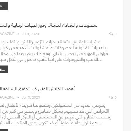
اقرأ أكثر...
المصوغات والمعادن الثمينة.. ودور الجهات الرقابية والم
AGAZINE
Jul 9, 2020
0
عشرات الوقائع المتعلقة بجرائم التزوير والغش والتقليد وال
بالعيارات القانونية للمصوغات والمشغولات الذهبية من قب
مزاولي المهنة في بعض البلدان، ومع ذلك يتم بيعها في محلا
الذهب والمجوهرات على أنها ذهب خالص في شكل سبائك أو…
اقرأ أكثر...
أهمية التفتيش الفني في تحقيق السلامة الغ
AGAZINE
Jun 5, 2020
0
يتعرض العديد من المستهلكين وخصوصاً شريحة الأطفال لع
الأمراض التي قد تصيبهم بشكل مفاجئ ويتضح في كثير من ال
وبحسب التقارير التي تصدر عن المستشفى أو المركز الصحي أن 
هو تناول طعاماً ملوثاً أو قد تكون إحدى المنتجات الغذائية التي…