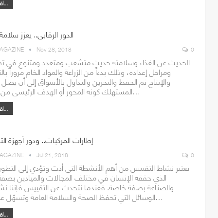
اقرأ أكثر...
الدور الرقابى.. يعزز سلامة 
AGAZINE
Nov 28, 2018
0
الحديث عن الغذاء وسلامته حديث متشعب ومتعدد ومتنوع في ت
ومراحل إعداده، وذلك بدءاً من الزراعة والمواد الخام مروراً با
والإنتاح ثم الحفظ والتخزين والتداول بالأسواق إلى أن يصل إ
المستهلك كونه المحور أو الهدف الرئيسى من عملية…
اقرأ أكثر...
إطارات المركبات.. ودور أجهزة ال
AGAZINE
Jul 21, 2018
0
يعتبر نشاط التقييس من أهم الأنشطة التي أدت وتؤدي إلى التطور ا
الذي حققه الإنسان في مختلف المجالات والميادين بصفة
والصناعة بصفة خاصة. فعندما نتحدث عن التقييس فإننا نشي
الوسائل التي تحفظ الصحة والسلامة العامة وتسهّل عمليات…
اقرأ أكثر...