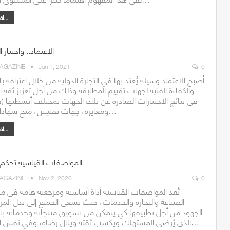
اقرأ أكثر...
الاعتماد.. واختبار ا
AGAZINE
Jun 1, 2021
0
أصبح الاعتماد وسيلة يُعتد بها في التجارة الدولية من خلال اعترافه با
والكفاءة الفنية لجهات تقييم المطابقة وذلك من أجل تعزيز ثقة ال
في نتائج الاختبارات الصادرة عن تلك الجهات بمختلف أنشطتها
ومعايرة، جهات تفتيش، منح شهادات) إلا…
اقرأ أكثر...
المواصفات القياسية تحكم ا
AGAZINE
Nov 2, 2020
0
تُعد المواصفات القياسية أداة أساسية ومرجعية هامة في م
الصناعة والتجارة والخدمات، حيث يسعى الجميع إلى بذل المز
الجهود من أجل تطبيقها كي يتمكن من تسويق منتجاته وخدماته ب
الذي يُرضى المستهلك ويكسب ثقته وينال رضاه، وفي نفس الوقت…