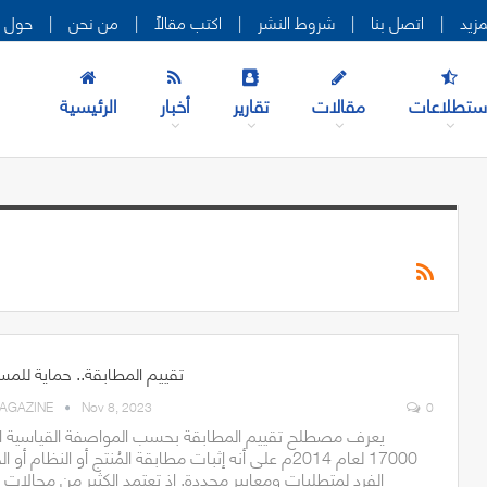
|
اتصل بنا
|
شروط النشر
|
اكتب مقالاً
|
من نحن
|
حول ه
ستطلاعات
مقالات
تقارير
أخبار
الرئيسية
تقييم المطابقة.. حماية للم
AGAZINE
Nov 8, 2023
0
يعرف مصطلح تقييم المطابقة بحسب المواصفة القياسية ال
17000 لعام 2014م على أنه إثبات مطابقة المُنتج أو النظام أو 
الفرد لمتطلبات ومعايير محددة. إذ تعتمد الكثير من مجالات ال