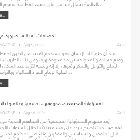
العالمية بشكل أساسي على تقييم المطابقة وتقوم الجهات…
اقرأ أكثر...
المضافات الغذائية.. ضرورة أم
AGAZINE
Aug 1, 2023
0
منذ أن خلق الله الإنسان وهو يستخدم العديد من الطرق لحفظ ا
ومنع فساده وتلفه وتحسين مذاقه ومظهره، ومن تلك الطرق است
للملح والتوابل والسكر وغيرها، إلا إنه ونتيجة لتزايد عدد السكان 
الحاجة لإنتاج المواد الغذائية، وبالتزامن ازداد…
اقرأ أكثر...
المسؤولية المجتمعية.. مفهومها.. تطبيقها وعلاقتها بال
AGAZINE
Aug 16, 2021
0
يُعد مفهوم المسؤولية المجتمعية من المفاهيم الحديثة في ع
المعاصر، حيث أصبح يتردد على مسامعنا كثيراً خلال السنوات الأخي
قبل المثقفين والسياسيين والمفكرين وناشطي المجتمع المدني
لقيَ هذا المفهوم اهتماماً كبيراً على المستوى الدولي…