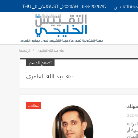
THU _6 _AUGUST _2026AH , 6-8-2026AD
يئة التقييس
طه عبد الله العامري
الرئيسية
تصفح الوسم
طه عبد الله العامري
ستهلك
مقالات
GSOM
دولية
الجهة أو
تجارة