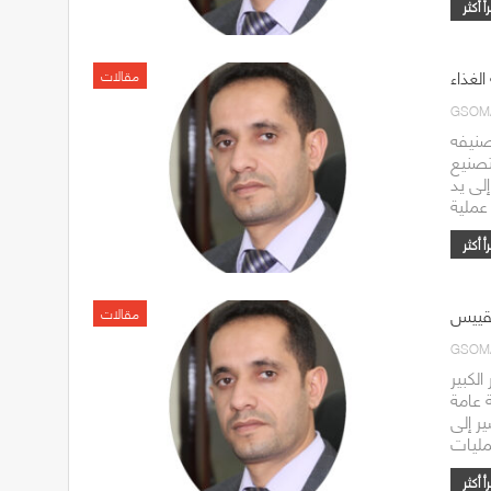
الغذاء
مقالات
GSOM
صنيفه
لتصنيع
لى يد
تقييس
مقالات
GSOM
لكبير
 عامة
ر إلى