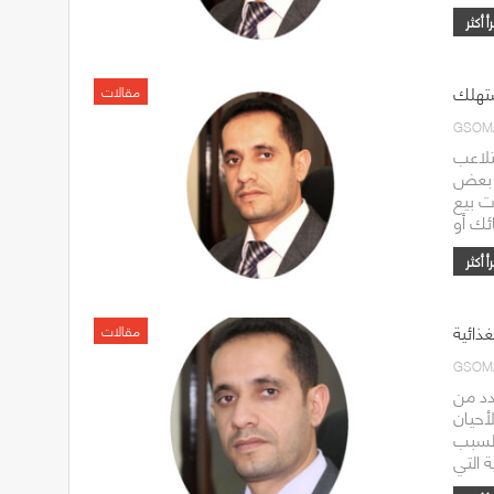
ستهلك
مقالات
GSOM
تلاعب
ل بعض
ت بيع
ذائية
مقالات
GSOM
دد من
أحيان
السبب