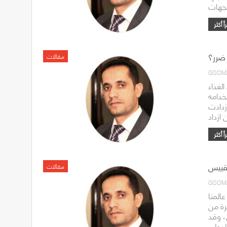
 ضرر؟
مقالات
GSOM
لغذاء
خدامه
ازدادت
تقييس
مقالات
GSOM
المنا
رة من
، وقد