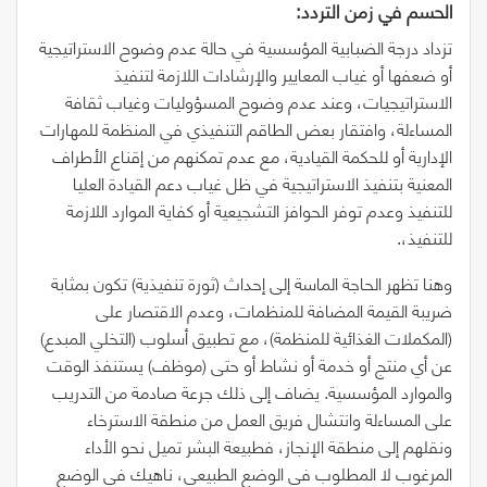
الحسم‭ ‬في‭ ‬زمن‭ ‬التردد‭:‬
تزداد درجة الضبابية المؤسسية في حالة عدم وضوح الاستراتيجية
أو ضعفها أو غياب المعايير والإرشادات اللازمة لتنفيذ
الاستراتيجيات، وعند عدم وضوح المسؤوليات وغياب ثقافة
المساءلة، وافتقار بعض الطاقم التنفيذي في المنظمة للمهارات
الإدارية أو للحكمة القيادية، مع عدم تمكنهم من إقناع الأطراف
المعنية بتنفيذ الاستراتيجية في ظل غياب دعم القيادة العليا
للتنفيذ وعدم توفر الحوافز التشجيعية أو كفاية الموارد اللازمة
للتنفيذ،.
وهنا تظهر الحاجة الماسة إلى إحداث
(
ثورة تنفيذية
)
تكون بمثابة
ضريبة القيمة المضافة للمنظمات، وعدم الاقتصار على
(
المكملات الغذائية للمنظمة
)
، مع تطبيق أسلوب
(
التخلي المبدع
)
عن أي منتج أو خدمة أو نشاط أو حتى
(
موظف
)
يستنفذ الوقت
والموارد المؤسسية. يضاف إلى ذلك جرعة صادمة من التدريب
على المساءلة وانتشال فريق العمل من منطقة الاسترخاء
ونقلهم إلى منطقة الإنجاز، فطبيعة البشر تميل نحو الأداء
المرغوب لا المطلوب في الوضع الطبيعي، ناهيك في الوضع