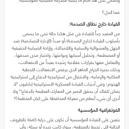
فما الحل؟
القيادة‭ ‬خارج‭ ‬نطاق‭ ‬الصدمة‭:‬
من المفيد جداً للقيادة في مثل هكذا حالة تبني ما يسمى
بأسلوب القيادة
(
خارج الصدمـة
)
،أو مبـدأ
(
الإدارة التصادمية
)
ضد
الجهل والعشوائية والسلبية واللامبالاة، وإزاحة الضبابية الحقيقية
أو المصطنعة، وتحليل أسبابها وبواعثها، واختبار مدى صدقها،
والتعامل معها بقرارات عقلانية رشيدة بعيداً عن الانفعالات،
وذلك بخبرة الجراح الماهر الذي يرفض الانفعالات اللحظية
المكانية والزمانية، والانتقال من استراتيجية الدفاع إلى استراتيجية
الهجوم؛ وفي أدبيات القيادة العسكرية الاستراتيجية لنابليون
“
لا
يمكن للقائد أن يحقق النصر في المعارك العظيمة بالدفاع!
“
ولا
أدري أي شيء أعظم من معركة المحافظة على كيان المنظمة؟!
الفوتغرافية‭ ‬المؤسسية‭ ‬
يتعين على القيادة المؤسسية أن تكون على دراية كاملة بالظروف
الحالية التي تحيط بالمنظمة، سواء كانت جيدة أو سيئة، وأن