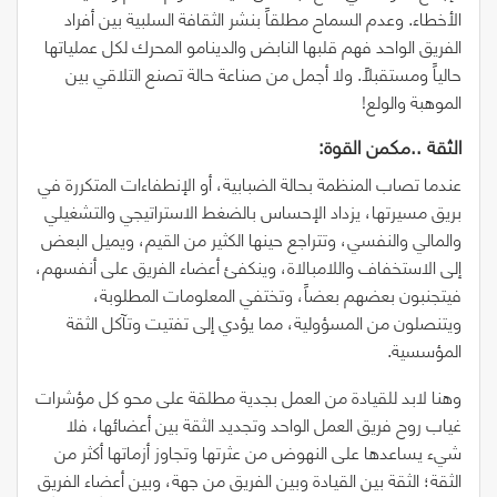
الأخطاء. وعدم السماح مطلقاً بنشر الثقافة السلبية بين أفراد
الفريق الواحد فهم قلبها النابض والدينامو المحرك لكل عملياتها
حالياً ومستقبلاً. ولا أجمل من صناعة حالة تصنع التلاقي بين
الموهبة والولع!
الثقة‭.. ‬مكمن‭ ‬القوة‭:‬
عندما تصاب المنظمة بحالة الضبابية، أو الإنطفاءات المتكررة في
بريق مسيرتها، يزداد الإحساس بالضغط الاستراتيجي والتشغيلي
والمالي والنفسي، وتتراجع حينها الكثير من القيم، ويميل البعض
إلى الاستخفاف واللامبالاة، وينكفئ أعضاء الفريق على أنفسهم،
فيتجنبون بعضهم بعضاً، وتختفي المعلومات المطلوبة،
ويتنصلون من المسؤولية، مما يؤدي إلى تفتيت وتآكل الثقة
المؤسسية.
وهنا لابد للقيادة من العمل بجدية مطلقة على محو كل مؤشرات
غياب روح فريق العمل الواحد وتجديد الثقة بين أعضائها، فلا
شيء يساعدها على النهوض من عثرتها وتجاوز أزماتها أكثر من
الثقة؛ الثقة بين القيادة وبين الفريق من جهة، وبين أعضاء الفريق