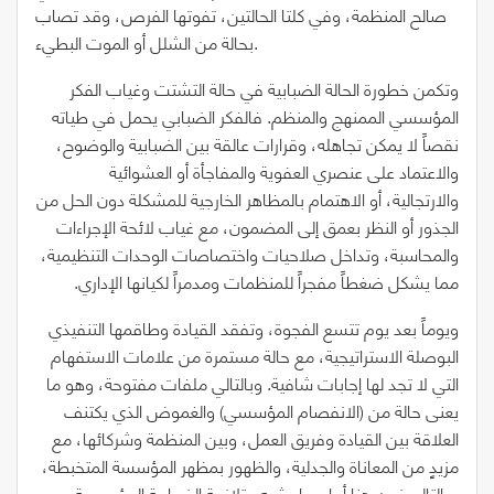
صالح المنظمة، وفي كلتا الحالتين، تفوتها الفرص، وقد تصاب
بحالة من الشلل أو الموت البطيء.
وتكمن خطورة الحالة الضبابية في حالة التشتت وغياب الفكر
المؤسسي الممنهج والمنظم. فالفكر الضبابي يحمل في طياته
نقصاً لا يمكن تجاهله، وقرارات عالقة بين الضبابية والوضوح،
والاعتماد على عنصري العفوية والمفاجأة أو العشوائية
والارتجالية، أو الاهتمام بالمظاهر الخارجية للمشكلة دون الحل من
الجذور أو النظر بعمق إلى المضمون، مع غياب لائحة الإجراءات
والمحاسبة، وتداخل صلاحيات واختصاصات الوحدات التنظيمية،
مما يشكل ضغطاً مفجراً للمنظمات ومدمراً لكيانها الإداري.
ويوماً بعد يوم تتسع الفجوة، وتفقد القيادة وطاقمها التنفيذي
البوصلة الاستراتيجية، مع حالة مستمرة من علامات الاستفهام
التي لا تجد لها إجابات شافية. وبالتالي ملفات مفتوحة، وهو ما
يعنى حالة من
(
الانفصام المؤسسي
)
والغموض الذي يكتنف
العلاقة بين القيادة وفريق العمل، وبين المنظمة وشركائها، مع
مزيدٍ من المعاناة والجدلية، والظهور بمظهر المؤسسة المتخبطة،
وبالتالي نحن هنا أمام ما يشبه متلازمة الضبابية المؤسسية.