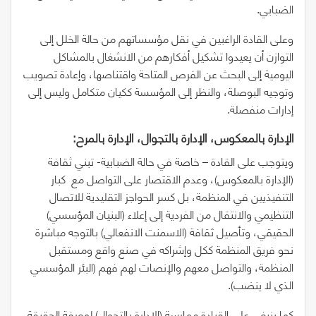
الضبابي.
وعلى القادة الراغبين في نقل مؤسساتهم من حالة الخلل إلى
التوازن أن يعيدوا تشكيل أفكارهم من الانشغال بالمشاكل
اليومية إلى البحث عن الفرص المتاحة واقتناصها، وإعادة تصويب
وتوجيه البوصلة، والنظر إلى المؤسسة ككيان متكامل وليس إلى
إدارات منفصلة.
الإدارة‭ ‬بالمعكوس،‭ ‬الإدارة‭ ‬بالتجوال،‭ ‬الإدارة‭ ‬بالمرح‭:‬
ويتوجب على القادة
–
خاصة في حالة الضبابية- تبني ثقافة
(الإدارة بالمعكوس)، وعدم الاقتصار على التواصل مع
كبار
التنفيذيين في المنظمة، بل كسر الحواجز التقليدية للاتصال
التنظيمي والانتقال من الفردية إلى إعلاء
(
البنيان المؤسسي
)
الحقيقي، وتأصيل ثقافة
(
الاسمنت الانفعالي
)
بالتوجه مباشرة
نحو فريق المنظمة ككل وإشراكه في صنع واقع ومستقبل
المنظمة، والتواصل معهم والإنصات لهم فهم
(
البئر المؤسسي
الذي لا ينضب
)
.
كما ينبغي على القيادة ممارسة
(
الإدارة بالتجوال
)
لمعرفة الحقيقة