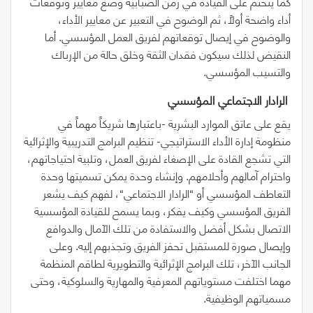
كما يتحتم على القيادة في زمن الضبابية وضع معايير وتوقعات
أداء واضحة أولاً، ثم الوضوح في التعبير عن معايير الأداء،
والوضوح في إيصال توقعاتهم لفريق العمل المؤسسي. أما
النقيض لذلك سيكون فقدان الثقة وخلق حالة من الإرباك
والتسيب المؤسسي.
‭ ‬الرادار‭ ‬الاجتماعي‭ ‬المؤسسي
يقع على عاتق الموارد البشرية -باعتبارها شريكاً مهماً في
منظومة إدارة الأداء الاستراتيجي- تنظيم البرامج التدريبية والإثرائية
التي تشجع القادة على الإصغاء لفريق العمل، وتلبية احتياجاتهم،
واحترام آمالهم وأحلامهم. وإنشاء وحدة يمكن تسميتها وحدة
التعاطف المؤسسي أو
“
الرادار الاجتماعي
“
، لفهم كيف يشعر
الفريق المؤسسي وكيف يفكر، وبما يسمح للقيادة المؤسسية
الاتصال بشكل أفضل والاستفادة من تلك الآمال والدوافع
وإيصال صورة للمستقبل تحفز الفريق وتجذبهم إليه. وعلى
الجانب الآخر، تلك البرامج الإثرائية والتطويرية لطاقم المنظمة
مهما اختلفت مستوياتهم المعرفية والمهارية والسلوكية، وحتى
مسمياتهم الوظيفية.