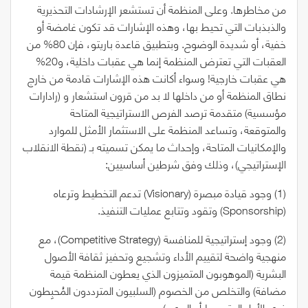
من مخاطرها. وعلى المنظمة أن تستشعر الإرشادات التحذيرية
والذبذبات التي تحيط بها، وهذه الإشارات قد تكون غامضة أو
خفية، أو شديدة الوضوح. وبتطبيق قاعدة باريتو، فإن
80%
من
العقبات التي تعترض المنظمة إنما هي عقبات داخلية، و
20%
هي عقبات خارجية! وسواء أكانت هذه الإشارات قادمة من خارج
نطاق المنظمة أو من داخلها لا بد من قرون استشعار و (رادارات
مؤسسية) متقدمة ترصد الفرص الاستراتيجية المتاحة
والمتوقعة، وتساعد المنظمة على الاستثمار الأمثل للموارد
والإمكانيات المتاحة، وإحداث ما يمكن تسميته بـ (نقطة الانقلاب
الإستراتيجي)، وذلك وفق شرطين أساسيين:
(1)
وجود قيادة مبصرة
(Visionary)
تدعم التخطيط وترعاه
(Sponsorship)
وتقود وتتابع عمليات التنفيذ.
(2)
وجود إستراتيجية للمنافسة
(Competitive Strategy)
، مع
منهجية واضحة لتقييم الأداء وتشجيع وتحفيز ثقافة الأصول
البشرية
(
الموهوبون المتميزون الذي يعطون المنظمة قيمة
مضافة) والتخلص من الخصوم
(
السلبيون المترددون المُحبِطون
ذوي الأداء المتوسط أو الرديء
)
.