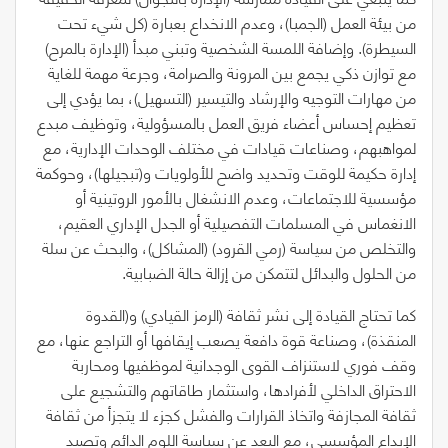
من بيئة العمل
(
الجمبا
)
، وعدم الانخداع بعبارة
(
كل شيء تحت
السيطرة
)
. وإضافة اللمسة الشخصية وتبني مبدأ
(
الإدارة بالمرح
)
مع توازن ذكي يجمع بين المرونة والصرامة، وجرعة مهمة للغاية
من مهارات التوجيه والإرشاد والتيسير
(
التسهيل
)
، بما يؤدي إلى
تعظيم إحساس أعضاء فريق العمل بالمسؤولية، وتوظيف مبدع
لمواهبهم، وصناعات قيادات في مختلف الوحدات الإدارية، مع
إدارة حكيمة للوقت وتحديد واضح للأولويات و
(
تبجيلها
)
، وحوكمة
مؤسسية للاجتماعات، وعدم الانشغال بالأمور الروتينية أو
الانغماس في المسلمات التفصيلية أو الجدل الإداري العقيم،
والتخلص من سياسة
(
رمي القرود
)
(
المشاكل
)
، والبحث عن سلة
من الحلول والبدائل لتتمكن من إزالة حالة الضبابية.
كما تحتاج القيادة إلى نشر ثقافة
(
الرمز القيادي
)
و
(
القدوة
المنقذة
)
، وصناعة قوة دافعة يصعب إيقافها أو التراجع عنها، مع
وقف فوري لاستنزاف القوى الوجدانية لموظفيها ومحاربة
الاحتراق الداخلي لأفرادها، واستثمار طاقاتهم والتشجيع على
ثقافة المجازفة واتخاذ القرارات والفشل كجزء لا يتجزأ من ثقافة
الإبداع المؤسسي، مع البعد عن سياسة اللوم الدائم وتصيد