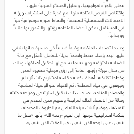
تتحلى بالجرأة لمواجهتها، وتقليل الخسائر المترتبة عليها،
واقتناص الفرص المتاحة منها، مع قدرة على استشراف ورؤية
الاحتمالات المستقبلية للمنظمة. والتقاط صورة فوتغرافية حية
في المستقبل يمكن لأعضاء المنظمة رؤيتها والشعور بها عقلياً
ووجدانياً.
وعندما تصادف المنظمة وضعاً ضبابياً في مسيرة حياتها ينبغي
عليها البدء بإعداد خطط واضحة بديلة للتعامل الأمثل مع حالة
الضبابية باحترافية ومهنية بما يسمح لها تحقيق أهدافها، وذلك
من خلال تجزئة رؤيتها العامة إلى رؤى مرحلية قصيرة المدى
وخطط تكتيكية بأهداف كمية مقاسة لمشاريع ذات أثر بالغ
وجوهري في حياة المنظمة، ثم الاتجاه نحو الوسيلة المناسبة
والمصادر المتاحة، يصاحب ذلك تدقيق استراتيجي ومراجعة حثيثة
وحالة من الانعقاد الدائم لمراجعة وتقييم مدى التقدم في
تنفيذها، ووضع آليات مرنة للتعامل مع الظروف المحيطة،
بحكمة استراتيجية عرفها
ابن القيم -رحمه الله- بأنها «فعل ما
ينبغي، على الوجه الذي ينبغي، في الوقت الذي ينبغي».