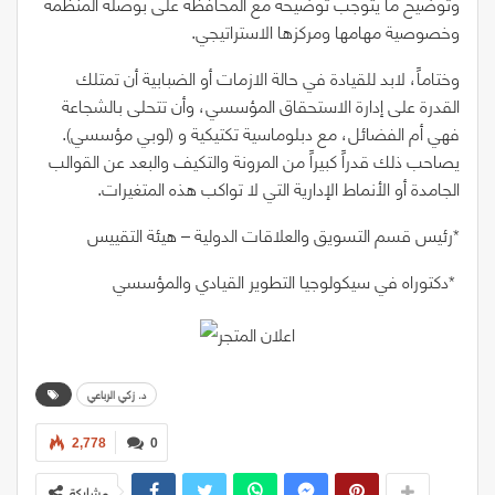
وتوضيح ما يتوجب توضيحه مع المحافظة على بوصلة المنظمة
وخصوصية مهامها ومركزها الاستراتيجي.
وختاماً، لابد للقيادة في حالة الازمات أو الضبابية أن تمتلك
القدرة على إدارة الاستحقاق المؤسسي، وأن تتحلى بالشجاعة
فهي أم الفضائل، مع دبلوماسية تكتيكية و
(
لوبي مؤسسي
)
.
يصاحب ذلك قدراً كبيراً من المرونة والتكيف والبعد عن القوالب
الجامدة أو الأنماط الإدارية التي لا تواكب هذه المتغيرات.
‭*‬رئيس‭ ‬قسم‭ ‬التسويق‭ ‬والعلاقات‭ ‬الدولية‭ – ‬هيئة‭ ‬التقييس
‭* ‬دكتوراه‭ ‬في‭ ‬سيكولوجيا‭ ‬التطوير‭ ‬القيادي‭ ‬والمؤسسي
د. زكي الرباعي
2,778
0
مشاركة