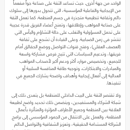
الواحد من جهة أخرى. حيث تساعد الثقة على صناعة جواً مفعماً
من الإيجابية والفاعلية المؤسسية، التي تتحول بدورها إلى سلوك
دائم وثقافة تنظيمية متجذرة في جسم المنظمة. كما تعمل الثقة
على صناعة المواهب وإطلاقها، وتمنح أعضاء الفريق قدرة عجيبة
على تحمل المسؤولية والتغلب على حالة التشاؤم واليأس التي
تنتشر في زمن الضبابية. وعلى القيادة أن تشجع على ثقافة
(
العصف العقلي
)
، وفتح قنوات التواصل ووضع الحقائق أمام
فريقها، وتدعيم السياسات التي تتيح فرص مشاركة واسعة
للجميع، وتخصيص موارد أكثر ودعم أكبر لأصحاب المواهب
والمبادرات والابتكارات. وتوجيه طاقة المنافسة السلبية أو
العدائية إلى أفعال إيجابية وأهداف واضحة يشارك الجميع في
تنفيذها.
ولا تقتصر الثقة على البيت الداخلي للمنظمة بل يتعدى ذلك إلى
شبكة الشركاء والمستفيدين، ويتضمن ذلك تحديد واضح لطبيعة
العلاقة بين المنظمة وجميع الأطراف المؤثرة والمتأثرة بأعمال
المنظمة، والعمل على الانتقال من الجمود المؤسسي إلى برامج
الشراكة المستدامة الحقيقية، وتعزيز الشفافية والتواصل الدائم