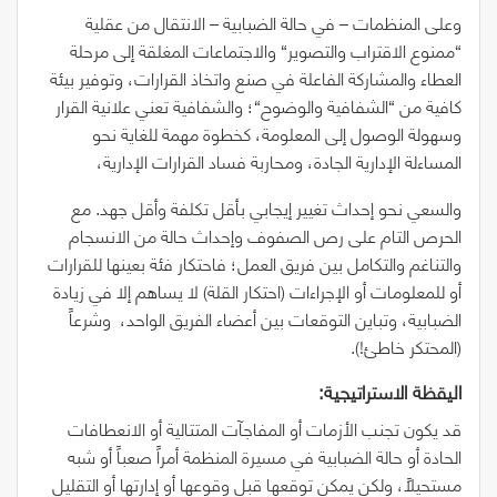
وعلى المنظمات – في حالة الضبابية – الانتقال من عقلية
“
ممنوع الاقتراب والتصوير
“
والاجتماعات المغلقة إلى مرحلة
العطاء والمشاركة الفاعلة في صنع واتخاذ القرارات، وتوفير بيئة
كافية من
“
الشفافية والوضوح
“
؛ والشفافية تعني علانية القرار
وسهولة الوصول إلى المعلومة، كخطوة مهمة للغاية نحو
المساءلة الإدارية الجادة، ومحاربة فساد القرارات الإدارية،
والسعي نحو إحداث تغيير إيجابي بأقل تكلفة وأقل جهد. مع
الحرص التام على رص الصفوف وإحداث حالة من الانسجام
والتناغم والتكامل بين فريق العمل؛ فاحتكار فئة بعينها للقرارات
أو للمعلومات أو الإجراءات (احتكار القلة) لا يساهم إلا في زيادة
الضبابية، وتباين التوقعات بين أعضاء الفريق الواحد،
وشرعاً
(
المحتكر خاطئ!
)
.
اليقظة‭ ‬الاستراتيجية‭:‬
قد يكون تجنب الأزمات أو المفاجآت المتتالية أو الانعطافات
الحادة أو حالة الضبابية في مسيرة المنظمة أمراً صعباً أو شبه
مستحيلاً، ولكن يمكن توقعها قبل وقوعها أو إدارتها أو التقليل