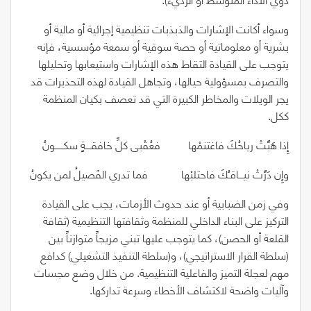
وسواء أكانت الإشارات والذبذبات تنظيمية إجرائية أو مالية أو
بشرية أو معلوماتية أو حصة سوقية أو سمعة مؤسسية، فإنه
يتوجب على القيادة التقاط هذه الإشارات واستيعابها وتحليلها
والتصرف بمسؤولية حيالها، وتجاهل القيادة لهذه التحذيرات قد
يجر الويلات والمخاطر الكبيرة التي قد تعصف بكيان المنظمة
ككل.
إِذا هَبَّتْ رياحُكَ فاغتنمْها
فعُقْبى كلِّ خافقــــةٍ سكــــــونُ
وإِن دَرَّتْ نيـــاقـُكَ فاحتلبْها
فما تدري الفَصيلُ لمن يكونُ
وفي زمن الضبابية أو عند حدوث الأزمات، يجب على القيادة
التركيز على البناء الداخلي للمنظمة وثقافتها التنظيمية (ثقافة
القلعة أو الحصن
)
، كما يتوجب عليها تبني مزيجاً متوازناً بين
(
سلطة القرار الاستراتيجي
)
، و
(
سلطة التنفيذ التشغيلي
)
كدافع
مهم لعجلة التميز والفاعلية التنظيمية. من خلال وضع مجسات
وآليات واضحة لاكتشاف الأخطاء وسرعة تداركها.