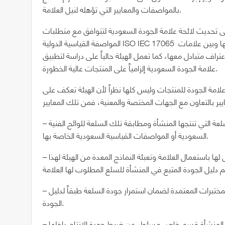
بالمواصفات والمعايير التي تؤهله لنيل العلامة.
 تحديث لائحة علامة الجودة السعودية لتتوافق مع متطلبات
المواصفة القياسية الدولية ISO IEC 17065 تمهيداً لقبولها عالمياً وتحقيق متطلبات الاعتراف المتبادل بينها وبين علامات
راف متبادل معها، كما تعمل الهيئة حالياً على دراسة لتطبيق
علامة الجودة السعودية إلزامياً على المنتجات عالية الخطورة.
لامة الجودة للمنتجات وليس كلها نظراً لأن الهيئة تعكف على
– توفر لوائح فنية سعودية أو مواصفات قياسية سعودية للسلعة التي تنتجها المنشأة ومطابقة تلك السلعة للوائح الفنية
السعودية أو المواصفات القياسية السعودية الخاصة بها.
– إمكانية تقديم المنشأة طلب مستقل لكل سلعة للهيئة للترخيص لها باستعمال العلامة وتعبئة النماذج المعدة من الهيئة لهذا
– وجود إمكانية كافية للاختبار لدى المنشأة أو إجراؤها في أحد المختبرات المعتمدة لضمان استمرار جودة السلعة طبقاً لدليل
الجودة.