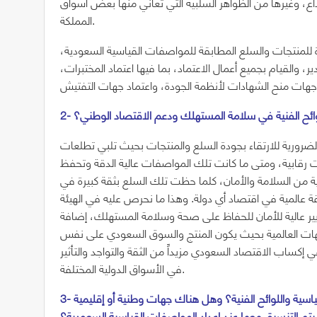
اع، وغيرها من الظواهر السلبية التي تعاني منها بعض أسواق
المملكة.
دة للمنتجات والسلع المطابقة للمواصفات القياسية السعودية،
 والقيام بجميع أعمال الاعتماد، بما فيها اعتماد المختبرات،
وائح الفنية في سلامة المستهلك ودعم الاقتصاد الوطني؟
الضرورية للارتقاء بجودة السلع والمنتجات بحيث تلبي تطلعات
ت رقابية، ومتى ما كانت تلك المواصفات عالية الدقة وتحفظ
من السلامة والأمان، كلما حظت تلك السلع بثقة كبيرة في
قة عالمية في اقتصاد أي دولة. وهذا ما نحرص عليه في الهيئة
ير عالية للأمان للحفاظ على صحة وسلامة المستهلك، إضافة
جهات العالمية بحيث يكون المنتج والسوق السعودي على نفس
كساب الاقتصاد السعودي مزيداً من الثقة والتواجد والتأثير
في الأسواق الدولية المختلفة.
3- ما هي المرجعيات التي تستندون عليها في إعداد المواصفات القياسية واللوائح الفنية؟ وهل هناك جهات وطنية أو إقليمية
يتم التنسيق معها عند إعداد المواصفات القياسية السعودية؟