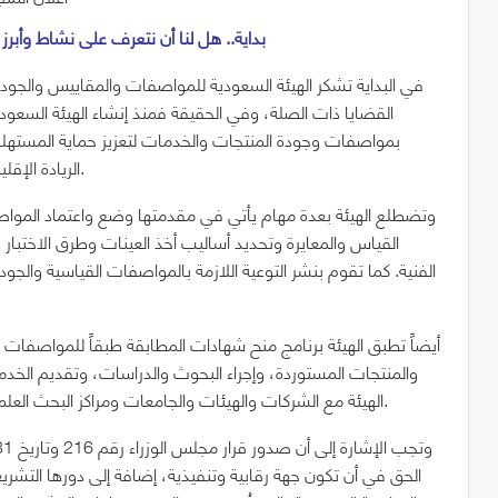
1- بداية.. هل لنا أن نتعرف على نشاط وأ
في البداية تشكر الهيئة السعودية للمواصفات والمقاييس والجود
بمواصفات وجودة المنتجات والخدمات لتعزيز حماية المستهل
الريادة الإقليمية والمرجعية العلمية في مجالات التقييس وتقويم المطابقة.
وتضطلع الهيئة بعدة مهام يأتي في مقدمتها وضع واعتماد المواص
القياس والمعايرة وتحديد أساليب أخذ العينات وطرق الاختبا
الفنية. كما تقوم بنشر التوعية اللازمة بالمواصفات القياسية والجو
أيضاً تطبق الهيئة برنامج منح شهادات المطابقة طبقاً للمواصفات ال
والمنتجات المستوردة، وإجراء البحوث والدراسات، وتقديم الخدما
الهيئة مع الشركات والهيئات والجامعات ومراكز البحث العلمي وغيرها من الجهات التي تزاول أعمالاً مشابهة لأعمال الهيئة.
الحق في أن تكون جهة رقابية وتنفيذية، إضافة إلى دورها التشري