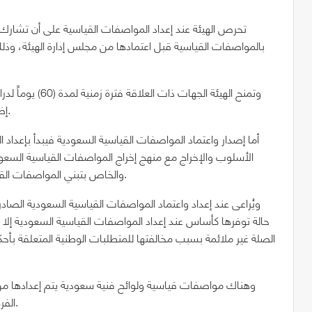
تحرص الهيئة عند إعداد المواصفات القياسية على أن تشارك ا
بالمواصفات القياسية قبل اعتمادها من مجلس إدارة الهيئة، وذ
وتمنح الهيئة الجه
إضافة لدعوة المختصين في تلك الجهات لزيارة الهيئة للمناقشة.
أما إصدار واعتماد المواصفات القياسية السعودية فيبدأ بإعداد
الأسلوب والإخراج مع منهج إخراج المواصفات القياسية السعود
الدولية للتقييسIEC Guid 21-1: 2005)/ISO) والخاص بتبني المواصفات القياسية الدولية.
ويُراعى عند إعداد واعتماد المواصفات القياسية السعودية الصاد
حالة توفرها كأساس عند إعداد المواصفات القياسية السعودية إلا ف
الصلة غير ملائمة بسبب مخالفتها للمتطلبات الوطنية المتعلقة بأحكا
وهناك مواصفات قياسية ولوائح فنية سعودية يتم إعدادها من 
الفرق الفنية وفرق العمل المنبثقة عنها باللغتين العربية والإنجليزية.