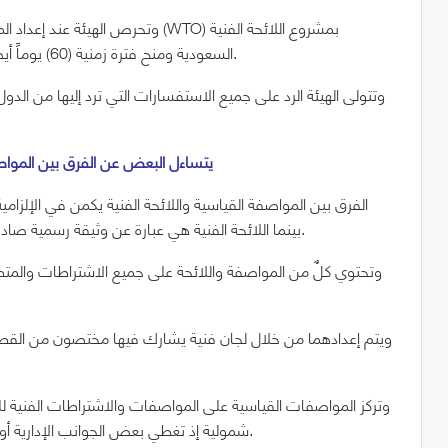
وتحرص الهيئة عند إعداد المواصفات ال
السعودية ومنح فترة زمنية (60) يوماً أيضاً لإتاحة الفرصة لأي مرئيات من الدول الأعضاء في المنظمة.
وتتولى الهيئة الرد على جميع الاستفسارات التي ترد إليها من الدول
4- يتساءل البعض عن الفرق بين الموا
الفرق بين المواصفة القياسية واللائحة الفنية يكمن في الإلزامية 
بينما اللائحة الفنية هي عبارة عن وثيقة رسمية صادرة عن جهاز رسمي هو المسئول عن إصدارها ولها صفة الإلزام.
وتحتوي كلٌ من المواصفة واللائحة على جميع الاشتراطات والمتط
ويتم إعدادهما من خلال لجان فنية يشارك فيها مختصون من القطا
وتركز المواصفات القياسية على المواصفات والاشتراطات الفنية للسل
شمولية إذ تغطي بعض الجوانب الإدارية أو النظامية ذات العلاقة بمرحلة تطبيق المواصفات ذات العلاقة.