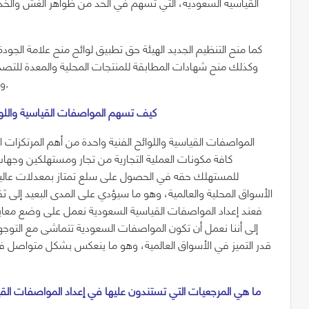
القياسية السعودية، التي تُسهم في الحد من ظواهر الغش والخد
كما منح التنظيم الجديد الهيئة حق تطبيق لوائح منح علامة الجو
وكذلك منح شهادات المطابقة للمنتجات المحلية والمعدة للتصدير،
وجهات منح الشهادات لأنظمة الجودة، واعتماد جهات التفتيش.
2- كيف تسهم المواصفات القياسية والل
المواصفات القياسية واللوائح الفنية واحدة من أهم المرتكزات 
كافة مكونات العملية التجارية من تجار ومستهلكين وجها
للمستهلك حقه في الحصول على سلع تمتاز بمعدلات عالية 
الأسواق المحلية والعالمية، وهو ما سيؤدي على المدى البعيد إلى ث
فعند إعداد المواصفات القياسية السعودية نعمل على وضع معاي
إلى أننا نعمل أن تكون المواصفات السعودية تتماشى مع التو
قدر التميز في الأسواق العالمية، وهو ما ينعكس بشكل متواصل في إ