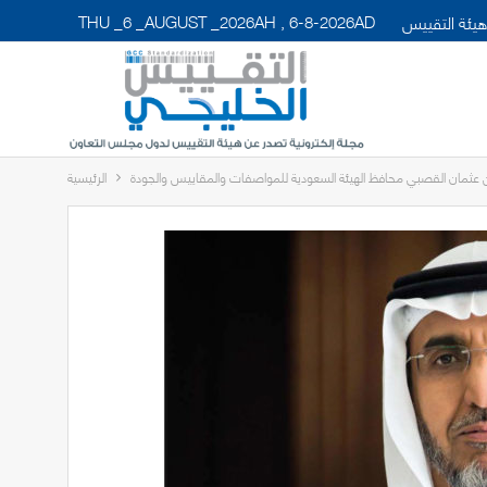
THU _6 _AUGUST _2026AH , 6-8-2026AD
يئة التقييس
ن عثمان القصبي محافظ الهيئة السعودية للمواصفات والمقاييس والجودة
الرئيسية