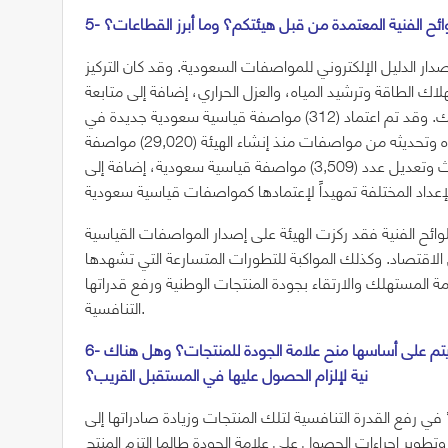
لوائح الفنية المعتمدة من قبل هيئتكم؟ وما أبرز القطاعات؟
ار الدليل الإلكتروني للمواصفات السعودية. وقد كان التركيز
ك الطاقة وترشيد المياه، والعزل الحراري، إضافة إلى متابعة
ما يصدر من مواصفات عالمية في مجالات سلامة المستهلك. وقد تم اعتماد (312) مواصفة قياسية سعودية جديدة في
مختلف القطاعات خلال هذا العام ليصبح مجموع ما تم اعتماده وتحديثه من مواصفات منذ إنشاء الهيئة (29,020) مواصفة
قياسية سعودية ولائحة فنية، كما تم خلال العام المنصرم تحديث وتعديل عدد (3,509) مواصفة قياسية سعودية، إضافة إلى
وائح الفنية فقد ركزت الهيئة على إصدار المواصفات القياسية
لى الاقتصاد. وكذلك المواكبة للتطورات المتسارعة التي تشهدها
المستهلك والارتقاء بجودة المنتجات الوطنية ورفع قدراتها
التنافسية.
6- تُعتبر علامة الجودة اختيارية في الوقت الحالي.. ما هي المعايير التي يتم على أساسها منح علامة الجودة للمنتجات؟ وهل هناك
نية لإلزام الحصول عليها في المستقبل القريب؟
 رفع القدرة التنافسية لتلك المنتجات وزيادة صادراتها إلى
وتطوير إجراءات الحصول على علامة الجودة طالما التزم المنتج