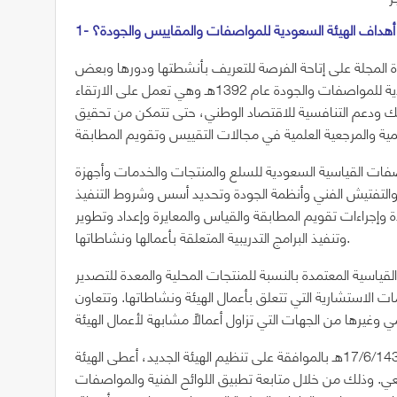
برز أهداف الهيئة السعودية للمواصفات والمقاييس والجودة؟
ة المجلة على إتاحة الفرصة للتعريف بأنشطتها ودورها وبعض
القضايا ذات الصلة، وفي الحقيقة فمنذ إنشاء الهيئة السعودية للمواصفات والجودة عام 1392هـ وهي تعمل على الارتقاء
ك ودعم التنافسية للاقتصاد الوطني، حتى تتمكن من تحقيق
فات القياسية السعودية للسلع والمنتجات والخدمات وأجهزة
ر والتفتيش الفني وأنظمة الجودة وتحديد أسس وشروط التنفيذ
دة وإجراءات تقويم المطابقة والقياس والمعايرة وإعداد وتطوير
وتنفيذ البرامج التدريبية المتعلقة بأعمالها ونشاطاتها.
قياسية المعتمدة بالنسبة للمنتجات المحلية والمعدة للتصدير
ت الاستشارية التي تتعلق بأعمال الهيئة ونشاطاتها. وتتعاون
وتجب الإشارة إلى أن صدور قرار مجلس الوزراء رقم 216 وتاريخ 17/6/1431هـ بالموافقة على تنظيم الهيئة الجديد، أعطى الهيئة
عي. وذلك من خلال متابعة تطبيق اللوائح الفنية والمواصفات