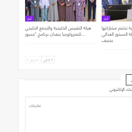
أخبار
أخبار
ة تختتم مشاركتها
هيئة التقييس الخليجية والتجمع الخليجي
ل الدورة 49 لهيئة الدستور الغذائي
للمترولوجيا ينفذان برنامج “جسور…
بجنيف
التالي
السابق