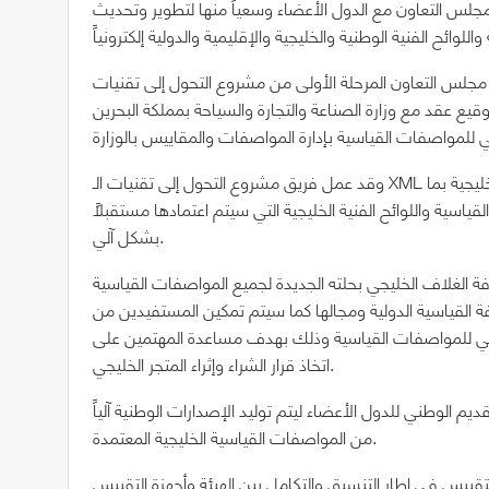
 مجلس التعاون مع الدول الأعضاء وسعياً منها لتطوير وتحديث
اون المرحلة الأولى من مشروع التحول إلى تقنيات XML في نشر المواصفات القياسية
 الثاني من شهر سبتمبر عام 2018م وذلك بتوقيع عقد مع وزارة الصناعة والتجارة والسياحة بمملكة البحرين
وقد عمل فريق مشروع التحول إلى تقنيات الـ XML بهيئة التقييس على إنجاز أتمتة أعمال نشر المواصفات القياسية الخليجية بما
اسية واللوائح الفنية الخليجية التي سيتم اعتمادها مستقبلاً
بشكل آلي.
 الغلاف الخليجي بحلته الجديدة لجميع المواصفات القياسية
ة القياسية الدولية ومجالها كما سيتم تمكين المستفيدين من
الخليجي للمواصفات القياسية وذلك بهدف مساعدة المهتمين على
اتخاذ قرار الشراء وإثراء المتجر الخليجي.
ديم الوطني للدول الأعضاء ليتم توليد الإصدارات الوطنية آلياً
من المواصفات القياسية الخليجية المعتمدة.
التقييس في إطار التنسيق والتكامل بين الهيئة وأجهزة التقييس