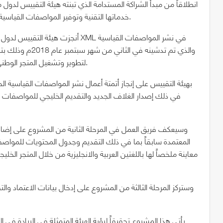
انطلاقاً من مبدأ الشراكة المستدامة الذي تبنته هيئة التقييس لدول
خدماتها التقنية وتوفير المواصفات القياسية واللوائح الفنية الوطنية والخليجية والإقليمية والدولية إلكترونياً.
أنجزت هيئة التقييس لدول مجلس التع
والذي تم تدشينه في
لتطوير وتشغيل المتجر الوطني للمواصفات القياسية بإدارة المواصفات والمقاييس بالوزارة.
في ذلك إصدار الغلاف الجديد والتقديم الخليجي للمواصفات القي
وسيعكف فريق العمل في المرحلة الثانية من المشروع على إضافة
المعتمدة سابقاً بما في ذلك التقديم وجدول المحتويات للمواصف
معاينة ملخصاً لها باللغتين العربية والانجليزية من خلال المتجر 
وستركز المرحلة الثالثة من المشروع على إدخال بيانات الاعتماد والتق
يأتي هذا المشروع تحقيقاً لرؤية الهيئة المتمثلة في الريادة في 