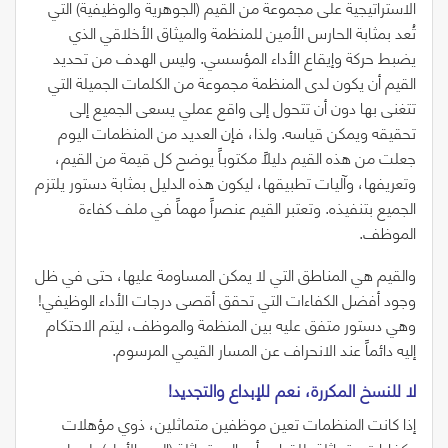
الاستراتيجية على مجموعة من القيم
(
الجوهرية والوظيفية
)
التي
تُعد بمثابة الحارس الأمين للمنظمة والميثاق الأخلاقي الذي
يضبط حركة وإيقاع الأداء المؤسسي. وليس الهدف من تحديد
القيم أن يكون لدى المنظمة مجموعة من الكلمات الجميلة التي
تتغنى بها دون أن تتحول إلى واقع عملي يسعى الجميع إلى
تحقيقه ويمكن قياسه. ولذا، فإن العديد من المنظمات اليوم
جعلت من هذه القيم دليلاً مكتوباً يوضح كل قيمة من القيم،
وتعريفها، وآليات تطبيقها، ليكون هذه الدليل بمثابة دستور يلتزم
الجميع بتنفيذه. وتعتبر القيم عنصراً مهماً في ملف كفاءة
الموظف.
والقيم هي المناطق التي لا يمكن المساومة عليها، حتى في ظل
وجود أفضل الكفاءات التي تحقق أقصى درجات الأداء الوظيفي!
وهي دستور متفق عليه بين المنظمة والموظف، ليتم الاحتكام
إليه دائماً عند الانحراف عن المسار القيمي المرسوم.
لا‭ ‬للنسخ‭ ‬المكررة،‭ ‬نعم‭ ‬للإبداع‭ ‬والتجديد‭! ‬
إذا كانت المنظمات تعين موظفين متماثلين، ذوي مؤهلات
وكفاءات متماثلة، للقيام بأعمال متماثلة
(
البعد الأول
)
، لعمل