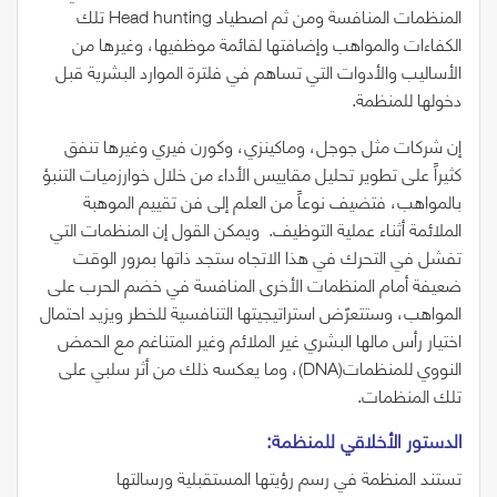
المنظمات المنافسة ومن ثم اصطياد
hunting
Head
تلك
الكفاءات والمواهب وإضافتها لقائمة موظفيها، وغيرها من
الأساليب والأدوات التي تساهم في فلترة الموارد البشرية قبل
دخولها للمنظمة.
إن شركات مثل جوجل، وماكينزي، وكورن فيري وغيرها تنفق
كثيراً على تطوير تحليل مقاييس الأداء من خلال خوارزميات التنبؤ
بالمواهب، فتضيف نوعاً من العلم إلى فن تقييم الموهبة
الملائمة أثناء عملية التوظيف.
ويمكن القول إن المنظمات التي
تفشل في التحرك في هذا الاتجاه ستجد ذاتها بمرور الوقت
ضعيفة أمام المنظمات الأخرى المنافسة في خضم الحرب على
المواهب، وستتعرّض استراتيجيتها التنافسية للخطر ويزيد احتمال
اختيار رأس مالها البشري غير الملائم وغير المتناغم مع الحمض
النووي للمنظمات
(DNA)
، وما يعكسه ذلك من أثر سلبي على
تلك المنظمات.
الدستور‭ ‬الأخلاقي‭ ‬للمنظمة‭:‬
تستند المنظمة في رسم رؤيتها المستقبلية ورسالتها