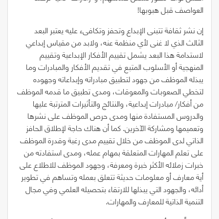
العواصف قبل هبوبها!
إن نشر ثقافة تتبنى الإبداع وتحفز وتكافىء عليه يعتبر البعد
الثالث الذي لا غنى لأي منظمة عنه، ولابد من مقياس إبداعي
لاستدامة هذا البعد يشمل تقييم الأفكار الإبداعية وتقييم
المنهجية أو الأسلوب المتبع في تقديم الأفكار والمبادرات وما
يبذله الموظف من جهود لتطبيق مبادراته وإبداعاته وجهوده
لتخطي الصعوبات والمعوقات، ومدى تطبيق ما قدمه الموظف
من أفكار
/
مبادرات إبداعية، والنتائج والتأثيرات المترتبة عليها
والدروس المستفادة منها ومدى حرص الموظف على نشرها
وتعميمها ومشاركة الآخرين. كما أن هناك حاجة لإطلاق الحافز
الذاتي لدى الموظف من خلال تقييم مدى رغبة وقدرة الموظف
على تعلم المهارات المتعلقة بمهام عمله، ومدى استفادته من
خبرات زملائه الأكثر خبرة ومعرفة، وجهود الموظف للاطلاع على
أية معارف أو معلومات حديثة تتعلق بعمله وتساهم في تطوير
أدائه، والجهود التي يبذلها للارتقاء بتحصيله العلمي وفي مجال
التنمية الذاتية للمعارف والمهارات.