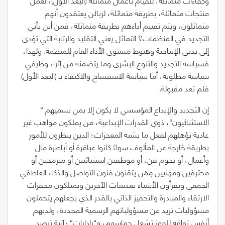
منتجات متماثلة، بطريقة متماثلة، لزبائن يعتقدون أنهم
متماثلون، ويتم تقييم أداءهم بطريقة متماثلة، فمن أين يأتي
التجديد في المنظمات؟ التماثل يعني التقليد والرتابة التي تؤدي
إلى تدني الإنتاجية وهبوط مستوى الأداء العام للمنظمة. ولهذا،
فسياسة التجديد والتنوع البشري وما يتضمنه من إثراء وظيفي
سياسة مطلوبة، أما سياسة الاستنساخ والاكتفاء بـ
(
البعد الأول
)
فلم تعد مقبولة.
إن التجديد والإبداع المؤسسي لا يكون إلا بمن نسميهم
“
الاستثنائيون
“
، ذوي القدرات الإبداعية، من يملكون مواهب غير
عادية تؤهلهم لفعل ما يشبه المعجزات؛ الذين ينظرون للأمور
بطريقة خارجة عن المألوف سواءً كانوا عباقرة أو أباطرة مال
وأعمال، أو نجوم فن، أو موظفين استثنائيين أو مبرمجين أو
محترفين ومهنيين مِمَن يتقنون فنون التواصل والذكاء العاطفي
الجمعي ويقرأون الأشياء بعدسات الآخرين ويمتلكون محفزات
الارتقاء والمبادرة والتحفيز الذاتي بالقدر الذي يجعلهم يتحملون
مسؤوليات تزيد عن مسؤولياتهم الرسمية المحددة، ولديهم
أنفس تواقة للفوز تشعل حماسهم، و
“
رادارات
“
ذاتية ترصد