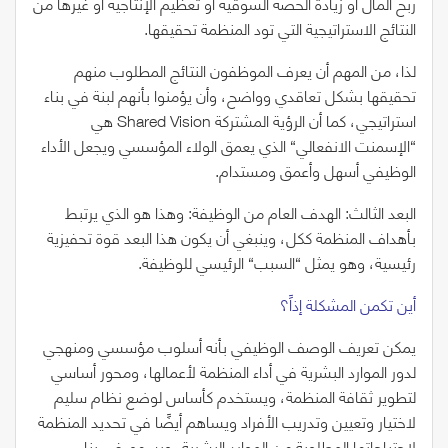
ربح المال أو زيادة الحصة السوقية أو تعظيم الإنتاجية أو غيرها من
النتائج الاستراتيجية التي تود المنظمة تحقيقها.
لذا، من المهم أن يعرف الموظفون النتائج المطلوب منهم
تحقيقها بشكل تعاقدي وواضح، وأن يؤمنوا بأنهم لبنة في بناء
استراتيجي، كما أن الرؤية المشتركة
Vision
Shared
هي
“
الإسمنت الانفعالي
“
الذي يعمق الولاء المؤسسي ويجعل الأداء
الوظيفي أسهل وأعمق ومستدام.
البعد الثالث:
الهدف العام من الوظيفة: وهذا هو الذي يرتبط
بأهداف المنظمة ككل، وينبغي أن يكون هذا البعد قوة تحفيزية
رئيسية، وهو يمثل
“
السبب
“
الرئيسي للوظيفة.
أين تكمن المشكلة إذاً؟
يمكن تعريف الوصف الوظيفي بأنه أسلوب مؤسسي ومنهجي
لدور الموارد البشرية في أداء المنظمة لأعمالها، ومحور أساسي
لتطوير ثقافة المنظمة، ويستخدم كأساس لوضع نظام سليم
لاختيار وتعيين وتدريب الأفراد ويساهم أيضًا في تحديد المنظمة
لاحتياجاتها المطلوبة من الموارد البشرية، ويسهم في بناء