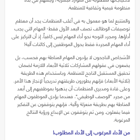
منظومة قيمية وثقافية للمنظمة.
والمتتبع لما هو معمول به في أغلب المنظمات يجد أن معظم
توصيفات الوظائف تصف البعد الأول فقط- المهام التي يجب
أداؤها. ومجرد التوجه نحو أداء المهام ليس كافياً. إذ أن التركيز على
أداء المهام المجردة فقط يحول الموظفين إلى كائنات آلية!
الأشخاص الناجحون لا يؤدون المهام المناطة بهم فحسب، بل
يضعون في عقولهم المشاركات ثلاثية الأبعاد اللازمة لضمان
تحقيق المستقبل الناجح للمنظمة. وباستخدام هذه الطريقة
(
ثلاثية الأبعاد
)
فإنهم يطورون طريقتهم تدريجياً لإنجاز هذا الأمر.
وعلى قادة ومديري المنظمات أن يذهبوا بموظفيهم إلى أبعد
من مجرد
“
الوصف الوظيفي
“
. فعندما يؤدي الموظفون المهام
المناطة بهم بطريقة منعزلة وآلية، فإنهم يتوقفون عن التفكير
فيما يفعلون. ومن ثم يتوقفون عن الإبداع ورؤية النتائج
المرغوبة.
من‭ ‬الأداء‭ ‬المرغوب‭ ‬إلى‭ ‬الأداء‭ ‬المطلوب‭!‬