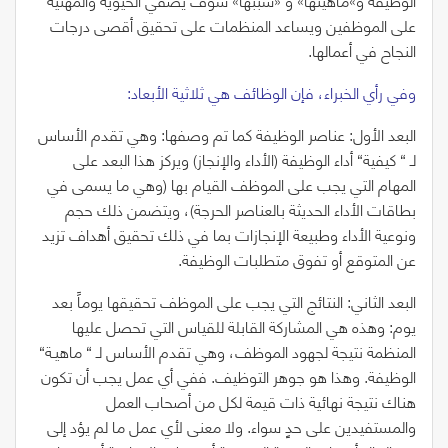
على الموظفين ويساعد المنظمات على تحقيق أقصى درجات
النجاح في أعمالها.
وفي رأي الخبراء، فإن الوظائف هي ثلاثية الأبعاد:
البعد الأول: عناصر الوظيفة كما تم وصفها:
وهي تقدم الأساس
لـ
“
كيفية
“
أداء الوظيفة
(
الأداء والإنجاز
)
ويركز هذا البعد على
المهام التي يجب على الموظف القيام بها (وهي ما يسمى في
بطاقات الأداء الحديثة بالعناصر الحرجة
)
، ويتضمن ذلك حجم
ونوعية الأداء وطبيعة الإنجازات بما في ذلك تحقيق أهداف تزيد
عن المتوقع أو تفوق متطلبات الوظيفة.
البعد الثاني:
النتائج التي يجب على الموظف تحقيقها يوماً بعد
يوم: وهذه هي المشاركة القابلة للقياس التي تحصل عليها
المنظمة نتيجة لجهود الموظف، وهي تقدم الأساس لـ
“
ماهيـة
“
الوظيفة. وهذا هو جوهر التوظيف. ففي أي عمل يجب أن تكون
هناك نتيجة نهائية ذات قيمة لكل من أصحاب العمل
والمستفيدين على حد
سواء. ولا معنى لأي عمل ما لم يؤد إلى