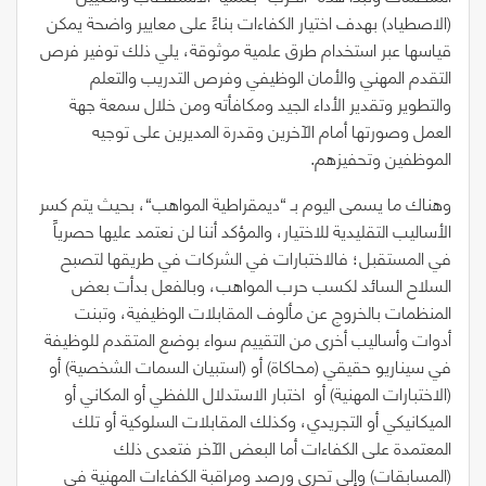
(
الاصطياد
)
بهدف اختيار الكفاءات بناءً على معايير واضحة يمكن
قياسها عبر استخدام طرق علمية موثوقة، يلي ذلك توفير فرص
التقدم المهني والأمان الوظيفي وفرص التدريب والتعلم
والتطوير وتقدير الأداء الجيد ومكافأته ومن خلال سمعة جهة
العمل وصورتها أمام الآخرين وقدرة المديرين على توجيه
الموظفين وتحفيزهم.
وهناك ما يسمى اليوم بـ
“
ديمقراطية المواهب
“
، بحيث يتم كسر
الأساليب التقليدية للاختيار، والمؤكد أننا لن نعتمد عليها حصرياً
في المستقبل؛ فالاختبارات في الشركات في طريقها لتصبح
السلاح السائد لكسب حرب المواهب، وبالفعل بدأت بعض
المنظمات بالخروج عن مألوف المقابلات الوظيفية، وتبنت
أدوات وأساليب أخرى من التقييم سواء بوضع المتقدم للوظيفة
في سيناريو حقيقي
(
محاكاة
)
أو
(
استبيان السمات الشخصية
)
أو
(
الاختبارات المهنية
)
أو
اختبار الاستدلال اللفظي أو المكاني أو
الميكانيكي أو التجريدي، وكذلك المقابلات السلوكية أو تلك
المعتمدة على الكفاءات أما البعض الآخر فتعدى ذلك
(المسابقات) وإلى تحرى ورصد ومراقبة الكفاءات المهنية في