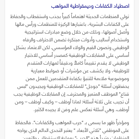
اصطياد‭ ‬الكفاءات‭ ‬وديمقراطية‭ ‬المواهب‭ ‬
تولي المنظمات الحديثة اهتماماً كبيراً بجذب واستقطاب والحفاظ
على الكفاءات البشرية، باعتبارها الركيزة للمنظمات ورأس مالها
وأصل أصولها، وذلك من خلال وضع مبادرات استراتيجية
واستخدام أساليب وأدوات مبتكرة تضمن الاحتراف والرفاه
الوظيفي وتصون القيم والولاء المؤسسي. لكن الاعتماد بشكل
أساسي على المقابلات الوظيفية كمصدر أساسي للاختيار
الوظيفي لا يقدم تقييماً كاملاً ودقيقاً لمهارات المتقدم
للوظيفة، ولا يكشف عن مؤشرات أو ضوابط معيارية
وموضوعية ملاءمة للتنبؤ بكفاءة المتقدمين للعمل ممن
يحفظون أسئلة
“
جوجل
“
للمقابلات الوظيفية ويجيدون
“
لبس
قناع
“
الموظف المتميز والمحترف. إن المقابلات الوظيفية يجب
أن تجيب على ثلاثة أسئلة: لماذا أوظف – وكيف أوظف – ومن
أوظف. وهي أسئلة تعكس علم وفن لا يجيده الكثير.
ومؤخراً ظهر ما يسمى بـ
“
حرب المواهب والكفاءات
“
. فالحفاظ
على الموظفي
“
ثلاثي الأبعاد
“
يعتبر التحدي الدائم الذي يواجه
المنظمات وتبدأ هذه
“
الحرب
“
بعملية الاستقطاب والتعيين