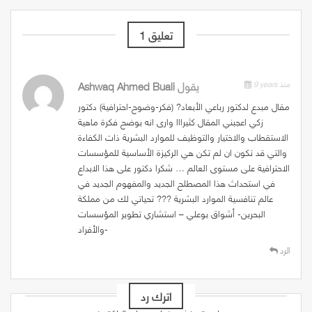
تعليق 1
9 years منذ
يقول
Ashwaq Ahmed Buali
مقال مبدع لدكتور رباعي الأبعاد? (فكر-وضوح-احترافية) دكتور
زكي اعجبني المقال كثيرااا وارى انه بوضح فكرة ماهية
الاستقطاب والاختيار والتوظيف للموارد البشرية ذات الكفاءة
والتي قد تكون ان لم تكن هي الركيزة الأساسية للمؤسسات
الاحترافية على مستوى العالم … شكرا دكتور على هذا الابداع
في استحداث هذا المصطلح الجديد والمفهوم الجديد في
عالم تنافسية الموارد البشرية ??? تحياتي لك من مملكة
البحرين- أشواق بوعلي – استشاري تطوير المؤسسات
والأفراد-
الرد
اترك رد