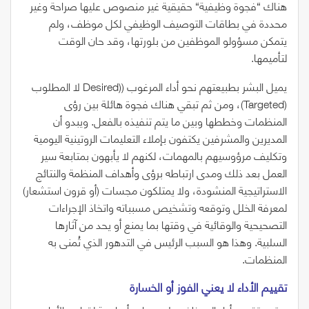
هناك
“
فجوة وظيفية
“
حقيقية غير منصوص عليها صراحة وغير
محددة في بطاقات التوصيف الوظيفي لكل موظف، ولم
يتمكن مسؤولو الموظفين من بلورتها، وقد حان الوقت
لتأميمها.
يميل البشر بطبيعتهم نحو أداء المرغوب
((Desired
لا المطلوب
(Targeted)
، ومن ثم تبقي هناك فجوة هائلة بين رؤى
المنظمات وخططها وبين ما يتم تنفيذه بالفعل. ويبدو أن
المديرين والمشرفين يكتفون بإملاء التعليمات الروتينية اليومية
وتكليف مرؤوسيهم بالمهمات، لكنهم لا يأبهون بمتابعة سير
العمل بعد ذلك ومدى ارتباطه برؤى وأهداف المنظمة والنتائج
الاستراتيجية المنشودة، ولا يمتلكون مجسات
(
أو قرون استشعار
)
لمعرفة الخلل وتوقعه وتشخيص مسبباته واتخاذ الإجراءات
التصحيحية والوقائية في وقتها بما يمنع أو يحد من آثارها
السلبية. وهذا هو السبب الرئيس في التدهور الذي تُمنى به
المنظمات.
تقييم‭ ‬الأداء‭ ‬لا‭ ‬يعني‭ ‬الفوز‭ ‬أو‭ ‬الخسارة‭ ‬