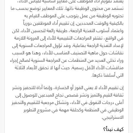
يعتمد تقويم أداء الموظف على معايير أساسية لقياس الأداء،
تستمد من محتوى الوظيفة ذاتها. تلك المعايير توضع بحسب ما
تحتويه الوظيفة من عمل يتوجب على الموظف القيام به
بالكيفية والوقت المحددين. إن تقييم أداء الموظفين دورياً
واعتماد أسلوب التغذية الراجعة، طريقة رائعة لتحسين الأداء. لكن
في الواقع، تفتقر المراجعات التقييمية للأداء إلى المرونة اللازمة
لإعداد التغذية الراجعة بفاعلية. وقد تؤول المراجعات السنوية إلى
نقاشات حول ماهية التصنيف المناسب للأداء، وهذا هو السبب
وراء تخلي العديد من المنظمات عن المراجعة السنوية لصالح إجراء
مناقشات الأداء الأقل رسمية. حيث أنها لا تحقق الأبعاد الثلاثة
التي أسلفنا ذكرها.
إن تقييم الأداء لا يعني الفوز أو الخسارة، وإنما أداة للتحفيز ونشر
ثقافة القيم والتميز ونشر قصص نجاح المبدعين للوصول إلى
أعلى درجات التفوق في الأداء، وتشكل مرجعية للتقييم والتحفيز
الوظيفي في المنظمة وكحلقة مهمة في مشروع التطوير
الاستراتيجي.
كيف نبدأ؟