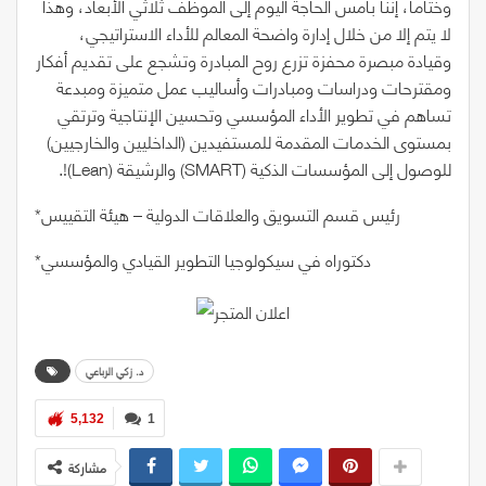
وختاماً، إننا بأمس الحاجة اليوم إلى الموظف ثلاثي الأبعاد، وهذا
لا يتم إلا من خلال إدارة واضحة المعالم للأداء الاستراتيجي،
وقيادة مبصرة محفزة تزرع روح المبادرة وتشجع على تقديم أفكار
ومقترحات ودراسات ومبادرات وأساليب عمل متميزة ومبدعة
تساهم في تطوير الأداء المؤسسي وتحسين الإنتاجية وترتقي
بمستوى الخدمات المقدمة للمستفيدين (الداخليين والخارجيين)
للوصول إلى المؤسسات الذكية
(SMART)
والرشيقة
(Lean)
!.
*رئيس قسم التسويق والعلاقات الدولية – هيئة التقييس
*دكتوراه في سيكولوجيا التطوير القيادي والمؤسسي
د. زكي الرباعي
5,132
1
مشاركة