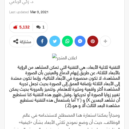
د. زكي الرباعي
Last updated
Mar 3, 2021
5,132
1
مشاركة
‬أن‭ ‬نشاهد‭ ‬البعدين‭ ‬
‭ ‬و‭ ‬
(X
)
‭ ‬
Y
‬مشاهدة‭ ‬البعد‭ ‬الثالث‭ ‬ألا‭ ‬و‭ ‬هو‭ ‬
‭.‬
( Z)
ومجازاً يمكننا استعارة هذا المصطلح لاستخدامه في عالم
الوظائف. حيث أن وضع نموذج ثلاثي الأبعاد بشأن «كيفية»
الوظيفة و»ماهيتها» و «سببها» سوف يضفي الحيوية والمهنية