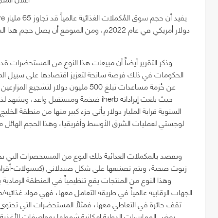
عن حُزمة مساعدات تبلغ 500 مليون دولار
ضخمة ومستقبل واعد، ويشهد لذلك أرقام أشه
السنوية قرابة المليار دولار يأتي جزء كبير منها من منطقة الخليج
لوجستي لعمليات الشرق الأوسط وأفريقيا، وهذا الحجم الهائل من
ونقصد بالمكملات الغذائية ذلك النوع من المستحضرات التي تح
زيوت صحية، ويتم تصنيعها على شكل صيدلاني (كبسولات-أقراص-ش
الجهات الرقابية عالمياً في طريقة التعامل معها، فهي مواد غذائية/
تقف حائرة في التعاطي معها، فمثلاً المستحضرات التي تحتوي ع
بعض الممارسات الدولية إمكانية شمولها بمواصفات الأغذية ا