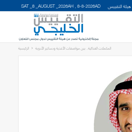
SAT _8 _AUGUST _2026AH , 8-8-2026AD
هيئة التقييس
المكملات الغذائية.. بين مواصفات الأغذية ودساتير الأدوية
الرئيسية