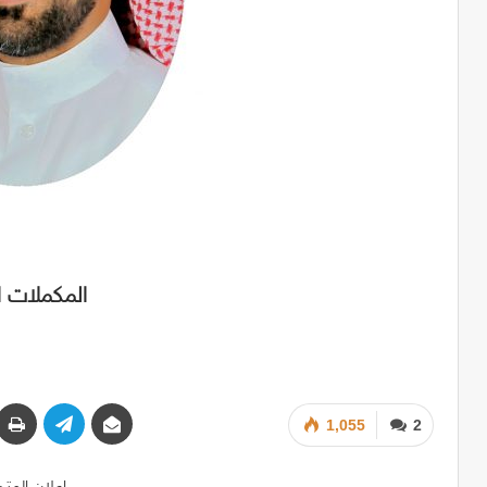
المكملات ا
1,055
2