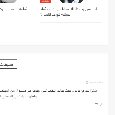
مقالات
التقييس والذكاء الاصطناعي.. كيف تُعاد
ثقافة التقييس.. رك
صياغة قواعد اللعبة؟
2 تعليقات
3 years منذ
شكرًا لك م/ خالد .. فعلًا هناك التفات كبير، وتوجه غير مسبوق من المهتمي
ولعلها بادرة لتبني المصانع الوطنية لهذا النوع من الانتاج واستقطاب المستثمرين فيه.
الرد