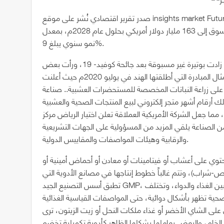
صدر تقرير اقتصادي نُشر على موقع insights market Future يفيد أن حجم سوق المُكملات الغذائية عالمياً قد تجاوز 65 مليار
دولار أمريكي في عام 2022م، ومن المتوقع أن يصل حجم هذا السوق إلى 163 مليار دولار أمريكي بحلول عام 2028م، بمعدل
نمو سنوي يبلغ 9%.
وذكر التقرير أيضاً أن مبيعات هذا النوع من المستحضرات قد زادت بوتيرة غير مسبوقة بعد جائحة كوفيد- 19، ورأت بعض
الحكومات في ذلك فرصة سانحة لتعزيز اقتصادها على سبيل المثال المبادرة التي أطلقتها الهند في يوليو 2020م حيث أعلنت
 لتشجيع المزارعين على زراعة النباتات المخصصة للمستحضرات العشبية.. صناعة
ر متجر إلكتروني لبيع المنتجات الصحية والعشبية iherb حيث بلغت إيراداته
، مما جعل الشركة الأمريكية العملاقة تعلن اختيار الرياض مركز
 الصناعة يلقي المزيد من المسؤولية على الجهات التشريعية
والرقابية وهيئات المواصفات والمقاييس الدولية.
توي على أعشاب أو فيتامينات أو معادن أو أحماض أمينية أو
راب)، وتتم غالباً خطوط إنتاجها في مصانع الأدوية التي
تطبق أسس التصنيع الجيد GMP، وهذا النوع من المنتجات يقع تنظيمياً في المنطقة الرمادية بين الغذاء والدواء، وتختلف
صحية تظهر بأشكال دوائية، حتى المواصفات القياسية الغذائية
لى الشاي الأخضر أو غذاء ملكات النحل أو زيت الزيتون، ترى
لخام، والبعض يعاملها بشكلها الظاهر كأدوية تكميلية تخضع