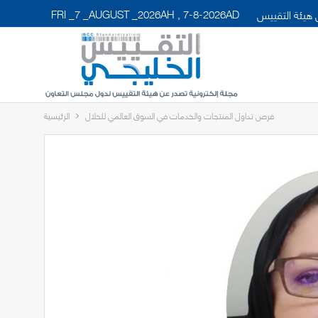
FRI _7 _AUGUST _2026AH , 7-8-2026AD
هيئة التقييس
فرص تداول المنتجات والخدمات في السوق العالمي للحلال
الرئيسية