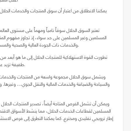
يمكننا الانطلاق من اعتبار أن سوق المنتجات والخدمات الحل
تعتبر السوق الحلال سوقاً نامياً ومهماً على مستوى العا
المسلمين وغير المسلمين على حد سواء، إذ تجاوز مفهوم المنت
والخدمات ذات الجودة العالية والصحية والمستدامة والتي تعكس صورة إيجابية جداً عن الإسلام والمسلمين.
تطورت القوة الاستهلاكية للمنتجات الحلال إلى ما هو أبعد من 
طفيفة تزيد عن 20% من سكان العالم حيث يعيش معظمهم في قارة آسيا.
ويشمل سوق الحلال مجموعة واسعة من المنتجات والخدمات، 
والسياحة والضيافة والخدمات المالية والنقل الجوي… وغيرها. 
ويمكن أن تشمل الفرص المتاحة أيضاً، تصدير المنتجات الحلال 
المسلمين لقطاعات الخدمات الحلال، مما ينشط الأسواق الاقتصاد
إطار ترويجي تقليدي ومخترع. كما يمكننا التطرق إلى فرص الاست