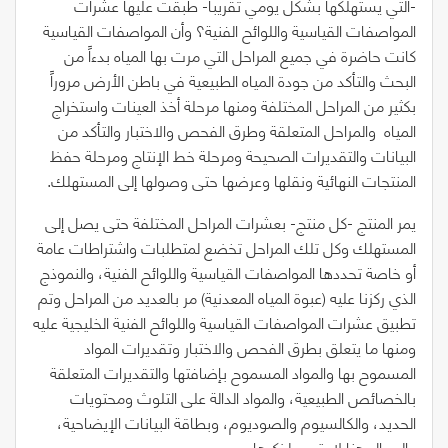
-التي يستهلكها بشكل يومي تقريباً- طُبقت عليها عشرات
المواصفات القياسية واللوائح الفنية؟ وأن المواصفات القياسية
كانت حاضرة في جميع المراحل التي مرت بها المياه بدءاً من
البحث والتأكد من جودة المياه الطبيعية في باطن الأرض مروراً
بكثير من المراحل المختلفة ومنها مرحلة أخذ العينات واستخراج
المياه
والمراحل المتعلقة وطرق الفحص والاختبار والتأكد من
البيانات والتقديرات الصحيحة ومرحلة خط الإنتاج ومرحلة حفظ
المنتجات النهائية ونقلها وعرضها حتى وصولها إلى المستهلك.
يمر المنتج -كل منتج- بعشرات المراحل المختلفة حتى يصل إلى
المستهلك وكل تلك المراحل تخضع لمتطلبات واشتراطات عامة
أو خاصة تحددها المواصفات القياسية واللوائح الفنية، والنموذج
الذي ركزنا عليه (عبوة المياه المعدنية) مر بالعديد من المراحل وتم
تطبيق عشرات المواصفات القياسية واللوائح الفنية الخليجية عليه
ومنها ما يتعلق بطرق الفحص والاختبار وتقديرات المواد
المسموح بها والمواد المسموح بإضافتها والتقديرات المتعلقة
بالخصائص الطبيعية، والمواد الدالة على التلوث ومحتويات
الحديد، والكالسيوم والصوديوم، وبطاقة البيانات الإيضاحية،
والمجال هنا لا يتسع لذكرها.