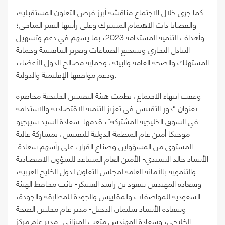
كما جرى خلال الاجتماع مناقشة أبرز فرص التعاون المستقبلية،
والقضايا ذات الاهتمام المشترك وعلى رأسها التغير المناخي؛
وأهداف التنمية المستدامة 2023، بما يسهم في دعم وتسهيل
التبادل التجاري وتشجيع الصناعات وتعزيز التنافسية وحماية
المستهلك والصحة العامة والبيئة، وحماية مصالح الدول الأعضاء،
ودعم مواقفها الإقليمية والدولية.
وعقب انتهاء الاجتماع، نظمت هيئة التقييس الخليجية محاضرة
بعنوان “دور التقييس في تعزيز التنمية الاقتصادية والاستدامة
في السوق الخليجية المشتركة”، قدمها سعادة السيد سيرجيو
موخيكا أمين عام المنظمة الدولية للتقييس، بمشاركة عالية
المستوى من المسؤولين وصناع القرار، على رأسهم سعادة
الأستاذ خالد السنيدي- الأمين العام المساعد للشؤون الاقتصادية
والتنموية بالأمانة العامة لمجلس التعاون لدول الخليج العربية،
وسعادة المهندس سعود بن راشد العسكر- نائب محافظ الهيئة
السعودية للمواصفات والمقاييس والجودة للمطابقة والجودة،
وسعادة الأستاذ سليمان الدخيل- مدير عام مجلس الصحة
الخليجي، وسعادة المهندس متعب الميزاني- مدير عام مركز