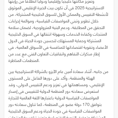
وتعزيز مكانتها خليجياً وإقليمياً ودولياً انطلاقاً من رؤيتها
الاستراتيجية 2025 في أن تكون بيت الخبرة الإقليمي الموثوق
لأنشطة التقييس والممكن الأول للسوق الخليجية المشتركة، من
خلال تطوير وتبني المواصفات القياسية، وموائمة إجراءات
التحقق من المطابقة، ودعم البنية المترولوجية، لضمان سلامة
المنتجات وكفاءة الخدمات وسهولة انتقالها في السوق الخليجية
المشتركة وحماية المستهلك لتحسين جودة الحياة في الدول
الأعضاء وتقوية اقتصاداتها للمنافسة في الأسواق العالمية، في
إطار مذكرات التفاهم واتفاقيات التعاون الفني مع عدد من
المنظمات المناظرة.
من جانبه، أشاد سعادة أمين عام الآيزو بالشراكة الاستراتيجية بين
الهيئة والمنظمة، وأكد على دورها الفاعل على المستوى
الإقليمي، ومساهماتها في تعزيز ودعم التقييس الدولي، وقد
استعرض سعادته دور المنظمة الدولية للتقييس في إصدار
المواصفات القياسية الدولية باعتبارها اللغة العالمية للتجارة
بتوافق 170 دولة عضو في المنظمة، كما تناول سعادته دور
المواصفات القياسية في جودة الحياة ودعم السوق الخليجية
المشتركة وتحقيق التنمية الاقتصادية وتعزيز تنافسية المنتجات