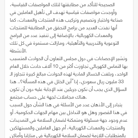
الصحيحة للتأكد من مطابقتها لتلك المواصفات القياسية،
وأوجدت مواصفات قياسية تهدف الى تأهيل العاملين في
صناعة واختبار وتصميم وتركيب هذه المنتجات والمعدات، كما
أنها نفذت العديد من برامج التحقق من المطابقة للمنتجات
والمعدات الكهربائية، بالإضافة إلى تنفيذ عدد من البرامج
التوعوية والتدريبية والتأهيلية، ومازالت مستمرة في كل تلك
الأنشطة.
وتشير الإحصاءات في دول مجلس التعاون أن الحوادث المتسبب
بها التماس الكهربائي تجاوزت أكثر من 10 آلاف حادث خلال العام
الواحد، وبلغت الخسائر المادية لهذه الحوادث مبالغ كبيرة تتجاوز الـ
33 مليون ريال سعودي، إذا ً أين الخلل في هذه المسألة؟.. هذا
السؤال الذي يجب أن نكون جريئين عند الإجابة عليه دون أن تكون
هناك مجاملات لجهة على حساب مجتمع.
يتبادر إلى الأذهان عدد من الأسئلة في هذا الشأن حول السبب
في هذا القصور وهل هو التداخل بين مهام الجهات الحكومية، أو
عدم وجود جهة مسئولة ومتمكنة لضمان السلامة في التمديدات
والمنتجات والمعدات الكهربائية، أم جهل العاملين والمستهلكين
بالمتطلبات اللازمة لضمان السلامة الكهربائية في منازلنا وأماكن