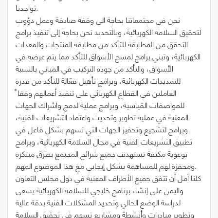
تواجدنا.
نحن في مجتمعاتنا بحاجة الى وقفة صادقة وعمل دؤوب
لتحقيق السلامة الكهربائية، وبالتحديد نحن بحاجة إلى تنفيذ برامج
التحقق من المطابقة للتأكد من مطابقة المنتجات والمعدات
الكهربائية، وتبني برامج لمسح الأسواق للتأكد مما يتم عرضه في
الأسواق، والتأكد من جودة التركيب في المباني بالنسبة
للتمديدات الكهربائية، وبرامج تأهيل فعّالة للتأكد من قدرة
العاملين في القطاع الكهربائي على تنفيذ أعمالهم وفقا ً
للمواصفات القياسية، وبرامج عملية لدمج واشراك الجهات
المعنية في عملية تطوير وتحديث واعتماد التشريعات الفنية،
وبرامج لتشجيع وتحفيز الجهات التي تسهم بشكل فاعل في
تطبيق التشريعات الفنية في مجال السلامة الكهربائية، وبرامج
توعوية مكثفة تستهدف جميع شرائح المجتمع بطرق مبتكرة
ومحفزة لهم للمساهمة بشكل إيجابي مع هذا الموضوع المهم.
كلنا أمل أن تتفق جميع الأطراف المعنية في دول مجلس التعاون
واليمن على إنشاء برنامج خليجي للسلامة الكهربائية يسعى
لدراسة الوضع الحالي وتحديد المشكلات الفنية بدقة عالية
وتطوير مبادرات وأنشطة ومشاريع تسهم في تحقيق السلامة